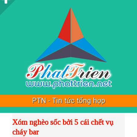
i
d
e
b
a
r
PTN - Tin tức tổng hợp
Xóm nghèo sốc bởi 5 cái chết vụ
cháy bar