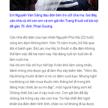
Em Nguyễn Văn Sáng đau đớn bên tro cốt cha mẹ. Giờ đây,
căn nhà cũ chỉ còn em và em gái tên Trang 8 tuổi với bà nội
đã gần 70. Ảnh: Phan Dương
.
Căn nhà đối diện của nạn nhân Nguyễn Phú Hải (22 tuổi)
cũng ảm đạm không kém. Hơn 10 năm trước, bố Hải qua
đời vì bệnh gan. Bà Lan, mẹ Hải, bị thoát vị đĩa đệm không
thể làm việc đã hai năm nay. Hải đang tuổi ăn tuổi lớn đi
làm nuôi mẹ.
Hai chị em Hải chỉ học hết lớp 9 nên khó làm công nhân,
đành trông chờ được gọi đi làm thợ xây kiếm tiền. "Hôm đó,
Hải không muốn đi làm vì nó có đám cưới bạn. Nhưng nghĩ
mẹ không có tiền mua thuốc nên thằng bé đi trong khi
đang mặc chiếc áo sơ mi đẹp", một người hàng xóm kể.
Chồng chết, bà Lan ở vậy nuôi con. Con gái lớn đã lấy
chồng, bà trông cậy vào con trai. Tin Hải chết đột ngột
khiến bà điên điên tỉnh tỉnh, chân co rút không đi lại được.