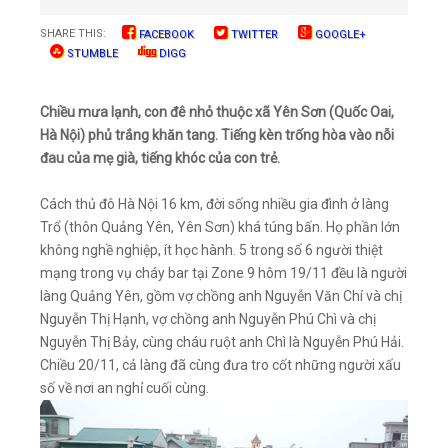
SHARE THIS:
FACEBOOK
TWITTER
GOOGLE+
STUMBLE
DIGG
Chiều mưa lạnh, con đê nhỏ thuộc xã Yên Sơn (Quốc Oai,
Hà Nội) phủ trắng khăn tang. Tiếng kèn trống hòa vào nỗi
đau của mẹ già, tiếng khóc của con trẻ.
Cách thủ đô Hà Nội 16 km, đời sống nhiều gia đình ở làng
Trổ (thôn Quảng Yên, Yên Sơn) khá túng bấn. Họ phần lớn
không nghề nghiệp, ít học hành. 5 trong số 6 người thiệt
mạng trong vụ cháy bar tại Zone 9 hôm 19/11 đều là người
làng Quảng Yên, gồm vợ chồng anh Nguyễn Văn Chí và chị
Nguyễn Thị Hạnh, vợ chồng anh Nguyễn Phú Chì và chị
Nguyễn Thị Bảy, cùng cháu ruột anh Chì là Nguyễn Phú Hải.
Chiều 20/11, cả làng đã cùng đưa tro cốt những người xấu
số về nơi an nghỉ cuối cùng.