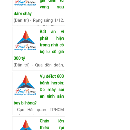
gia đình tử
vong sau
đám cháy
(Dân trí) - Rạng sáng 1/12,
tại khu vực ấp Tân Thạnh,
Bất an vì
thị trấn Long Bình, huyện
phát hiện
An Phú, (tỉnh An Giang) đã
trong nhà có
xảy ra vụ hỏa hoạn nghiệm
bộ lư cổ giá
trọng làm ba ngườ…
Xem
300 tỷ
chi tiết
(Dân trí) - Qua đồn đoán,
được biết gia đình ông
Vụ để lọt 600
Thức có bộ lư đồng cổ đổi
bánh heroin:
màu quý hiếm, nhiều người
Do máy soi
đã tìm đến hỏi mua, trả giá
an ninh sân
tới 300 tỷ đồng. Ông …
Xem
bay bị hỏng?
chi tiết
Cục Hải quan TP.HCM
khẳng định đã làm đúng
Cháy lớn
quy trình, việc để lọt 600
thiêu rụi
bánh heroin là do máy soi