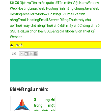
Đồ Cũ
Dịch vụ
Tên miền quốc tế
Tên miền Việt Nam
Window
Web Hosting
Linux Web Hosting
Tính năng chung
Java Web
Hosting
Reseller Window Hosting
DV Email và tính
năng
Email Hosting
Email Server Riêng
Thuê máy chủ
ảo
Thuê máy chủ riêng
Thuê chỗ đặt máy chủ
Chứng chỉ số
SSL là gì
Lựa chọn loại SSL
Bảng giá Global Sign
Thiết kế
Website
AUTHOR
N-HÀ
DATE
2:15 PM
COMMENTS
NO COMMENTS
CATEGORIES
Bài viết ngẫu nhiên:
3 người
trong một