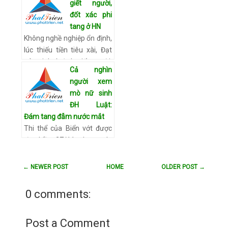
giết người,
sơ ban đầu để điều tra, làm
đốt xác phi
rõ việc bé N.D.L. (13 tháng
tang ở HN
tuổi, ngụ Q.8)…
Xem chi tiết
Không nghề nghiệp ổn định,
lúc thiếu tiền tiêu xài, Đạt
nảy sinh ý định giết người,
Cả nghìn
cướp tài sản rồi đốt xác phi
người xem
tang. Nảy sinh ý định sát
mò nữ sinh
nhân Nhà …
Xem chi tiết
ĐH Luật:
Đám tang đẫm nước mắt
Thi thể của Biển vớt được
từ chiều 27/11 nhưng do
phong tục tập quán địa
phương nên em không
← NEWER POST
HOME
OLDER POST →
được đưa về nhà mà được
đặt trong một túp lều tạm
0 comments:
ngoài đ…
Xem chi tiết
Post a Comment