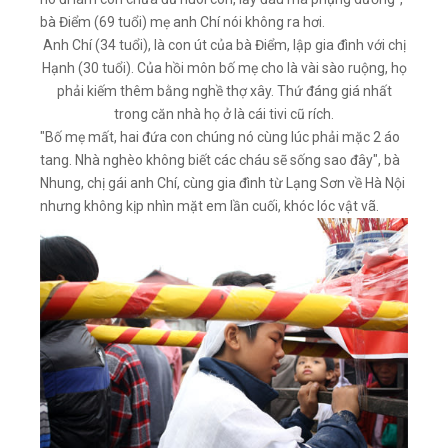
bà Điểm (69 tuổi) mẹ anh Chí nói không ra hơi.
Anh Chí (34 tuổi), là con út của bà Điểm, lập gia đình với chị
Hạnh (30 tuổi). Của hồi môn bố mẹ cho là vài sào ruộng, họ
phải kiếm thêm bằng nghề thợ xây. Thứ đáng giá nhất
trong căn nhà họ ở là cái tivi cũ rích.
"Bố mẹ mất, hai đứa con chúng nó cùng lúc phải mặc 2 áo
tang. Nhà nghèo không biết các cháu sẽ sống sao đây", bà
Nhung, chị gái anh Chí, cùng gia đình từ Lạng Sơn về Hà Nội
nhưng không kịp nhìn mặt em lần cuối, khóc lóc vật vã.