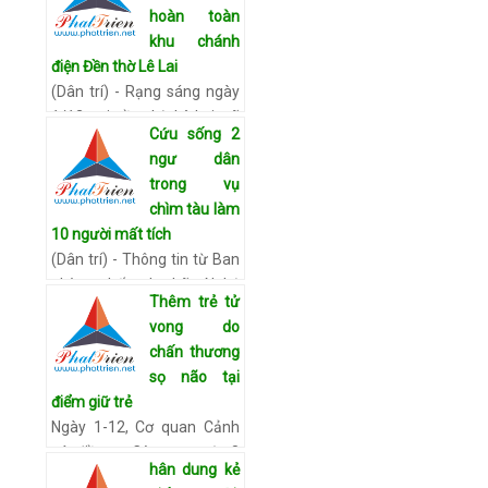
hoàn toàn
an ninh sân bay bị hỏng và
khu chánh
quy trình kiểm tra an…
Xem
điện Đền thờ Lê Lai
chi tiết
(Dân trí) - Rạng sáng ngày
1/12, tại Đền thờ Lê Lai, xã
Cứu sống 2
Kiên Thọ, huyện Ngọc Lặc
ngư dân
đã xảy ra một vụ cháy lớn.
trong vụ
Đám cháy lan nhanh đã
chìm tàu làm
thiêu rụi toàn bộ k…
Xem
10 người mất tích
chi tiết
(Dân trí) - Thông tin từ Ban
phòng chống lụt bão Nghệ
Thêm trẻ tử
An cho biết, tính đến 16h
vong do
chiều 29/11, 2 trong số 10
chấn thương
ngư dân đã được cứu hộ và
sọ não tại
đưa vào bờ an to…
Xem chi
điểm giữ trẻ
tiết
Ngày 1-12, Cơ quan Cảnh
sát điều tra Công an quận 8
hân dung kẻ
(TP.HCM) cho biết đã lập hồ