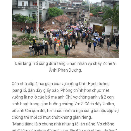
Dân làng Trổ cùng đưa tang 5 nạn nhân vụ cháy Zone 9.
Ảnh: Phan Dương.
Căn nhà cấp 4 hai gian của vợ chồng Chí - Hạnh tường
loang lổ, dán đầy giấy báo. Phòng chính hơn chục mét
vuông là nơi ở của bố mẹ anh Chí, vợ chồng anh và 2 con
sinh hoạt trong gian buồng chừng 7m2. Cách đây 2 năm,
bố anh Chí qua đời, hai cháu nhỏ ra ngủ cùng bà nội, cặp vợ
chồng trẻ mới có một chút không gian riêng.
"Mang tiếng là ở chung nhà nhưng tôi ăn riêng. Vợ chồng
nó đi làm còn chưa đủ nuôi con, lấy đâu mà phụng dưỡng",