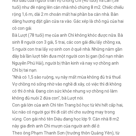
Nỗi đau của người thân vợ chồng Chì (40 tuổi) và Lan (38
tuổi) như đè nặng lên căn nhà nhỏ chừng 8 m2. Chiếc chiếu
rộng 1,6 m, dài 2 m choán mất hai phần ba căn nhà. Bàn
dâng hương đặt gần cửa ra vào. Gác xép là chỗ ngủ của hai
cô con gái.
Bà Lượt (78 tuổi) mẹ của anh Chì không khóc được nữa. Bà
sinh 8 người con 3 gái, 5 trai, các con gái đều lấy chồng xa,
5 người con trai lấy vợ sinh con ở quê nhà. Những năm gần
đây bà lần lượt tiễn đưa một người con bị gan (bố nạn nhân
Nguyễn Phú Hải), người bị thần kinh và nay vợ chồng anh
Chì bị tai nạn.
"Nhà có 1,5 sào ruộng, vụ này mất mùa không đủ trả thuế.
Vợ chồng nó sống nhờ vào nghề đi xây, có việc thì đi không
có thì ở nhà. Đang còn sức khỏe nhưng vợ chồng nó làm
không đủ nuôi 2 đứa con", bà Lượt nói.
Con gái lớn của anh Chì tên Trang bỏ học từ khi hết cấp hai,
lúc nào có người gọi thì đi cắt chỉ cho xưởng may trong
vùng. Con gái nhỏ tên Diệu đang học lớp 9. Căn nhà 8 m2
này gia đình anh Chì mượn của người anh để ở.
Theo ông Phạm Thanh Sơn (trưởng thôn Quảng Yên), từ