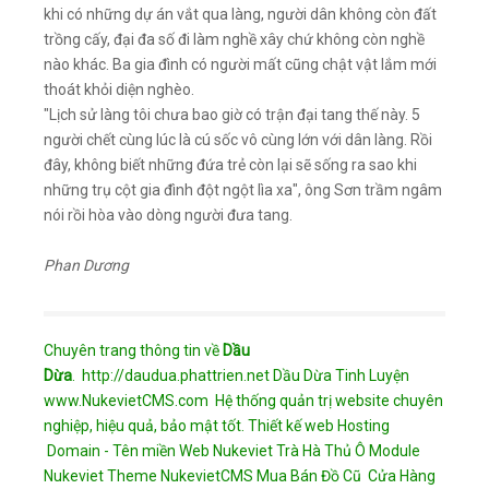
khi có những dự án vắt qua làng, người dân không còn đất
trồng cấy, đại đa số đi làm nghề xây chứ không còn nghề
nào khác. Ba gia đình có người mất cũng chật vật lắm mới
thoát khỏi diện nghèo.
"Lịch sử làng tôi chưa bao giờ có trận đại tang thế này. 5
người chết cùng lúc là cú sốc vô cùng lớn với dân làng. Rồi
đây, không biết những đứa trẻ còn lại sẽ sống ra sao khi
những trụ cột gia đình đột ngột lìa xa", ông Sơn trầm ngâm
nói rồi hòa vào dòng người đưa tang.
Phan Dương
Chuyên trang thông tin về
Dầu
Dừa
.
http://daudua.phattrien.net
Dầu Dừa Tinh Luyện
www.NukevietCMS.com Hệ thống quản trị website chuyên
nghiệp, hiệu quả, bảo mật tốt.
Thiết kế web
Hosting
Domain - Tên miền
Web Nukeviet
Trà Hà Thủ Ô
Module
Nukeviet
Theme NukevietCMS
Mua Bán Đồ Cũ
Cửa Hàng