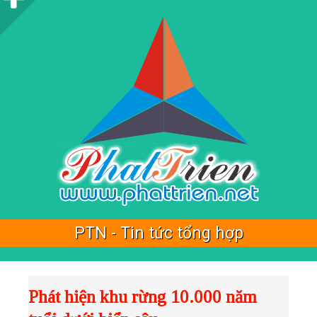
i
d
e
b
a
r
PTN - Tin tức tổng hợp
Showing posts with label
th
.
Show all posts
Phát hiện khu rừng 10.000 năm