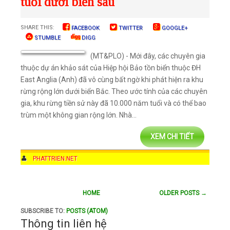
tuổi dưới biển sâu
SHARE THIS:
FACEBOOK
TWITTER
GOOGLE+
STUMBLE
DIGG
(MT&PLO) - Mới đây, các chuyên gia
thuộc dự án khảo sát của Hiệp hội Bảo tồn biển thuộc ĐH
East Anglia (Anh) đã vô cùng bất ngờ khi phát hiện ra khu
rừng rộng lớn dưới biển Bắc. Theo ước tính của các chuyên
gia, khu rừng tiền sử này đã 10.000 năm tuổi và có thể bao
trùm một không gian rộng lớn. Nhà...
XEM CHI TIẾT
AUTHOR
PHATTRIEN.NET
DATE
8:52 AM
COMMENTS
NO COMMENTS
HOME
OLDER POSTS →
CATEGORIES
KHÁM PHÁ
,
KHOA HỌC
,
QUỐC TẾ
,
TH
SUBSCRIBE TO:
POSTS (ATOM)
Thông tin liên hệ