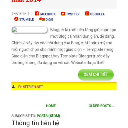
SHARE THIS:
FACEBOOK
TWITTER
GOOGLE+
STUMBLE
DIGG
Blogger là một nền tảng giúp bạn tạo
một Blog cá nhân đơn giản, dễ dàng.
Chính vì vậy tùy vào nội dung của Blog, mắt thẩm mỹ mà
mỗi người chọn cho mình một giao diện – Template riêng.
Giao diện cho Blogspot hay Template Bloggertrước đây
thường không đa dạng so với các Website được thiết...
XEM CHI TIẾT
AUTHOR
PHATTRIEN.NET
DATE
11:33 AM
COMMENTS
1 COMMENT
HOME
OLDER POSTS →
CATEGORIES
BLOGGER
,
TEMPLATE
,
THEMES
,
WEBSITE
,
WORDPRESS
THEMES
SUBSCRIBE TO:
POSTS (ATOM)
Thông tin liên hệ