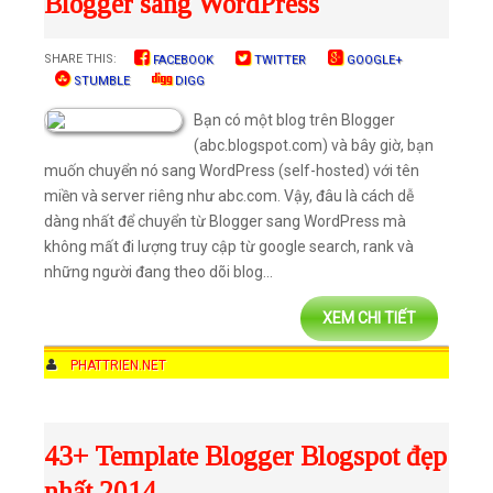
Blogger sang WordPress
SHARE THIS:
FACEBOOK
TWITTER
GOOGLE+
STUMBLE
DIGG
Bạn có một blog trên Blogger
(abc.blogspot.com) và bây giờ, bạn
muốn chuyển nó sang WordPress (self-hosted) với tên
miền và server riêng như abc.com. Vậy, đâu là cách dễ
dàng nhất để chuyển từ Blogger sang WordPress mà
không mất đi lượng truy cập từ google search, rank và
những người đang theo dõi blog...
XEM CHI TIẾT
AUTHOR
PHATTRIEN.NET
DATE
11:38 AM
COMMENTS
NO COMMENTS
CATEGORIES
BLOGGER
,
THỦ THUẬT
,
WEBSITE
,
WORDPRESS
43+ Template Blogger Blogspot đẹp
nhất 2014