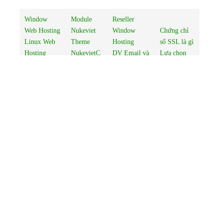
Window
Module
Reseller
Web Hosting
Nukeviet
Window
Chứng chỉ
Linux Web
Theme
Hosting
số SSL là gì
Hosting
NukevietC
DV Email và
Lựa chọn
www.Nukevi
MS
tính năng
loại SSL
etCMS.com
Dịch vụ
Email
Bảng giá
Thiết kế web
Tên miền
Hosting
Global Sign
Hosting
quốc tế
Email Server
Thiết kế
Domain -
Tên miền
Riêng
Website
Tên miền
Việt Nam
Web
Nukeviet
Thuê máy
chủ ảo
Thuê máy
chủ riêng
Thuê chỗ đặt
máy chủ