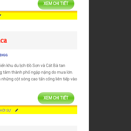
XEM CHI TIẾT
nca
DIGG
iến khu du lịch Đồ Sơn và Cát Bà tan
ung tâm thành phố ngập nặng do mưa lớn.
 những cột sóng cao tấn cống liên tiếp vào
XEM CHI TIẾT
HỜI SỰ