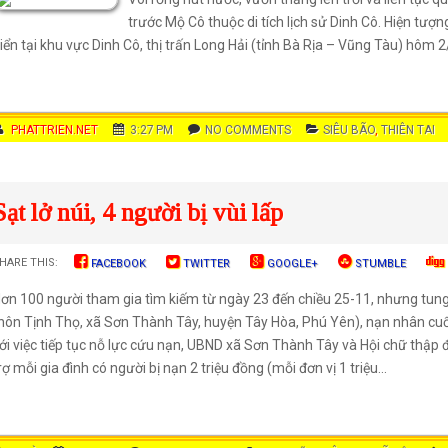
trước Mộ Cô thuộc di tích lịch sử Dinh Cô. Hiện tượ
iển tại khu vực Dinh Cô, thị trấn Long Hải (tỉnh Bà Rịa – Vũng Tàu) hôm 2/
AUTHOR
PHATTRIEN.NET
DATE
3:27 PM
COMMENTS
NO COMMENTS
CATEGORIES
SIÊU BÃO
,
THIÊN TAI
Sạt lở núi, 4 người bị vùi lấp
HARE THIS:
FACEBOOK
TWITTER
GOOGLE+
STUMBLE
ơn 100 người tham gia tìm kiếm từ ngày 23 đến chiều 25-11, nhưng tung 
hôn Tịnh Thọ, xã Sơn Thành Tây, huyện Tây Hòa, Phú Yên), nạn nhân cu
ới việc tiếp tục nỗ lực cứu nạn, UBND xã Sơn Thành Tây và Hội chữ thập
rợ mỗi gia đình có người bị nạn 2 triệu đồng (mỗi đơn vị 1 triệu...