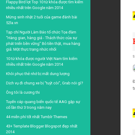
Flappy Bird lọt Top 10 từ khóa được tìm kiếm
nhiều nhất trên Google năm 2014
d
Mừng sinh nhật 2 tuổi của game đánh bài
52la.vn
a
Tạp chí Người Làm Báo tổ chức Tọa đàm
“Hàng gian, hàng giả - Thách thức của sự
S
phát triển bền vững” Bỏ tiền thật, mua hàng
giả: Một thực trạng nhức nhối
r
t
S
10 từ khóa được người Việt Nam tìm kiếm
nhiều nhất trên Google năm 2014
d
Khôi phục thẻ nhớ bị mất dung lượng
a
Đ
Dịch vụ đi chung xe bị “tuýt còi”, Grab nói gì?
t
Ông tôi là cương thi
n
Tuyến cáp quang biển quốc tế AAG gặp sự
cố lần thứ 3 trong năm nay
d
44 miễn phí tốt nhất Tumblr Themes
43+ Template Blogger Blogspot đẹp nhất
a
2014