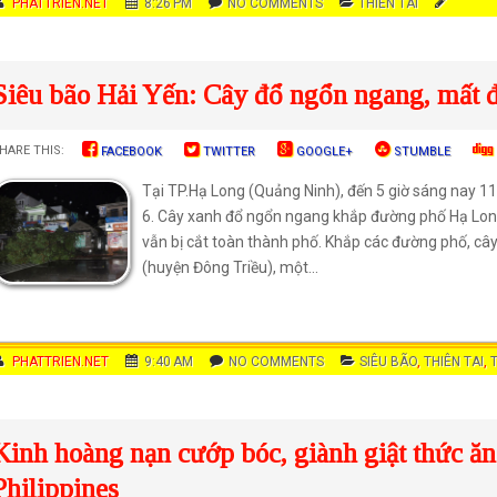
AUTHOR
PHATTRIEN.NET
DATE
8:26 PM
COMMENTS
NO COMMENTS
CATEGOR
THIÊN TAI
IES
Siêu bão Hải Yến: Cây đổ ngổn ngang, mất 
HARE THIS:
FACEBOOK
TWITTER
GOOGLE+
STUMBLE
Tại TP.Hạ Long (Quảng Ninh), đến 5 giờ sáng nay 11
6. Cây xanh đổ ngổn ngang khắp đường phố Hạ Lon
vẫn bị cắt toàn thành phố. Khắp các đường phố, câ
(huyện Đông Triều), một...
AUTHOR
PHATTRIEN.NET
DATE
9:40 AM
COMMENTS
NO COMMENTS
CATEGORIES
SIÊU BÃO
,
THIÊN TAI
,
Kinh hoàng nạn cướp bóc, giành giật thức ăn 
Philippines