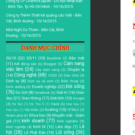
d
Công ty CP Cosmos japan - Du học Nhật Bản
- Bình Tân, Tp Hồ Chí Minh
- 10/16/2015
Công ty TNHH Thiết kế quảng cáo Việt - Bến
a
Cát, Bình dương
- 10/16/2015
S
Nhà Nghỉ Du Thơm - Bến Cát, Bình
r
Dương
- 10/16/2015
t
S
DANH MỤC CHÍNH
d
20/10
(22)
20/11
(10)
Bảo mật
Backlink
(2)
a
Cảm nang
(11)
Bất động sản
(6)
Blogger
(5)
H
việc làm
(24)
Chuyện lạ
Cây lược vàng
(2)
Công nghệ
(68)
(14)
CSS3
(2)
Dân chơi
(4)
n
Dịch vụ
(8)
Dịch vụ vệ sinh
(2)
Điện thoại
(3)
Đời sống
Doanh nghiệp
(22)
Dinh dưỡng
(5)
(76)
Du lịch
(8)
Giải trí
(16)
Giáo
Facebook
(6)
d
dục
(21)
Giao thông
(17)
Giới tính
(10)
Google
(3)
Hack
(6)
Hà Nội
(1)
Hà Thủ Ô
(1)
Hoa hau
(1)
hosting
(10)
Hội thảo
(2)
HTML5
(2)
Hoa hậu
(1)
S
a
Khoa học
(9)
Khuyến mãi - Giảm
Khám phá
(6)
kinh doanh
(77)
giá
(11)
Kinh nghiệm
(3)
Lễ
Kinh tế
(12)
Làm đẹp
(7)
Kinh nghiệp
(4)
hội
(28)
Lối sống
(36)
r
t
S
Lễ Phật Đản
(19)