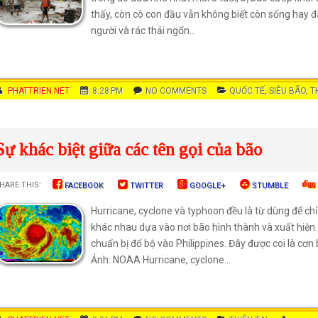
thấy, còn cô con đầu vẫn không biết còn sống hay đ
người và rác thải ngổn...
AUTHOR
PHATTRIEN.NET
DATE
8:28 PM
COMMENTS
NO COMMENTS
CATEGORIES
QUỐC TẾ
,
SIÊU BÃO
,
T
Sự khác biệt giữa các tên gọi của bão
HARE THIS:
FACEBOOK
TWITTER
GOOGLE+
STUMBLE
Hurricane, cyclone và typhoon đều là từ dùng để ch
khác nhau dựa vào nơi bão hình thành và xuất hiện. 
chuẩn bị đổ bộ vào Philippines. Đây được coi là cơn
Ảnh: NOAA Hurricane, cyclone...