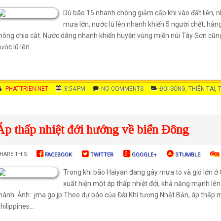
Dù bão 15 nhanh chóng giảm cấp khi vào đất liền, n
mưa lớn, nước lũ lên nhanh khiến 5 người chết, hàn
hông chia cắt. Nước dâng nhanh khiến huyện vùng miền núi Tây Sơn cũng
ước lũ lên...
AUTHOR
PHATTRIEN.NET
DATE
8:54 PM
COMMENTS
NO COMMENTS
CATEGORIES
ĐỜI SỐNG
,
THIÊN TAI
,
Áp thấp nhiệt đới hướng về biển Đông
HARE THIS:
FACEBOOK
TWITTER
GOOGLE+
STUMBLE
Trong khi bão Haiyan đang gây mưa to và gió lớn ở 
xuất hiện một áp thấp nhiệt đới, khả năng mạnh lê
hành. Ảnh: .jma.go.jp Theo dự báo của Đài Khí tượng Nhật Bản, áp thấp 
hilippines...