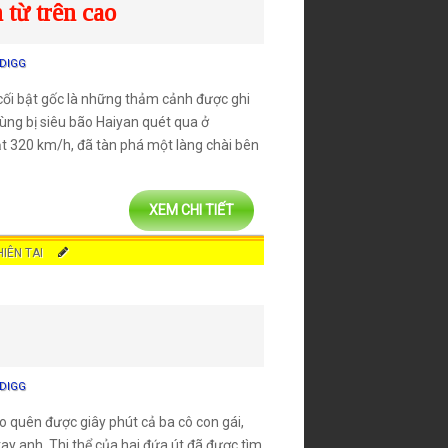
từ trên cao
DIGG
 cối bật gốc là những thảm cảnh được ghi
vùng bị siêu bão Haiyan quét qua ở
đạt 320 km/h, đã tàn phá một làng chài bên
XEM CHI TIẾT
HIÊN TAI
DIGG
o quên được giây phút cả ba cô con gái,
tay anh. Thi thể của hai đứa út đã được tìm