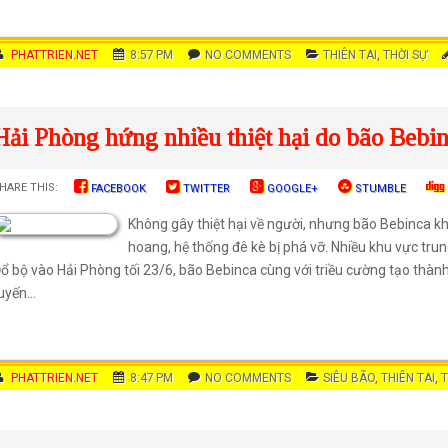
AUTHOR
PHATTRIEN.NET
DATE
8:57 PM
COMMENTS
NO COMMENTS
CATEGORIES
THIÊN TAI
,
THỜI SỰ
Hải Phòng hứng nhiều thiệt hại do bão Bebi
HARE THIS:
FACEBOOK
TWITTER
GOOGLE+
STUMBLE
Không gây thiệt hại về người, nhưng bão Bebinca kh
hoang, hệ thống đê kè bị phá vỡ. Nhiều khu vực tr
ổ bộ vào Hải Phòng tối 23/6, bão Bebinca cùng với triều cường tạo thành
uyến...
AUTHOR
PHATTRIEN.NET
DATE
8:47 PM
COMMENTS
NO COMMENTS
CATEGORIES
SIÊU BÃO
,
THIÊN TAI
,
T