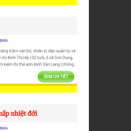
DIGG
àng trăm cán bộ, chiến sĩ, dân quân tự vệ
 chị Đinh Thị Híp (32 tuổi, ở xã Sơn Dung,
ìm kiếm thi thể anh Đinh Văn Lang (chồng...
XEM CHI TIẾT
hấp nhiệt đới
DIGG