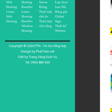
a
Web
Hosting
Server
Lựa chọn
Hosting
Reseller
Riêng
loại SSL
Linux
Linux
Thuê máy
Bảng giá
n
Web
Hosting
chủ ảo
Global
Hosting
Reseller
Thuê máy
Sign
Window
chủ riêng
Thiết kế
d
Hosting
Website
a
Copyright ©
2026
PTN - Tin tức tổng hợp
S
Design by
PhatTrien.net
Edit by
Trang Vàng Dịch Vụ
r
Tel: 0903 880 905
t
S
d
a
n