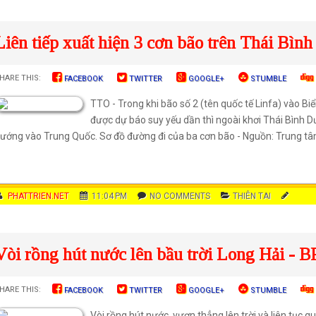
Showing posts with label
Thiên tai
.
Sho
Liên tiếp xuất hiện 3 cơn bão trên Thái Bìn
HARE THIS:
FACEBOOK
TWITTER
GOOGLE+
STUMBLE
TTO - Trong khi bão số 2 (tên quốc tế Linfa) vào B
được dự báo suy yếu dần thì ngoài khơi Thái Bình 
ướng vào Trung Quốc. Sơ đồ đường đi của ba cơn bão - Nguồn: Trung tâm
AUTHOR
PHATTRIEN.NET
DATE
11:04 PM
COMMENTS
NO COMMENTS
CATEGOR
THIÊN TAI
IES
Vòi rồng hút nước lên bầu trời Long Hải - 
HARE THIS:
FACEBOOK
TWITTER
GOOGLE+
STUMBLE
Vòi rồng hút nước, vươn thẳng lên trời và liên tục 