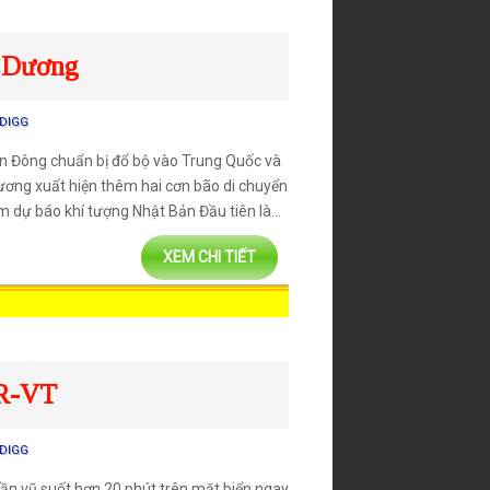
w all posts
h Dương
DIGG
iển Đông chuẩn bị đổ bộ vào Trung Quốc và
Dương xuất hiện thêm hai cơn bão di chuyển
 dự báo khí tượng Nhật Bản Đầu tiên là...
XEM CHI TIẾT
BR-VT
DIGG
quần vũ suốt hơn 20 phút trên mặt biển ngay