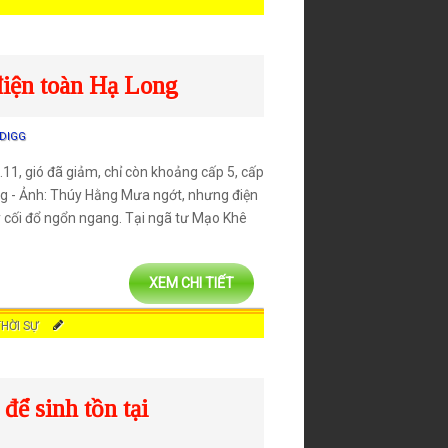
điện toàn Hạ Long
DIGG
.11, gió đã giảm, chỉ còn khoảng cấp 5, cấp
g - Ảnh: Thúy Hằng Mưa ngớt, nhưng điện
y cối đổ ngổn ngang. Tại ngã tư Mạo Khê
XEM CHI TIẾT
THỜI SỰ
để sinh tồn tại