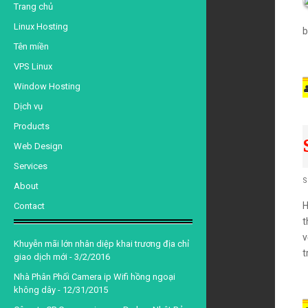
Trang chủ
d
a
Linux Hosting
b
Tên miền
n
VPS Linux
Window Hosting
d
Dịch vụ
Products
S
a
Web Design
Services
r
t
S
About
H
Contact
t
d
a
v
Khuyễn mãi lớn nhân diệp khai trương địa chỉ
t
giao dịch mới
- 3/2/2016
n
Nhà Phân Phối Camera ip Wifi hồng ngoại
không dây
- 12/31/2015