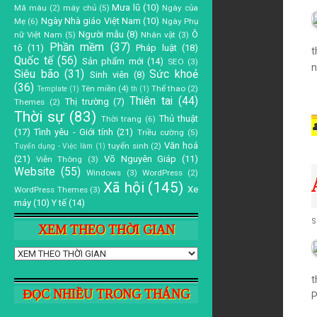
Mưa lũ
(10)
Mã màu
(2)
máy chủ
(5)
Ngày của
Ngày Nhà giáo Việt Nam
(10)
Mẹ
(6)
Ngày Phụ
Người mẫu
(8)
Ô
nữ Việt Nam
(5)
Nhân vật
(3)
d
a
Phần mềm
(37)
tô
(11)
Pháp luật
(18)
t
Quốc tế
(56)
Sản phẩm mới
(14)
SEO
(3)
n
Siêu bão
(31)
Sức khoẻ
Sinh viên
(8)
n
(36)
Tên miền
(4)
Thể thao
(2)
Template
(1)
th
(1)
Thiên tai
(44)
Thị trường
(7)
Themes
(2)
Thời sự
(83)
Thủ thuật
Thời trang
(6)
d
(17)
Tình yêu - Giới tính
(21)
Triều cường
(5)
Văn hoá
tuyển sinh
(2)
Tuyển dụng - Việc làm
(1)
(21)
Võ Nguyên Giáp
(11)
Viễn Thông
(3)
a
Website
(55)
Windows
(3)
WordPress
(2)
S
Xã hội
(145)
Xe
WordPress Themes
(3)
máy
(10)
Y tế
(14)
r
t
S
XEM THEO THỜI GIAN
d
a
t
ĐỌC NHIỀU TRONG THÁNG
P
n