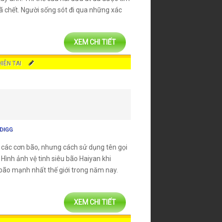
ã chết. Người sống sót đi qua những xác
XEM CHI TIẾT
HIÊN TAI
DIGG
ỉ các cơn bão, nhưng cách sử dụng tên gọi
Hình ảnh vệ tinh siêu bão Haiyan khi
 bão mạnh nhất thế giới trong năm nay.
XEM CHI TIẾT