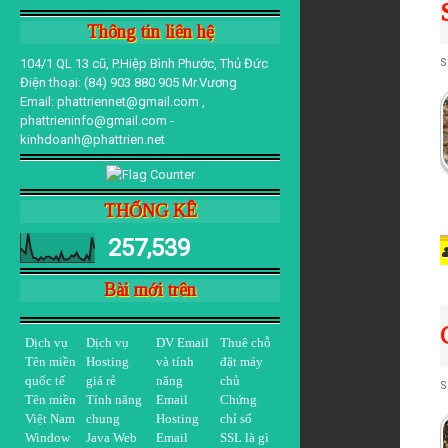
S
Thông tin liên hệ
r
104/1 QL 13 cũ, P.Hiệp Bình Phước, Thủ Đức
t
S
Điện thoại: (84) 903 880 905 Mr.Vương
d
Email: phattriennet@gmail.com ,
phattrieninfo@gmail.com -
a
kinhdoanh@phattrien.net
n
THỐNG KÊ
257,539
d
Bài mới trên
a
S
Dịch vụ
Dịch vụ
DV Email
Thuê chỗ
Tên miền
Hosting
và tính
đặt máy
r
quốc tế
giá rẻ
năng
chủ
t
S
Tên miền
Tính năng
Email
Chứng
Việt Nam
chung
Hosting
chỉ số
d
Window
Java Web
Email
SSL là gì