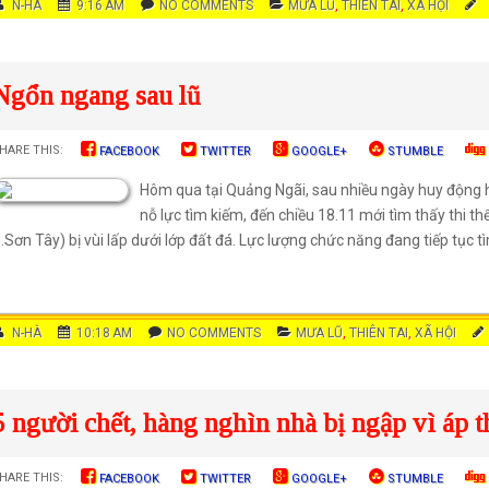
AUT
N-HÀ
DATE
9:16 AM
COMMENTS
NO COMMENTS
CATEGORIES
MƯA LŨ
,
THIÊN TAI
,
XÃ HỘI
HOR
Ngổn ngang sau lũ
HARE THIS:
FACEBOOK
TWITTER
GOOGLE+
STUMBLE
Hôm qua tại Quảng Ngãi, sau nhiều ngày huy động h
nỗ lực tìm kiếm, đến chiều 18.11 mới tìm thấy thi thể
.Sơn Tây) bị vùi lấp dưới lớp đất đá. Lực lượng chức năng đang tiếp tục t
AUT
N-HÀ
DATE
10:18 AM
COMMENTS
NO COMMENTS
CATEGORIES
MƯA LŨ
,
THIÊN TAI
,
XÃ HỘI
HOR
5 người chết, hàng nghìn nhà bị ngập vì áp t
HARE THIS:
FACEBOOK
TWITTER
GOOGLE+
STUMBLE