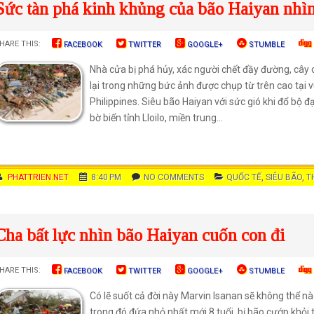
Sức tàn phá kinh khủng của bão Haiyan nhìn 
HARE THIS:
FACEBOOK
TWITTER
GOOGLE+
STUMBLE
Nhà cửa bị phá hủy, xác người chết đầy đường, cây
lại trong những bức ảnh được chụp từ trên cao tại 
Philippines. Siêu bão Haiyan với sức gió khi đổ bộ 
bờ biển tỉnh Lloilo, miền trung...
AUTHOR
PHATTRIEN.NET
DATE
8:40 PM
COMMENTS
NO COMMENTS
CATEGORIES
QUỐC TẾ
,
SIÊU BÃO
,
T
Cha bất lực nhìn bão Haiyan cuốn con đi
HARE THIS:
FACEBOOK
TWITTER
GOOGLE+
STUMBLE
Có lẽ suốt cả đời này Marvin Isanan sẽ không thể nà
trong đó đứa nhỏ nhất mới 8 tuổi, bị bão cướp khỏi 