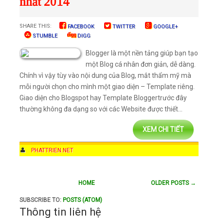
nhất 2014
SHARE THIS:
FACEBOOK
TWITTER
GOOGLE+
STUMBLE
DIGG
Blogger là một nền tảng giúp bạn tạo
một Blog cá nhân đơn giản, dễ dàng.
Chính vì vậy tùy vào nội dung của Blog, mắt thẩm mỹ mà
mỗi người chọn cho mình một giao diện – Template riêng.
Giao diện cho Blogspot hay Template Bloggertrước đây
thường không đa dạng so với các Website được thiết...
XEM CHI TIẾT
AUTHOR
PHATTRIEN.NET
DATE
11:33 AM
COMMENTS
1 COMMENT
HOME
OLDER POSTS →
CATEGORIES
BLOGGER
,
TEMPLATE
,
THEMES
,
WEBSITE
,
WORDPRESS
THEMES
SUBSCRIBE TO:
POSTS (ATOM)
Thông tin liên hệ