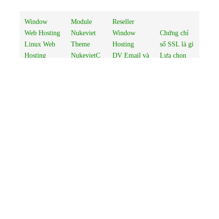
Window
Module
Reseller
Web Hosting
Nukeviet
Window
Chứng chỉ
Linux Web
Theme
Hosting
số SSL là gì
Hosting
NukevietC
DV Email và
Lựa chọn
www.Nukevi
MS
tính năng
loại SSL
etCMS.com
Dịch vụ
Email
Bảng giá
Thiết kế web
Tên miền
Hosting
Global Sign
Hosting
quốc tế
Email Server
Thiết kế
Domain -
Tên miền
Riêng
Website
Tên miền
Việt Nam
Web
Nukeviet
Thuê máy
chủ ảo
Thuê máy
chủ riêng
Thuê chỗ đặt
máy chủ