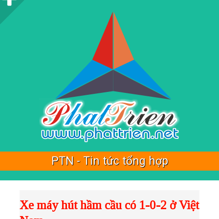
i
d
e
b
a
r
PTN - Tin tức tổng hợp
Showing posts with label
Dịch vụ vệ sinh
.
Show
Xe máy hút hầm cầu có 1-0-2 ở Việt
all posts