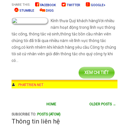
SHARE THIS:
FACEBOOK
TWITTER
GOOGLE+
STUMBLE
DIGG
Kính thưa Quý khách hàngVới nhiều
năm hoạt động trong lĩnh vực thông
tắc cống, thông tắc vệ sinh,thông tắc bồn cầu nhân viên
chúng tôi đã trãi qua nhiều năm về lĩnh vực thông tắc
cống,có kinh nhiêm khi khách hàng yêu cầu Công ty chúng
tôi sẽ cử nhân viên giỏi đến thông tắc cho quý công ty khi
có...
XEM CHI TIẾT
AUTHOR
PHATTRIEN.NET
DATE
9:56 PM
COMMENTS
NO COMMENTS
HOME
OLDER POSTS →
CATEGORIES
DỊCH VỤ VỆ SINH
SUBSCRIBE TO:
POSTS (ATOM)
Thông tin liên hệ