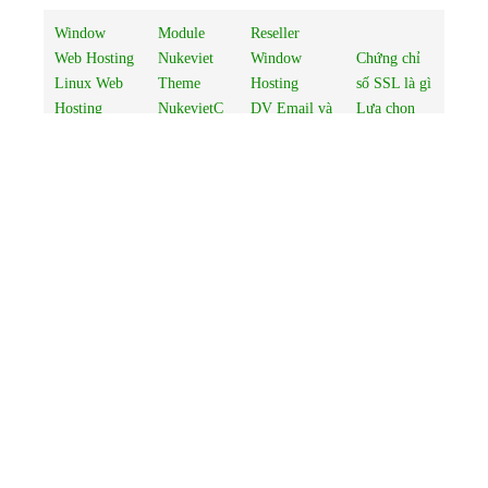
Window
Module
Reseller
Web Hosting
Nukeviet
Window
Chứng chỉ
Linux Web
Theme
Hosting
số SSL là gì
Hosting
NukevietC
DV Email và
Lựa chọn
www.Nukevi
MS
tính năng
loại SSL
etCMS.com
Dịch vụ
Email
Bảng giá
Thiết kế web
Tên miền
Hosting
Global Sign
Hosting
quốc tế
Email Server
Thiết kế
Domain -
Tên miền
Riêng
Website
Tên miền
Việt Nam
Web
Nukeviet
Thuê máy
chủ ảo
Thuê máy
chủ riêng
Thuê chỗ đặt
máy chủ