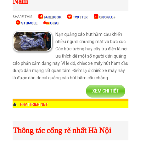
Nam
SHARE THIS:
FACEBOOK
TWITTER
GOOGLE+
STUMBLE
DIGG
Nạn quảng cáo hút hầm cầu khiến
nhiều người chướng mắt và bức xúc.
Các bức tường hay cây trụ điện là nơi
ưa thích để một số người dán quảng
cáo phản cảm dạng này. Vì lẽ đó, chiếc xe máy hút hầm cầu
được dân mạng rất quan tâm. Điểm lạ ở chiếc xe máy này
là được dán decal quảng cáo hút hầm cầu chằng...
XEM CHI TIẾT
AUTHOR
PHATTRIEN.NET
DATE
1:30 PM
COMMENTS
NO COMMENTS
CATEGORIES
DỊCH VỤ VỆ SINH
Thông tác cống rẽ nhất Hà Nội