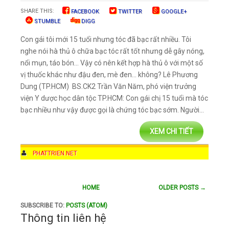
SHARE THIS:
FACEBOOK
TWITTER
GOOGLE+
STUMBLE
DIGG
Con gái tôi mới 15 tuổi nhưng tóc đã bạc rất nhiều. Tôi
nghe nói hà thủ ô chữa bạc tóc rất tốt nhưng dễ gây nóng,
nổi mụn, táo bón… Vậy có nên kết hợp hà thủ ô với một số
vị thuốc khác như đậu đen, mè đen… không? Lê Phương
Dung (TP.HCM) BS.CK2 Trần Văn Năm, phó viện trưởng
viện Y dược học dân tộc TP.HCM: Con gái chị 15 tuổi mà tóc
bạc nhiều như vậy được gọi là chứng tóc bạc sớm. Người...
XEM CHI TIẾT
AUTHOR
PHATTRIEN.NET
DATE
10:58 AM
COMMENTS
NO COMMENTS
HOME
OLDER POSTS →
CATEGORIES
HÀ THỦ Ô
SUBSCRIBE TO:
POSTS (ATOM)
Thông tin liên hệ