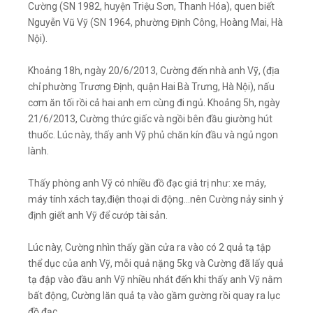
Cường (SN 1982, huyện Triệu Sơn, Thanh Hóa), quen biết
Nguyễn Vũ Vỹ (SN 1964, phường Định Công, Hoàng Mai, Hà
Nội).
Khoảng 18h, ngày 20/6/2013, Cường đến nhà anh Vỹ, (địa
chỉ phường Trương Định, quận Hai Bà Trưng, Hà Nội), nấu
cơm ăn tối rồi cả hai anh em cùng đi ngủ. Khoảng 5h, ngày
21/6/2013, Cường thức giấc và ngồi bên đầu giường hút
thuốc. Lúc này, thấy anh Vỹ phủ chăn kín đầu và ngủ ngon
lành.
Thấy phòng anh Vỹ có nhiều đồ đạc giá trị như: xe máy,
máy tính xách tay,điện thoại di động…nên Cường nảy sinh ý
định giết anh Vỹ để cướp tài sản.
Lúc này, Cường nhìn thấy gần cửa ra vào có 2 quả tạ tập
thể dục của anh Vỹ, mỗi quả nặng 5kg và Cường đã lấy quả
tạ đập vào đầu anh Vỹ nhiều nhát đến khi thấy anh Vỹ nằm
bất động, Cường lăn quả tạ vào gầm gường rồi quay ra lục
đồ đạc.