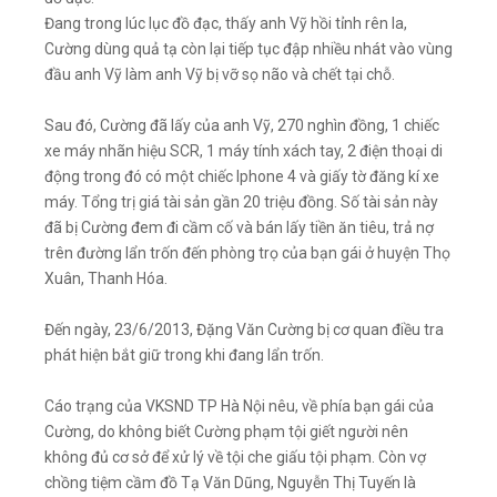
Đang trong lúc lục đồ đạc, thấy anh Vỹ hồi tỉnh rên la,
Cường dùng quả tạ còn lại tiếp tục đập nhiều nhát vào vùng
đầu anh Vỹ làm anh Vỹ bị vỡ sọ não và chết tại chỗ.
Sau đó, Cường đã lấy của anh Vỹ, 270 nghìn đồng, 1 chiếc
xe máy nhãn hiệu SCR, 1 máy tính xách tay, 2 điện thoại di
động trong đó có một chiếc Iphone 4 và giấy tờ đăng kí xe
máy. Tổng trị giá tài sản gần 20 triệu đồng. Số tài sản này
đã bị Cường đem đi cầm cố và bán lấy tiền ăn tiêu, trả nợ
trên đường lẩn trốn đến phòng trọ của bạn gái ở huyện Thọ
Xuân, Thanh Hóa.
Đến ngày, 23/6/2013, Đặng Văn Cường bị cơ quan điều tra
phát hiện bắt giữ trong khi đang lẩn trốn.
Cáo trạng của VKSND TP Hà Nội nêu, về phía bạn gái của
Cường, do không biết Cường phạm tội giết người nên
không đủ cơ sở để xử lý về tội che giấu tội phạm. Còn vợ
chồng tiệm cầm đồ Tạ Văn Dũng, Nguyễn Thị Tuyến là