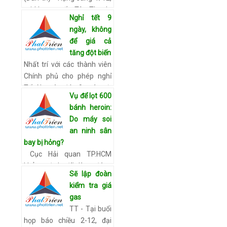
tại khu vực ấp Tân Thạnh,
Nghỉ tết 9
thị trấn Long Bình, huyện
ngày, không
An Phú, (tỉnh An Giang) đã
để giá cả
xảy ra vụ hỏa hoạn nghiệm
tăng đột biến
trọng làm ba ngườ…
Xem
Nhất trí với các thành viên
chi tiết
Chính phủ cho phép nghỉ
Tết Nguyên đán 9 ngày, từ
Vụ để lọt 600
28.1 đến hết 5.2.2014 (từ
bánh heroin:
28 tháng chạp đến hết
Do máy soi
mùng 6 tháng giêng), Th…
an ninh sân
Xem chi tiết
bay bị hỏng?
Cục Hải quan TP.HCM
khẳng định đã làm đúng
Sẽ lập đoàn
quy trình, việc để lọt 600
kiểm tra giá
bánh heroin là do máy soi
gas
an ninh sân bay bị hỏng và
TT - Tại buổi
quy trình kiểm tra an…
Xem
họp báo chiều 2-12, đại
chi tiết