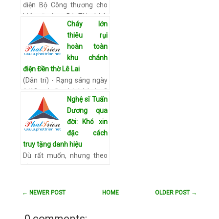
diện Bộ Công thương cho
biết sẽ cùng Bộ Tài chính
Cháy lớn
lập đoàn kiểm tra doanh
thiêu rụi
nghiệp kinh doanh gas để
hoàn toàn
xem xét yếu…
Xem chi tiết
khu chánh
điện Đền thờ Lê Lai
(Dân trí) - Rạng sáng ngày
1/12, tại Đền thờ Lê Lai, xã
Nghệ sĩ Tuấn
Kiên Thọ, huyện Ngọc Lặc
Dương qua
đã xảy ra một vụ cháy lớn.
đời: Khó xin
Đám cháy lan nhanh đã
đặc cách
thiêu rụi toàn bộ k…
Xem
truy tặng danh hiệu
chi tiết
Dù rất muốn, nhưng theo
lãnh đạo Đoàn Kịch Công
an Nhân dân, việc xin đặc
cách xét tặng danh hiệu
← NEWER POST
HOME
OLDER POST →
cho cố nghệ sĩ Tuấn Dương,
người vừa qua đời vào ng…
0 comments: