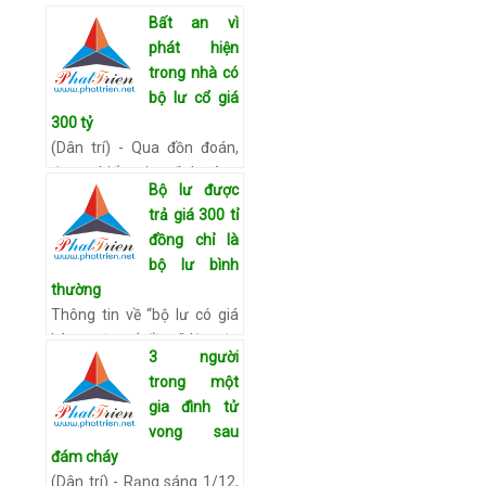
Bất an vì
phát hiện
trong nhà có
bộ lư cổ giá
300 tỷ
(Dân trí) - Qua đồn đoán,
được biết gia đình ông
Bộ lư được
Thức có bộ lư đồng cổ đổi
trả giá 300 tỉ
màu quý hiếm, nhiều người
đồng chỉ là
đã tìm đến hỏi mua, trả giá
bộ lư bình
tới 300 tỷ đồng. Ông …
Xem
thường
chi tiết
Thông tin về “bộ lư có giá
hàng trăm tỉ đồng” lập tức
3 người
lan rộng. Rất đông người
trong một
kéo đến nhà ông Thức để
gia đình tử
chờ cơ hội được tận mắt
vong sau
xem bộ lư. Kể từ đó, n…
đám cháy
Xem chi tiết
(Dân trí) - Rạng sáng 1/12,