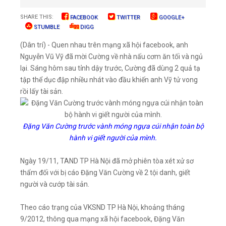
SHARE THIS:
FACEBOOK
TWITTER
GOOGLE+
STUMBLE
DIGG
(Dân trí) - Quen nhau trên mạng xã hội facebook, anh
Nguyễn Vũ Vỹ đã mời Cường về nhà nấu cơm ăn tối và ngủ
lại. Sáng hôm sau tỉnh dậy trước, Cường đã dùng 2 quả tạ
tập thể dục đập nhiều nhát vào đầu khiến anh Vỹ tử vong
rồi lấy tài sản.
Đặng Văn Cường trước vành móng ngựa cúi nhận toàn bộ
hành vi giết người của mình.
Ngày 19/11, TAND TP Hà Nội đã mở phiên tòa xét xử sơ
thẩm đối với bị cáo Đặng Văn Cường về 2 tội danh, giết
người và cướp tài sản.
Theo cáo trạng của VKSND TP Hà Nội, khoảng tháng
9/2012, thông qua mạng xã hội facebook, Đặng Văn