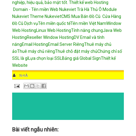
nghiệp, hiệu quả, bảo mật tốt.
Thiết kế web
Hosting
Domain - Tên miền
Web Nukeviet
Trà Hà Thủ Ô
Module
Nukeviet
Theme NukevietCMS
Mua Bán Đồ Cũ
Cửa Hàng
Đồ Cũ
Dịch vụ
Tên miền quốc tế
Tên miền Việt Nam
Window
Web Hosting
Linux Web Hosting
Tính năng chung
Java Web
Hosting
Reseller Window Hosting
DV Email và tính
năng
Email Hosting
Email Server Riêng
Thuê máy chủ
ảo
Thuê máy chủ riêng
Thuê chỗ đặt máy chủ
Chứng chỉ số
SSL là gì
Lựa chọn loại SSL
Bảng giá Global Sign
Thiết kế
Website
AUTHOR
N-HÀ
DATE
8:57 AM
COMMENTS
NO COMMENTS
CATEGORIES
Bài viết ngẫu nhiên: