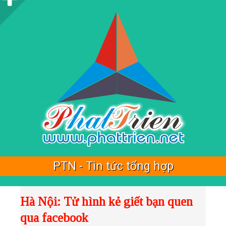
i
d
e
b
a
r
PTN - Tin tức tổng hợp
Hà Nội: Tử hình kẻ giết bạn quen
qua facebook