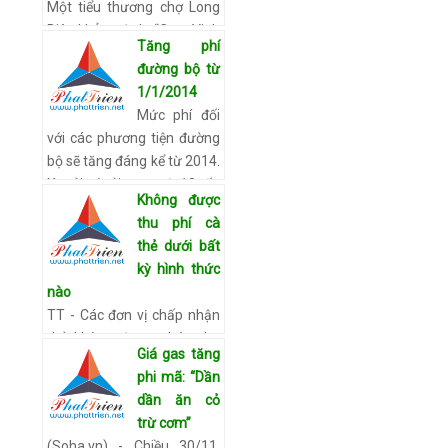
Một tiểu thương chợ Long
giá…
Xem chi tiết
Biên khẳng định: “Cam Vinh
Tăng phí
“xịn” mua tại vườn đã có giá
đường bộ từ
từ 15.000 – 30.000
1/1/2014
đồng/kg tùy loại. Tính phí
Mức phí đối
vận chuyển, bốc vác, b…
với các phương tiện đường
Xem chi tiết
bộ sẽ tăng đáng kể từ 2014.
Xe tải có tải trọng từ 18 tấn
Không được
trở lên; xe chở hàng bằng
thu phí cà
Container 40 fit chịu mức
thẻ dưới bất
th…
Xem chi tiết
kỳ hình thức
nào
TT - Các đơn vị chấp nhận
thẻ không được phép thu
Giá gas tăng
các phí liên quan đến việc
phi mã: “Dần
chấp nhận thẻ dưới bất kỳ
dần ăn cỏ
hình thức nào. Chủ thẻ có
trừ cơm”
quyền sử dụng…
Xem chi
(Soha.vn) - Chiều 30/11,