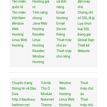
Tên miền
Hosting giá
và tính
đặt máy
quốc tế
rẻ
năng
chủ
Tên miền
Tính năng
Email
Chứng chỉ
Việt Nam
chung
Hosting
số SSL là gì
Window
Java Web
Email
Lựa chọn
Web
Hosting
Server
loại SSL
Hosting
Reseller
Riêng
Bảng giá
Linux Web
Linux
Thuê máy
Global Sign
Hosting
Hosting
chủ ảo
Thiết kế
Reseller
Thuê máy
Website
Window
chủ riêng
Hosting
Chuyên trang
Trà Hà
Window
Thuê
thông tin về Dầu
Thủ Ô
Web
máy chủ
Dừa.
Module
Hosting
ảo
http://daudua.p
Nukeviet
Linux Web
Thuê
hattrien.net
Theme
Hosting
máy chủ