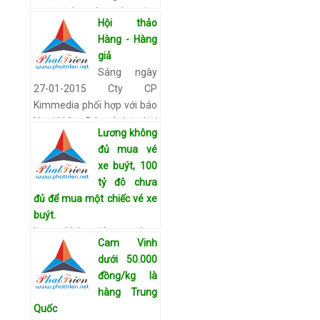
may mắn có series đẹp
Hội thảo
kiểu 8888 hay 3333, tờ 2
Hàng - Hàng
đôla mạ vàng, dát bạc,
giả
những tờ tiền mệnh giá 100
Sáng ngày
tỷ …
Xem chi tiết
27-01-2015 Cty CP
Kimmedia phối hợp với báo
Người Làm Báo tổ chức hội
Lương không
thảo Hàng gian - Hàng giả.
đủ mua vé
Hội thảo có sự góp mặt của
xe buýt, 100
nghiều doan…
Xem chi tiết
tỷ đô chưa
đủ để mua một chiếc vé xe
buýt.
Lương không đủ mua vé xe
Cam Vinh
buýt Những dịch vụ công
dưới 50.000
cộng cơ bản ở Zimbabwe
đồng/kg là
đã suy yếu trong những
hàng Trung
năm gần đây và đang bị bỏ
Quốc
bẵng do hàng chục ngàn