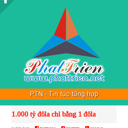
i
d
e
b
a
r
PTN - Tin tức tổng hợp
1.000 tỷ đôla chỉ bằng 1 đôla