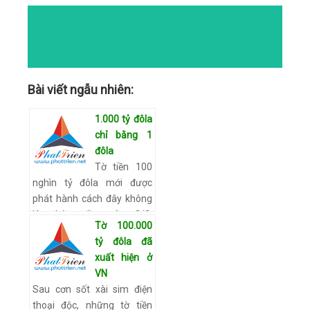
COMMENTS
NO COMMENTS
CATEGORIES
Bài viết ngẫu nhiên:
1.000 tỷ đôla
chỉ bằng 1
đôla
Tờ tiền 100
nghìn tỷ đôla mới được
phát hành cách đây không
lâu, hôm đầu tuần 2/2,
Tờ 100.000
Ngân hàng Trung ương
tỷ đôla đã
Zimbabwe lại quyết định bỏ
xuất hiện ở
đi 12 chữ số 0 nhằ…
Xem
VN
chi tiết
Sau cơn sốt xài sim điện
thoại độc, những tờ tiền