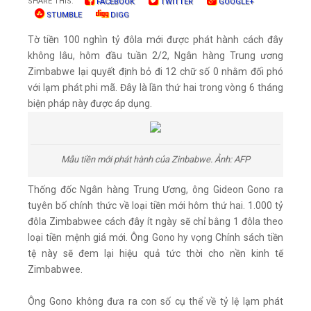
SHARE THIS:
FACEBOOK
TWITTER
GOOGLE+
STUMBLE
DIGG
Tờ tiền 100 nghìn tỷ đôla mới được phát hành cách đây
không lâu, hôm đầu tuần 2/2, Ngân hàng Trung ương
Zimbabwe lại quyết định bỏ đi 12 chữ số 0 nhằm đối phó
với lạm phát phi mã. Đây là lần thứ hai trong vòng 6 tháng
biện pháp này được áp dụng.
Mẫu tiền mới phát hành của Zinbabwe. Ảnh: AFP
Thống đốc Ngân hàng Trung Ương, ông Gideon Gono ra
tuyên bố chính thức về loại tiền mới hôm thứ hai. 1.000 tỷ
đôla Zimbabwee cách đây ít ngày sẽ chỉ bằng 1 đôla theo
loại tiền mệnh giá mới. Ông Gono hy vọng Chính sách tiền
tệ này sẽ đem lại hiệu quả tức thời cho nền kinh tế
Zimbabwee.
Ông Gono không đưa ra con số cụ thể về tỷ lệ lạm phát