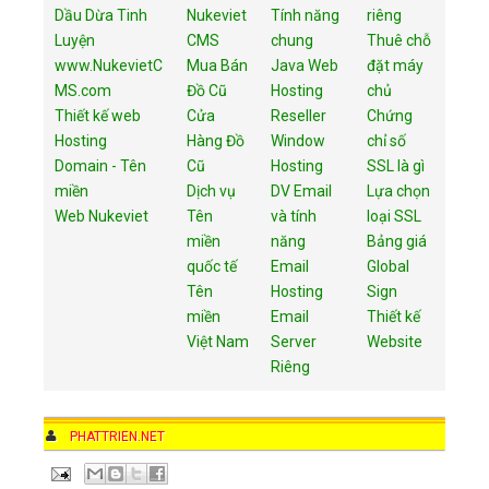
Dầu Dừa Tinh
Nukeviet
Tính năng
riêng
Luyện
CMS
chung
Thuê chỗ
www.NukevietC
Mua Bán
Java Web
đặt máy
MS.com
Đồ Cũ
Hosting
chủ
Thiết kế web
Cửa
Reseller
Chứng
Hosting
Hàng Đồ
Window
chỉ số
Domain - Tên
Cũ
Hosting
SSL là gì
miền
Dịch vụ
DV Email
Lựa chọn
Web Nukeviet
Tên
và tính
loại SSL
miền
năng
Bảng giá
quốc tế
Email
Global
Tên
Hosting
Sign
miền
Email
Thiết kế
Việt Nam
Server
Website
Riêng
AUTHOR
PHATTRIEN.NET
DATE
9:35 AM