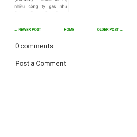
tiết
nhiều công ty gas như
Saigon Petro, Petrolimex,
Gia Đình Gas, Pacific Gas...
công bố mức tăng giá
← NEWER POST
HOME
OLDER POST →
“khủng” 78.000 - 79.000
đồ…
Xem chi tiết
0 comments:
Post a Comment