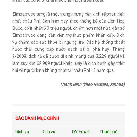
khiến các công ty khai thác phải ngừng sản xuất.
Zimbabwee từng là một trong những nền kinh tế phát triển
nhất châu Phi. Còn hiện nay, theo thống kê của Liên Hợp
Quốc, có ít nhất 6,9 triệu người, chiếm hơn một nửa dân số
Zimbabwee đang cần viện trợ thực phẩm khẩn cấp. Dịch
vụ chăm sóc sức khỏe bị ngưng trệ. Các hệ thống thoát
nước thải, cung cấp nước sạch đã bị phá hủy. Tháng
9/2008, dịch tả đã cướp đi sinh mạng của 3.229 người và
làm suy kiệt 62.909 người khác. Đây là dịch bệnh gây thiệt
hại về người kinh khủng nhất tại châu Phi 15 năm qua.
Thanh Bình (theo Reuters, Xinhua)
CÁC DANH MỤC CHÍNH
Dịch vụ
Dịch vụ
DV Email
Thuê chỗ