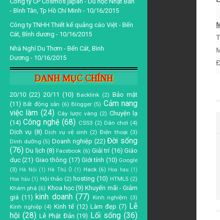
Công ty CP Cosmos japan - Du học Nhật Bản
- Bình Tân, Tp Hồ Chí Minh
- 10/16/2015
M
Công ty TNHH Thiết kế quảng cáo Việt - Bến
Cát, Bình dương
- 10/16/2015
T
Nhà Nghỉ Du Thơm - Bến Cát, Bình
M
Dương
- 10/16/2015
Đ
DANH MỤC CHÍNH
20/10
(22)
20/11
(10)
Bảo mật
Backlink
(2)
Cảm nang
(11)
Bất động sản
(6)
Blogger
(5)
việc làm
(24)
Chuyện lạ
Cây lược vàng
(2)
Công nghệ
(68)
(14)
CSS3
(2)
Dân chơi
(4)
Dịch vụ
(8)
Dịch vụ vệ sinh
(2)
Điện thoại
(3)
Đời sống
Doanh nghiệp
(22)
Dinh dưỡng
(5)
(76)
Du lịch
(8)
Giải trí
(16)
Giáo
Facebook
(6)
dục
(21)
Giao thông
(17)
Giới tính
(10)
Google
(3)
Hack
(6)
Hà Nội
(1)
Hà Thủ Ô
(1)
Hoa hau
(1)
hosting
(10)
Hội thảo
(2)
HTML5
(2)
Hoa hậu
(1)
Khoa học
(9)
Khuyến mãi - Giảm
Khám phá
(6)
kinh doanh
(77)
giá
(11)
Kinh nghiệm
(3)
Lễ
Kinh tế
(12)
Làm đẹp
(7)
Kinh nghiệp
(4)
hội
(28)
Lối sống
(36)
Lễ Phật Đản
(19)