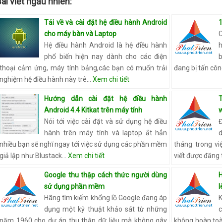
ài viết ngẫu nhiên:
S
Tải về và cài đặt hệ điều hành Android
1
cho máy bàn và Laptop
C
Hệ điều hành Android là hệ điều hành
h
phổ biến hiện nay dành cho các điện
b
thoại cảm ứng, máy tính bảng,các bạn có muốn trải
đang bị tấn cô
nghiệm hệ điều hành này trê…
Xem chi tiết
Hướng dẫn cài đặt hệ điều hành
Android 4.4 Kitkat trên máy tính
Nói tới việc cài đặt và sử dụng hệ điều
Đ
hành trên máy tính và laptop ắt hẳn
nhiều bạn sẽ nghĩ ngay tới việc sử dụng các phần mềm
tháng trong vi
giả lập như Blustack…
Xem chi tiết
viết được đăng t
Google thu thập cách thức người dùng
sử dụng phần mềm
l
Hãng tìm kiếm khổng lồ Google đang áp
K
dụng một kỹ thuật khảo sát từ những
c
năm 1960 cho dự án thu thập dữ liệu mà không gây
không hoàn toàn