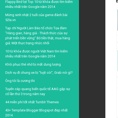
B
Flappy Bird lọt Top 10 từ khóa được tìm kiếm
nhiều nhất trên Google năm 2014
Mừng sinh nhật 2 tuổi của game đánh bài
52la.vn
Tạp chí Người Làm Báo tổ chức Tọa đàm
“Hàng gian, hàng giả - Thách thức của sự
phát triển bền vững” Bỏ tiền thật, mua hàng
giả: Một thực trạng nhức nhối
10 từ khóa được người Việt Nam tìm kiếm
nhiều nhất trên Google năm 2014
Khôi phục thẻ nhớ bị mất dung lượng
Dịch vụ đi chung xe bị “tuýt còi”, Grab nói gì?
Ông tôi là cương thi
Tuyến cáp quang biển quốc tế AAG gặp sự
cố lần thứ 3 trong năm nay
44 miễn phí tốt nhất Tumblr Themes
43+ Template Blogger Blogspot đẹp nhất
2014