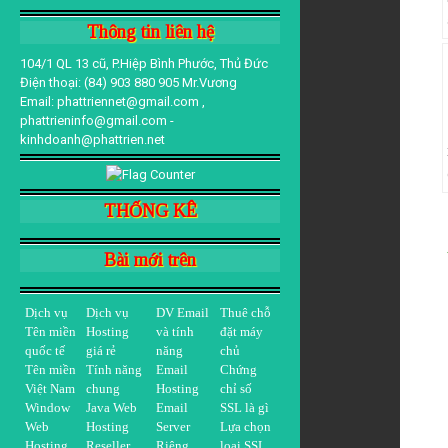
Thông tin liên hệ
104/1 QL 13 cũ, P.Hiệp Bình Phước, Thủ Đức
Điện thoại: (84) 903 880 905 Mr.Vương
Email: phattriennet@gmail.com ,
phattrieninfo@gmail.com -
kinhdoanh@phattrien.net
THỐNG KÊ
Bài mới trên
Dịch vụ
Dịch vụ
DV Email
Thuê chỗ
Tên miền
Hosting
và tính
đặt máy
quốc tế
giá rẻ
năng
chủ
Tên miền
Tính năng
Email
Chứng
Việt Nam
chung
Hosting
chỉ số
Window
Java Web
Email
SSL là gì
Web
Hosting
Server
Lựa chọn
Hosting
Reseller
Riêng
loại SSL