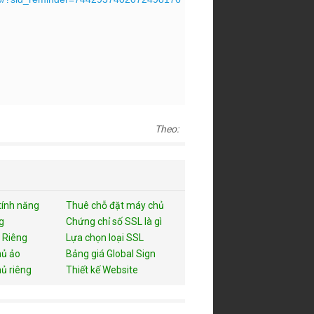
Theo:
tính năng
Thuê chỗ đặt máy chủ
g
Chứng chỉ số SSL là gì
 Riêng
Lựa chọn loại SSL
ủ ảo
Bảng giá Global Sign
ủ riêng
Thiết kế Website