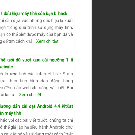
1 dấu hiệu máy tính của bạn bị hack
hỉ cần dựa vào những dấu hiệu lạ xuất
iện trong quá trình sử dụng máy tính,
ạn có thể biết được máy của bạn đã và
ng để tìm cách khắ…
Xem chi tiết
Thế giới đã vượt qua cái ngưỡng 1 tỉ
website
ó là ước tính của Internet Live Stats
dựa theo tính hình dao động hàng
ệc đếm các website sống và chết. Bài
ải lại từ …
Xem chi tiết
Hướng dẫn cài đặt Android 4.4 KitKat
ên máy tính
hác với các bài viết trước, chúng ta chỉ
ó thể giả lập hệ điều hành Android chứ
 cài đặt nó và sử dụng một cách “triệt