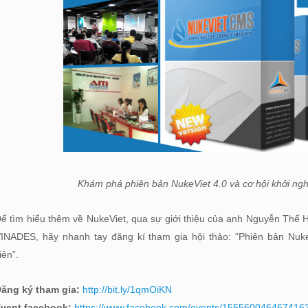
Khám phá phiên bản NukeViet 4.0 và cơ hội khởi ngh
ể tìm hiểu thêm về NukeViet, qua sự giới thiệu của anh Nguyễn Thế 
INADES,
hãy nhanh tay đăng kí tham gia hội thảo: “Phiên bản Nuke
iên”.
ăng ký tham gia:
http://bit.ly/1qmOiKN
vent facebook:
https://www.facebook.com/events/15556004646741