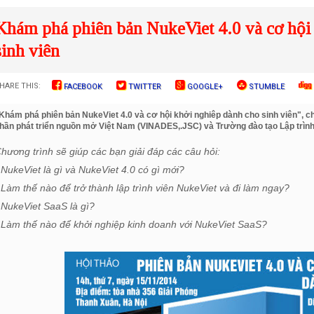
Khám phá phiên bản NukeViet 4.0 và cơ hội
sinh viên
HARE THIS:
FACEBOOK
TWITTER
GOOGLE+
STUMBLE
Khám phá phiên bản NukeViet 4.0 và cơ hội khởi nghiêp dành cho sinh viên", c
hần phát triển nguồn mở Việt Nam (VINADES,.JSC) và Trường đào tạo Lập trình 
hương trình sẽ giúp các bạn giải đáp các câu hỏi:
 NukeViet là gì và NukeViet 4.0 có gì mới?
 Làm thế nào để trở thành lập trình viên NukeViet và đi làm ngay?
 NukeViet SaaS là gì?
 Làm thế nào để khởi nghiệp kinh doanh với NukeViet SaaS?