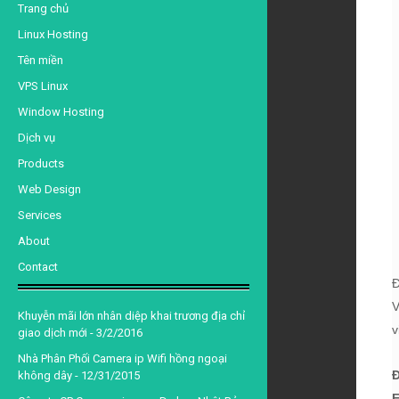
d
Trang chủ
Linux Hosting
Tên miền
VPS Linux
Window Hosting
Dịch vụ
Products
Web Design
Services
About
Contact
Đ
V
Khuyễn mãi lớn nhân diệp khai trương địa chỉ
v
giao dịch mới
- 3/2/2016
Nhà Phân Phối Camera ip Wifi hồng ngoại
Đ
không dây
- 12/31/2015
E