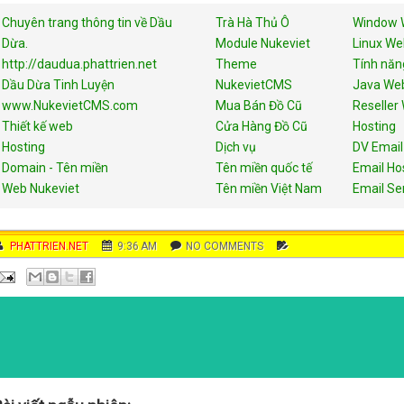
Chuyên trang thông tin về Dầu
Trà Hà Thủ Ô
Window 
Dừa.
Module Nukeviet
Linux We
http://daudua.phattrien.net
Theme
Tính năn
Dầu Dừa Tinh Luyện
NukevietCMS
Java Web
www.NukevietCMS.com
Mua Bán Đồ Cũ
Reseller
Thiết kế web
Cửa Hàng Đồ Cũ
Hosting
Hosting
Dịch vụ
DV Email
Domain - Tên miền
Tên miền quốc tế
Email Ho
Web Nukeviet
Tên miền Việt Nam
Email Se
AUTHOR
PHATTRIEN.NET
DATE
9:36 AM
COMMENTS
NO COMMENTS
C
A
T
E
G
O
R
I
E