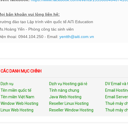
ọi băn khoăn vui lòng liên hệ:
rường đào tạo Lập trình viên quốc tế AiTi Education
s.Hoàng Yến - Phòng công tác sinh viên
iện thoại: 0944.104.250 - Email:
yentth@aiti.com.vn
CÁC DANH MỤC CHÍNH
Dịch vụ
Dịch vụ Hosting giá rẻ
DV Email và 
Tên miền quốc tế
Tính năng chung
Email Hostin
Tên miền Việt Nam
Java Web Hosting
Email Server
Window Web Hosting
Reseller Linux Hosting
Thuê máy ch
Linux Web Hosting
Reseller Window Hosting
Thuê máy ch