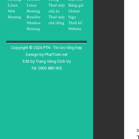
Linux
Linux
Thuê máy
Bảng giá
Web
Hosting
chủ ảo
Global
Hosting
Reseller
Thuê máy
Sign
Window
chủ riêng
Thiết kế
Hosting
Website
Copyright ©
2026
PTN - Tin tức tổng hợp
Design by
PhatTrien.net
Edit by
Trang Vàng Dịch Vụ
Tel: 0903 880 905
S