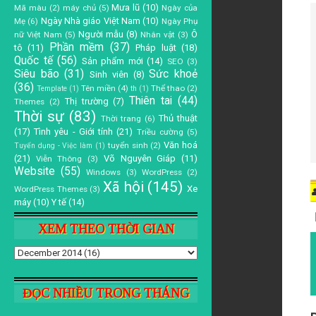
Mưa lũ
(10)
Mã màu
(2)
máy chủ
(5)
Ngày của
Ngày Nhà giáo Việt Nam
(10)
Mẹ
(6)
Ngày Phụ
Người mẫu
(8)
Ô
nữ Việt Nam
(5)
Nhân vật
(3)
Phần mềm
(37)
tô
(11)
Pháp luật
(18)
Quốc tế
(56)
Sản phẩm mới
(14)
SEO
(3)
Siêu bão
(31)
Sức khoẻ
Sinh viên
(8)
(36)
Tên miền
(4)
Thể thao
(2)
Template
(1)
th
(1)
Thiên tai
(44)
Thị trường
(7)
Themes
(2)
Thời sự
(83)
Thủ thuật
Thời trang
(6)
(17)
Tình yêu - Giới tính
(21)
Triều cường
(5)
Văn hoá
tuyển sinh
(2)
Tuyển dụng - Việc làm
(1)
(21)
Võ Nguyên Giáp
(11)
Viễn Thông
(3)
Website
(55)
Windows
(3)
WordPress
(2)
Xã hội
(145)
Xe
WordPress Themes
(3)
máy
(10)
Y tế
(14)
XEM THEO THỜI GIAN
ĐỌC NHIỀU TRONG THÁNG