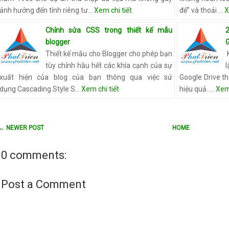
ảnh hưởng đến tính riêng tư…
Xem chi tiết
để” và thoải …
X
Chỉnh sửa CSS trong thiết kế mẫu
2
blogger
G
Thiết kế mẫu cho Blogger cho phép bạn
K
tùy chỉnh hầu hết các khía cạnh của sự
xuất hiện của blog của bạn thông qua việc sử
Google Drive th
dụng Cascading Style S…
Xem chi tiết
hiệu quả. …
Xem 
← NEWER POST
HOME
0 comments:
Post a Comment