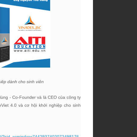
iêp dành cho sinh viên
Hùng -
Co-Founder và là CEO của công ty
Viet 4.0 và cơ hội khởi nghiệp cho sinh
63/?sid_reminder=7442937402072498176