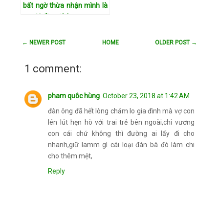
bất ngờ thừa nhận mình là
người đồng tính
Giám đốc điều hành nổi
tiếng của "đại gia công
← NEWER POST
HOME
OLDER POST →
nghệ" Apple, Tim Cook, vừa
bất ngờ thừa nhận mình là
1 comment:
người đồng tính. Lời thừa
nhận này càng trở nên đá…
Xem chi tiết
pham quôc hùng
October 23, 2018 at 1:42 AM
đàn ông đã hết lòng chăm lo gia đình mà vợ con
lén lút hẹn hò với trai trẻ bên ngoài,chi vương
con cái chứ không thì đường ai lấy đi cho
nhanh,giữ lamm gì cái loại đàn bà đó làm chi
cho thêm mệt,
Reply