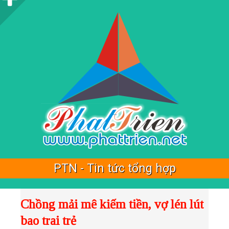
i
d
e
b
a
r
PTN - Tin tức tổng hợp
Chồng mải mê kiếm tiền, vợ lén lút
bao trai trẻ