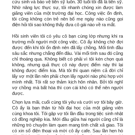
cứu sinh và bảo vệ tiến sỹ luôn. 30 tuổi tôi đã là tiến sỹ.
Nhờ năng lực thực sự, tôi nhanh chóng xin được làm
giảng viên của một trường đại học. Công việc ổn định,
tôi cũng không còn trẻ nên bố mẹ ngày nào cũng gọi
điện hỏi tôi sao không thấy đưa cô gái nào về ra mắt.
Hồi sinh viên tôi có yêu cô bạn cùng lớp nhưng khi ra
trường mỗi người một công việc. Cô ấy không chờ đợi
được đến khi tôi ổn định nên đã lấy chồng. Mối tình đầu
sâu sắc nhưng chẳng đến đâu. Vài mối tình sau đó cũng
chỉ thoáng qua. Không biết có phải vì tôi kén chọn quá
không, nhưng quả thực cô này được điểm này thì lại
không được điểm kia. Mà tôi thì quan niệm cả đời chỉ
lấy vợ một lần nên phải chọn lấy người nào phù hợp với
mình nhất. Tôi rất sợ thảm kịch hôn nhân. Bởi tôi nghĩ
vợ chồng mà bất hòa thì con cái khó có thể nên người
được.
Chọn lựa mãi, cuối cùng tôi yêu và cưới vợ tôi bây giờ.
Cô ấy là bạn thân từ hồi đại học của một giảng viên
cùng khoa tôi. Tôi gặp vợ tôi lần đầu trong tiệc sinh nhật
cô đồng nghiệp kia. Mới đầu giữa hai người cũng chỉ là
những trò chuyện làm quen mang tính chất xã giao. Tôi
có xin số điện thoại và mời cô ấy cafe. Sau lần hẹn hò