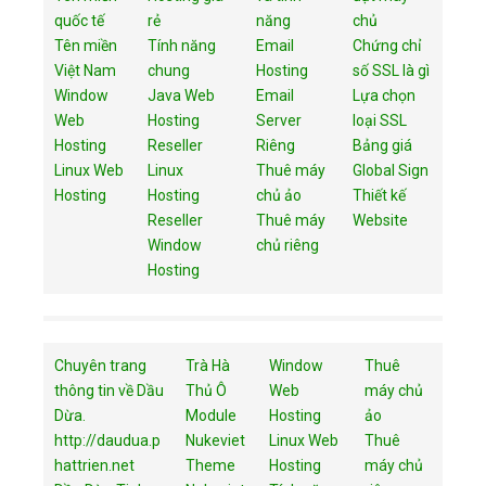
quốc tế
rẻ
năng
chủ
Tên miền
Tính năng
Email
Chứng chỉ
Việt Nam
chung
Hosting
số SSL là gì
Window
Java Web
Email
Lựa chọn
Web
Hosting
Server
loại SSL
Hosting
Reseller
Riêng
Bảng giá
Linux Web
Linux
Thuê máy
Global Sign
Hosting
Hosting
chủ ảo
Thiết kế
Reseller
Thuê máy
Website
Window
chủ riêng
Hosting
Chuyên trang
Trà Hà
Window
Thuê
thông tin về Dầu
Thủ Ô
Web
máy chủ
Dừa.
Module
Hosting
ảo
http://daudua.p
Nukeviet
Linux Web
Thuê
hattrien.net
Theme
Hosting
máy chủ