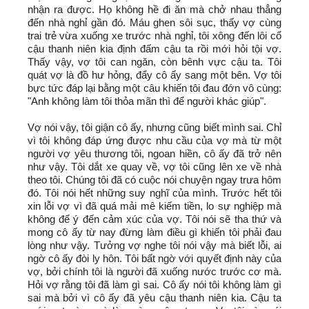
nhận ra được. Họ không hề đi ăn mà chở nhau thẳng
đến nhà nghỉ gần đó. Máu ghen sôi sục, thấy vợ cùng
trai trẻ vừa xuống xe trước nhà nghỉ, tôi xông đến lôi cổ
cậu thanh niên kia định đấm cậu ta rồi mới hỏi tội vợ.
Thấy vậy, vợ tôi can ngăn, còn bênh vực cậu ta. Tôi
quát vợ là đồ hư hỏng, đẩy cô ấy sang một bên. Vợ tôi
bực tức đáp lại bằng một câu khiến tôi đau đớn vô cùng:
"Anh không làm tôi thỏa mãn thì để người khác giúp".
Vợ nói vậy, tôi giận cô ấy, nhưng cũng biết mình sai. Chỉ
vì tôi không đáp ứng được nhu cầu của vợ mà từ một
người vợ yêu thương tôi, ngoan hiền, cô ấy đã trở nên
như vậy. Tôi dắt xe quay về, vợ tôi cũng lên xe về nhà
theo tôi. Chúng tôi đã có cuộc nói chuyện ngay trưa hôm
đó. Tôi nói hết những suy nghĩ của mình. Trước hết tôi
xin lỗi vợ vì đã quá mải mê kiếm tiền, lo sự nghiệp mà
không để ý đến cảm xúc của vợ. Tôi nói sẽ tha thứ và
mong cô ấy từ nay đừng làm điều gì khiến tôi phải đau
lòng như vậy. Tưởng vợ nghe tôi nói vậy mà biết lỗi, ai
ngờ cô ấy đòi ly hôn. Tôi bất ngờ với quyết định này của
vợ, bởi chính tôi là người đã xuống nước trước cơ mà.
Hỏi vợ rằng tôi đã làm gì sai. Cô ấy nói tôi không làm gì
sai mà bởi vì cô ấy đã yêu cậu thanh niên kia. Cậu ta