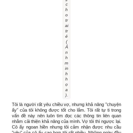
c
h
o
tr
ai
tr
ẻ
(
Ả
n
h
m
in
h
h
ọ
a
).
Tôi là người rất yêu chiều vợ, nhưng khả năng "chuyện
ấy" của tôi không được tốt cho lắm. Tôi rất tự ti trong
vấn đề này nên luôn tìm đọc các thông tin liên quan
nhằm cải thiện khả năng của mình. Vợ tôi thì ngược lại.
Cô ấy ngoan hiền nhưng tôi cảm nhận được nhu cầu
"yêu" của cô ấy cao hơn tôi rất nhiều. Những ngày đầu