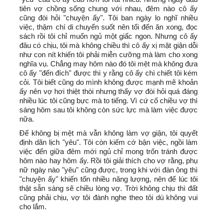
tiên vợ chồng sống chung với nhau, đêm nào cô ấy
cũng đòi hỏi "chuyện ấy". Tôi ban ngày lo nghĩ nhiều
việc, thậm chí di chuyển suốt nên tối đến ăn xong, đọc
sách rồi tôi chỉ muốn ngủ một giấc ngon. Nhưng cô ấy
đâu có chịu, tôi mà không chiều thì cô ấy xị mặt giận dỗi
như con nít khiến tôi phải miễn cưỡng mà làm cho xong
nghĩa vụ. Chẳng may hôm nào đó tôi mệt mà không đưa
cô ấy "đến đích" được thì y rằng cô ấy chì chiết tôi kém
cỏi. Tôi biết cũng do mình không được mạnh mẽ khoản
ấy nên vợ hơi thiệt thòi nhưng thấy vợ đòi hỏi quá đáng
nhiều lúc tôi cũng bực mà to tiếng. Vì cứ cố chiều vợ thì
sáng hôm sau tôi không còn sức lực mà làm việc được
nữa.
Để không bị mệt mà vẫn không làm vợ giận, tôi quyết
định dãn lịch "yêu". Tôi còn kiếm cớ bận việc, ngồi làm
việc đến giữa đêm mới ngủ chỉ mong trốn tránh được
hôm nào hay hôm ấy. Rồi tôi giải thích cho vợ rằng, phụ
nữ ngày nào "yêu" cũng được, trong khi với đàn ông thì
"chuyện ấy" khiến tốn nhiều năng lượng, nên để lúc tôi
thật sẵn sàng sẽ chiều lòng vợ. Trời không chịu thì đất
cũng phải chịu, vợ tôi đành nghe theo tôi dù không vui
cho lắm.