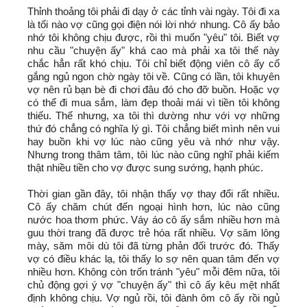
Thỉnh thoảng tôi phải đi dạy ở các tỉnh vài ngày. Tôi đi xa
là tối nào vợ cũng gọi điện nói lời nhớ nhung. Cô ấy bảo
nhớ tôi không chịu được, rồi thì muốn "yêu" tôi. Biết vợ
nhu cầu "chuyện ấy" khá cao mà phải xa tôi thế này
chắc hẳn rất khó chịu. Tôi chỉ biết động viên cô ấy cố
gắng ngủ ngon chờ ngày tôi về. Cũng có lần, tôi khuyên
vợ nên rủ bạn bè đi chơi đâu đó cho đỡ buồn. Hoặc vợ
có thể đi mua sắm, làm đẹp thoải mái vì tiền tôi không
thiếu. Thế nhưng, xa tôi thì dường như với vợ những
thứ đó chẳng có nghĩa lý gì. Tôi chẳng biết mình nên vui
hay buồn khi vợ lúc nào cũng yêu và nhớ như vậy.
Nhưng trong thâm tâm, tôi lúc nào cũng nghĩ phải kiếm
thật nhiều tiền cho vợ được sung sướng, hạnh phúc.
Thời gian gần đây, tôi nhận thấy vợ thay đổi rất nhiều.
Cô ấy chăm chút đến ngoại hình hơn, lúc nào cũng
nước hoa thơm phức. Váy áo cô ấy sắm nhiều hơn mà
guu thời trang đã được trẻ hóa rất nhiều. Vợ săm lông
mày, săm môi dù tôi đã từng phản đối trước đó. Thấy
vợ có điều khác lạ, tôi thấy lo sợ nên quan tâm đến vợ
nhiều hơn. Không còn trốn tránh "yêu" mỗi đêm nữa, tôi
chủ động gợi ý vợ "chuyện ấy" thì cô ấy kêu mệt nhất
định không chịu. Vợ ngủ rồi, tôi đành ôm cô ấy rồi ngủ