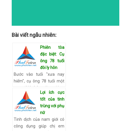
CATEGORIES
Bài viết ngẫu nhiên:
Phiên tòa
đặc biệt: Cụ
ông 78 tuổi
đòi ly hôn
Bước vào tuổi "xưa nay
hiếm", cụ ông 78 tuổi một
mực đòi ly hôn với người vợ
Lợi ích cực
đã gần 60 năm gắn bó.
tốt của tinh
Cuối tháng 4/2015, TAND
trùng với phụ
TP Hà Nội mở phiên tòa
nữ
dân…
Xem chi tiết
Tinh dịch của nam giới có
công dụng giúp chị em