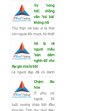
tăng cường sức đề kháng,
Vợ 'nóng
giảm đau và giảm viêm
hổi', chồng
nhiễm âm đạo. Chị em có
vẫn 'trả bài'
biết có bao nhiêu “chú” tinh
không nổi
t…
Xem chi tiết
Thú thật với bác sĩ là thời
còn ngoài đôi mươi, tôi thiết
lập được lịch “sinh hoạt”:
Hé lộ về
sau cữ đầu, khoảng 10
người mẫu
phút sau là xé nháp để làm
'bán dâm
cữ chính. Tôi …
Xem chi tiết
nghìn đô' cho
đại gia vừa bị bắt
Là người đẹp đã có danh
hiệu nên tiêu chí đi khách
Chậm lão
của hotgirl này phải là
hóa
doanh nhân, khách sạn để
Ở phụ nữ
tiếp khách phải thuộc hạng
ngoài 35
sang. Vụ mua bán dâm …
tuổi, xương chậu bắt đầu
Xem chi tiết
lỏng lẻo. Tình dục giúp điều