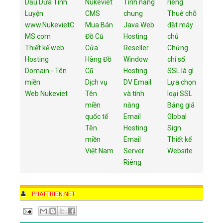
Dầu Dừa Tinh
Nukeviet
Tính năng
riêng
Luyện
CMS
chung
Thuê chỗ
www.NukevietC
Mua Bán
Java Web
đặt máy
MS.com
Đồ Cũ
Hosting
chủ
Thiết kế web
Cửa
Reseller
Chứng
Hosting
Hàng Đồ
Window
chỉ số
Domain - Tên
Cũ
Hosting
SSL là gì
miền
Dịch vụ
DV Email
Lựa chọn
Web Nukeviet
Tên
và tính
loại SSL
miền
năng
Bảng giá
quốc tế
Email
Global
Tên
Hosting
Sign
miền
Email
Thiết kế
Việt Nam
Server
Website
Riêng
AUTHOR
PHATTRIEN.NET
DATE
11:54 AM
COMMENTS
1 COMMENT