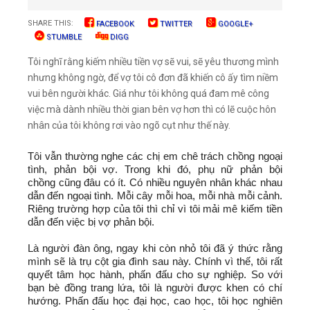
SHARE THIS:
FACEBOOK
TWITTER
GOOGLE+
STUMBLE
DIGG
Tôi nghĩ rằng kiếm nhiều tiền vợ sẽ vui, sẽ yêu thương mình
nhưng không ngờ, để vợ tôi cô đơn đã khiến cô ấy tìm niềm
vui bên người khác. Giá như tôi không quá đam mê công
việc mà dành nhiều thời gian bên vợ hơn thì có lẽ cuộc hôn
nhân của tôi không rơi vào ngõ cụt như thế này.
Tôi vẫn thường nghe các chị em chê trách chồng ngoại
tình, phản bội vợ. Trong khi đó, phụ nữ phản bội
chồng cũng đâu có ít. Có nhiều nguyên nhân khác nhau
dẫn đến ngoại tình. Mỗi cây mỗi hoa, mỗi nhà mỗi cảnh.
Riêng trường hợp của tôi thì chỉ vì tôi mải mê kiếm tiền
dẫn đến việc bị vợ phản bội.
Là người đàn ông, ngay khi còn nhỏ tôi đã ý thức rằng
mình sẽ là trụ cột gia đình sau này. Chính vì thế, tôi rất
quyết tâm học hành, phấn đấu cho sự nghiệp. So với
bạn bè đồng trang lứa, tôi là người được khen có chí
hướng. Phấn đấu học đại học, cao học, tôi học nghiên