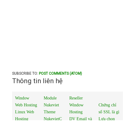
SUBSCRIBE TO:
POST COMMENTS (ATOM)
Thông tin liên hệ
Window
Module
Reseller
Web Hosting
Nukeviet
Window
Chứng chỉ
Linux Web
Theme
Hosting
số SSL là gì
Hosting
NukevietC
DV Email và
Lựa chọn
www.Nukevi
MS
tính năng
loại SSL
etCMS.com
Dịch vụ
Email
Bảng giá