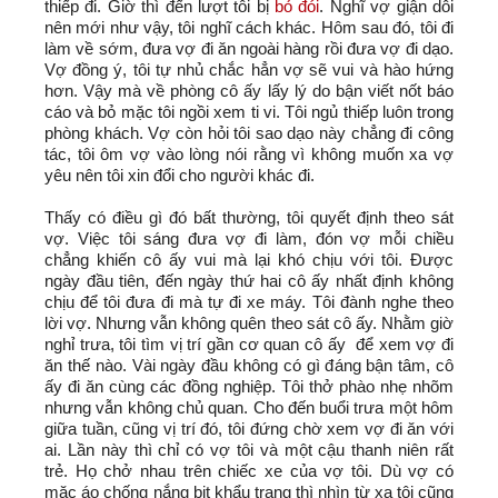
thiếp đi. Giờ thì đến lượt tôi bị
bỏ đói
. Nghĩ vợ giận dỗi
nên mới như vậy, tôi nghĩ cách khác. Hôm sau đó, tôi đi
làm về sớm, đưa vợ đi ăn ngoài hàng rồi đưa vợ đi dạo.
Vợ đồng ý, tôi tự nhủ chắc hẳn vợ sẽ vui và hào hứng
hơn. Vậy mà về phòng cô ấy lấy lý do bận viết nốt báo
cáo và bỏ mặc tôi ngồi xem ti vi. Tôi ngủ thiếp luôn trong
phòng khách. Vợ còn hỏi tôi sao dạo này chẳng đi công
tác, tôi ôm vợ vào lòng nói rằng vì không muốn xa vợ
yêu nên tôi xin đổi cho người khác đi.
Thấy có điều gì đó bất thường, tôi quyết định theo sát
vợ. Việc tôi sáng đưa vợ đi làm, đón vợ mỗi chiều
chẳng khiến cô ấy vui mà lại khó chịu với tôi. Được
ngày đầu tiên, đến ngày thứ hai cô ấy nhất định không
chịu để tôi đưa đi mà tự đi xe máy. Tôi đành nghe theo
lời vợ. Nhưng vẫn không quên theo sát cô ấy. Nhằm giờ
nghỉ trưa, tôi tìm vị trí gần cơ quan cô ấy để xem vợ đi
ăn thế nào. Vài ngày đầu không có gì đáng bận tâm, cô
ấy đi ăn cùng các đồng nghiệp. Tôi thở phào nhẹ nhõm
nhưng vẫn không chủ quan. Cho đến buổi trưa một hôm
giữa tuần, cũng vị trí đó, tôi đứng chờ xem vợ đi ăn với
ai. Lần này thì chỉ có vợ tôi và một cậu thanh niên rất
trẻ. Họ chở nhau trên chiếc xe của vợ tôi. Dù vợ có
mặc áo chống nắng bịt khẩu trang thì nhìn từ xa tôi cũng