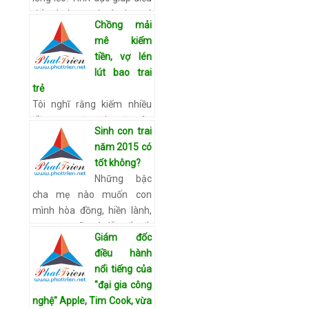
tiết cholesterol và duy trì
Chồng mải
mật độ xương, giảm chứng
mê kiếm
loãng xương. Ngăn ngừa …
tiền, vợ lén
Xem chi tiết
lút bao trai
trẻ
Tôi nghĩ rằng kiếm nhiều
tiền vợ sẽ vui, sẽ yêu
Sinh con trai
thương mình nhưng không
năm 2015 có
ngờ, để vợ tôi cô đơn đã
tốt không?
khiến cô ấy tìm niềm vui
Những bậc
bên người khác. Giá như tôi
cha mẹ nào muốn con
…
Xem chi tiết
mình hòa đồng, hiền lành,
ngoan ngoãn và dễ mến rất
Giám đốc
có thể sẽ thích sinh một bé
điều hành
trai tuổi Mùi. Nếu vậy, bạn
nổi tiếng của
nên lên kế h…
Xem chi tiết
"đại gia công
nghệ" Apple, Tim Cook, vừa