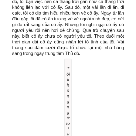
đó, tôi bận việc nên cả tháng trời gần như cả tháng trời
không liên lạc với cô ấy. Sau đó, một vài lần đi ăn, đi
cafe, tôi có dịp tìm hiểu nhiều hơn về cô ấy. Ngay từ lần
đầu gặp tôi đã có ấn tượng về vẻ ngoài xinh đẹp, có nét
gì đó rất sang của cô ấy. Nhưng tôi nghi ngại cô ấy có
người yêu rồi nên hơi dè chừng. Qua trò chuyện sau
này, biết cô ấy chưa có người yêu tôi. Theo đuổi một
thời gian dài cô ấy cũng nhận lời tỏ tình của tôi. Vài
tháng sau đám cưới được tổ chức tại một nhà hàng
sang trọng ngay trung tâm Thủ đô.
T
ôi
k
h
ô
n
g
n
g
ờ
tô
i
v