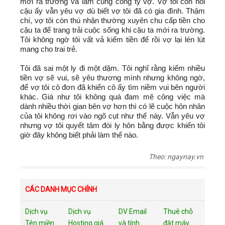
mới ra trường và làm cùng công ty vợ. Vợ tôi còn nói
cậu ấy vẫn yêu vợ dù biết vợ tôi đã có gia đình. Thậm
chí, vợ tôi còn thú nhận thường xuyên chu cấp tiền cho
cậu ta để trang trải cuộc sống khi cậu ta mới ra trường.
Tôi không ngờ tôi vất vả kiếm tiền để rồi vợ lại lén lút
mang cho trai trẻ.
Tôi đã sai một ly đi một dặm. Tôi nghĩ rằng kiếm nhiều
tiền vợ sẽ vui, sẽ yêu thương mình nhưng không ngờ,
để vợ tôi cô đơn đã khiến cô ấy tìm niềm vui bên người
khác. Giá như tôi không quá đam mê công việc mà
dành nhiều thời gian bên vợ hơn thì có lẽ cuộc hôn nhân
của tôi không rơi vào ngõ cụt như thế này. Vẫn yêu vợ
nhưng vợ tôi quyết tâm đòi ly hôn bằng được khiến tôi
giờ đây không biết phải làm thế nào.
Theo: ngaynay.vn
CÁC DANH MỤC CHÍNH
Dịch vụ
Dịch vụ
DV Email
Thuê chỗ
Tên miền
Hosting giá
và tính
đặt máy