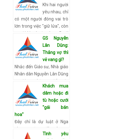
Khi hai người
yêu nhau, chỉ
có một người đóng vai trò
lớn trong việc "giữ lửa", còn
người kia thuận theo. Dưới
GS Nguyễn
đây là một vài sự thật về
Lân Dũng:
chuyện hẹn …
Xem chi tiết
Thắng vợ thì
vẻ vang gì?
Nhắc đến Giáo sư, Nhà giáo
Nhân dân Nguyễn Lân Dũng
người ta nghĩ ngay đến một
Khách mua
con người tài năng, đức độ,
dâm hoặc đi
một lối sống dung dị và
tù hoặc cưới
một gia đình hạnh p…
Xem
"gái bán
chi tiết
hoa"
Đây chỉ là dự luật ở Nga
nhưng cũng đã gây ra
Tình yêu
nhiều tranh cãi. Khách mua