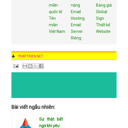
miền
năng
Bảng giá
quốc tế
Email
Global
Tên
Hosting
Sign
miền
Email
Thiết kế
Việt Nam
Server
Website
Riêng
AUTHOR
PHATTRIEN.NET
DATE
9:00 AM
COMMENTS
NO COMMENTS
CATEGORIES
Bài viết ngẫu nhiên:
Sự thật bất
ngờ khi yêu