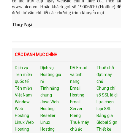
có thể truy cập ngay website chính thức của Pico tại
www.pico.vn. Hoặc khách gọi số 19006619 (Hotline) để
được tư vấn chi tiết các chương trình khuyến mại.
Thúy Ngà
CÁC DANH MỤC CHÍNH
Dịch vụ
Dịch vụ
DV Email
Thuê chỗ
Tên miền
Hosting giá
và tính
đặt máy
quốc tế
rẻ
năng
chủ
Tên miền
Tính năng
Email
Chứng chỉ
Việt Nam
chung
Hosting
số SSL là gì
Window
Java Web
Email
Lựa chọn
Web
Hosting
Server
loại SSL
Hosting
Reseller
Riêng
Bảng giá
Linux Web
Linux
Thuê máy
Global Sign
Hosting
Hosting
chủ ảo
Thiết kế