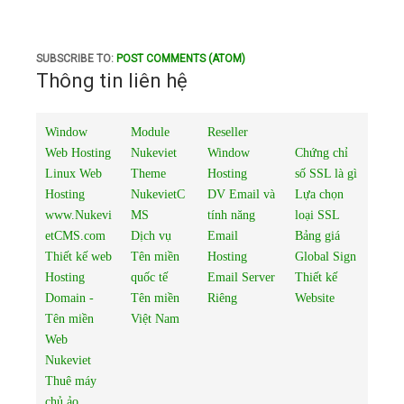
SUBSCRIBE TO:
POST COMMENTS (ATOM)
Thông tin liên hệ
Window
Module
Reseller
Web Hosting
Nukeviet
Window
Chứng chỉ
Linux Web
Theme
Hosting
số SSL là gì
Hosting
NukevietC
DV Email và
Lựa chọn
www.Nukevi
MS
tính năng
loại SSL
etCMS.com
Dịch vụ
Email
Bảng giá
Thiết kế web
Tên miền
Hosting
Global Sign
Hosting
quốc tế
Email Server
Thiết kế
Domain -
Tên miền
Riêng
Website
Tên miền
Việt Nam
Web
Nukeviet
Thuê máy
chủ ảo