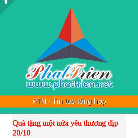
i
d
e
b
a
r
PTN - Tin tức tổng hợp
Quà tặng một nửa yêu thương dịp
20/10