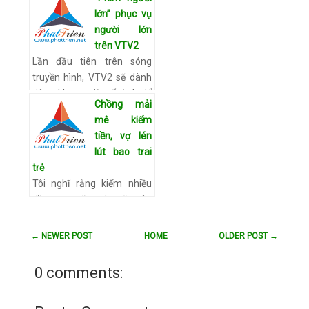
sau cữ đầu, khoảng 10
lớn” phục vụ
phút sau là xé nháp để làm
người lớn
cữ chính. Tôi …
Xem chi tiết
trên VTV2
Lần đầu tiên trên sóng
truyền hình, VTV2 sẽ dành
riêng khung giờ cố định để
Chồng mải
phát các bộ phim dành
mê kiếm
riêng cho người lớn phục vụ
tiền, vợ lén
khán giả trên 18 tuổ…
Xem
lút bao trai
chi tiết
trẻ
Tôi nghĩ rằng kiếm nhiều
tiền vợ sẽ vui, sẽ yêu
thương mình nhưng không
ngờ, để vợ tôi cô đơn đã
← NEWER POST
HOME
OLDER POST →
khiến cô ấy tìm niềm vui
bên người khác. Giá như tôi
0 comments:
…
Xem chi tiết