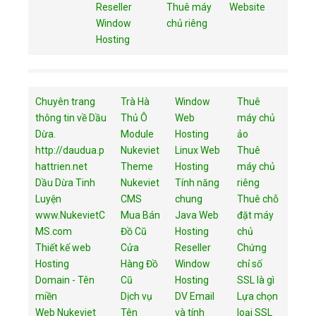
Reseller
Thuê máy
Website
Window
chủ riêng
Hosting
Chuyên trang
Trà Hà
Window
Thuê
thông tin về Dầu
Thủ Ô
Web
máy chủ
Dừa.
Module
Hosting
ảo
http://daudua.p
Nukeviet
Linux Web
Thuê
hattrien.net
Theme
Hosting
máy chủ
Dầu Dừa Tinh
Nukeviet
Tính năng
riêng
Luyện
CMS
chung
Thuê chỗ
www.NukevietC
Mua Bán
Java Web
đặt máy
MS.com
Đồ Cũ
Hosting
chủ
Thiết kế web
Cửa
Reseller
Chứng
Hosting
Hàng Đồ
Window
chỉ số
Domain - Tên
Cũ
Hosting
SSL là gì
miền
Dịch vụ
DV Email
Lựa chọn
Web Nukeviet
Tên
và tính
loại SSL