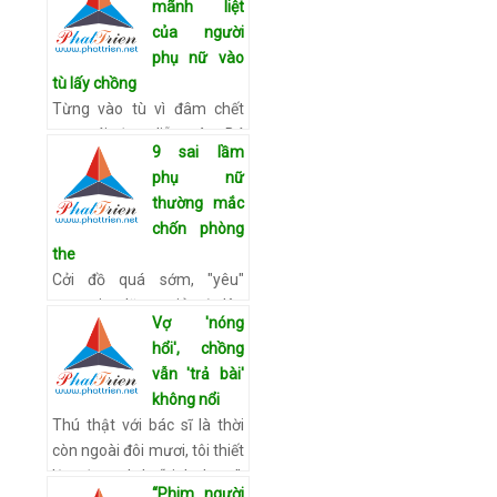
mãnh liệt
dâm phải cưới "gái bán
của người
hoa" hoặc ngồi tù Một nghị
phụ nữ vào
sĩ tại thành phố lớn thứ…
tù lấy chồng
Xem chi tiết
Từng vào tù vì đâm chết
con gái đạo diễn Đào Bá
9 sai lầm
Sơn, Hà Tân không ngờ có
phụ nữ
người con gái khác sẵn
thường mắc
sàng cưới mình trong tù,
chốn phòng
sinh con và chờ anh về. Đ…
the
Xem chi tiết
Cởi đồ quá sớm, "yêu"
trong im lặng, giả vờ lên
Vợ 'nóng
đỉnh...là những sai lầm phụ
hổi', chồng
nữ thường mắc trong
vẫn 'trả bài'
phòng ngủ. 1. Cởi đồ quá
không nổi
sớm Việc giữ lại đồ trên n…
Thú thật với bác sĩ là thời
Xem chi tiết
còn ngoài đôi mươi, tôi thiết
lập được lịch “sinh hoạt”:
“Phim người