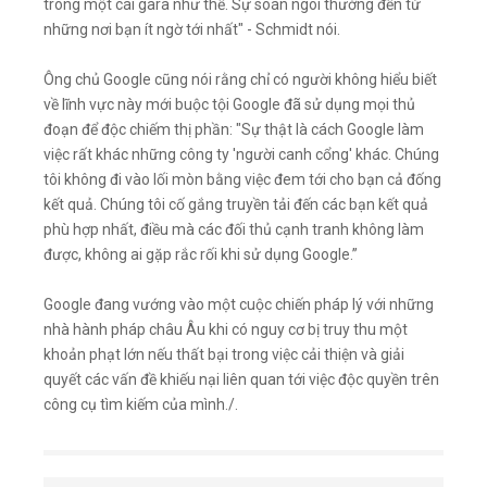
trong một cái gara như thế. Sự soán ngôi thường đến từ
những nơi bạn ít ngờ tới nhất" - Schmidt nói.
Ông chủ Google cũng nói rằng chỉ có người không hiểu biết
về lĩnh vực này mới buộc tội Google đã sử dụng mọi thủ
đoạn để độc chiếm thị phần: "Sự thật là cách Google làm
việc rất khác những công ty 'người canh cổng' khác. Chúng
tôi không đi vào lối mòn bằng việc đem tới cho bạn cả đống
kết quả. Chúng tôi cố gắng truyền tải đến các bạn kết quả
phù hợp nhất, điều mà các đối thủ cạnh tranh không làm
được, không ai gặp rắc rối khi sử dụng Google.”
Google đang vướng vào một cuộc chiến pháp lý với những
nhà hành pháp châu Âu khi có nguy cơ bị truy thu một
khoản phạt lớn nếu thất bại trong việc cải thiện và giải
quyết các vấn đề khiếu nại liên quan tới việc độc quyền trên
công cụ tìm kiếm của mình./.