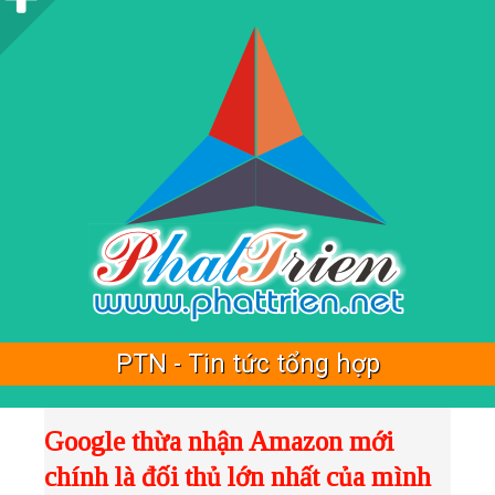
i
d
e
b
a
r
PTN - Tin tức tổng hợp
Google thừa nhận Amazon mới
chính là đối thủ lớn nhất của mình