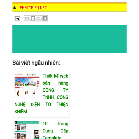
AUTHOR
PHATTRIEN.NET
DATE
8:51 AM
COMMENTS
NO COMMENTS
CATEGORIES
Bài viết ngẫu nhiên:
Thiết kế web
bán hàng
CÔNG TY
TNHH CÔNG
NGHỆ ĐIỆN TỬ THIỆN
KHIÊM
Thiết kế web bán hàng
10 Trang
CÔNG TY TNHH CÔNG
Cung Cấp
NGHỆ ĐIỆN TỬ THIỆN
Template,