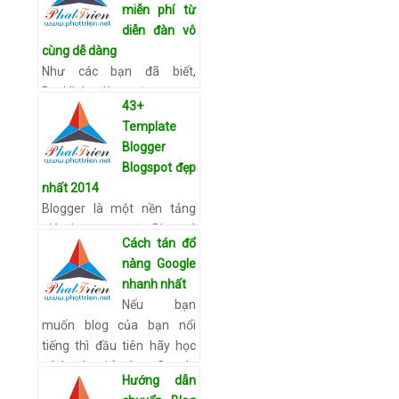
miễn phí từ
bảo mật cho bạn. …
Xem
diễn đàn vô
chi tiết
cùng dễ dàng
Như các bạn đã biết,
Backlink là một trong
43+
những yêu tố quan trọng
Template
khi làm SEO Offpage.
Blogger
Trong bài viết, Cách tán đổ
Blogspot đẹp
nàng Google nhanh nhất
nhất 2014
mình cũng đ…
Xem chi tiết
Blogger là một nền tảng
giúp bạn tạo một Blog cá
Cách tán đổ
nhân đơn giản, dễ dàng.
nàng Google
Chính vì vậy tùy vào nội
nhanh nhất
dung của Blog, mắt thẩm
Nếu bạn
mỹ mà mỗi người chọn cho
muốn blog của bạn nổi
…
Xem chi tiết
tiếng thì đầu tiên hãy học
cách tán đổ nàng Google
Hướng dẫn
Cách tán đổ nàng Google