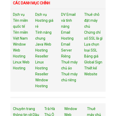
CÁC DANH MỤC CHÍNH
Dịch vụ
Dịch vụ
DV Email
Thuê chỗ
Tên miền
Hosting giá
và tính
đặt máy
quốc tế
rẻ
năng
chủ
Tên miền
Tính năng
Email
Chứng chỉ
Việt Nam
chung
Hosting
số SSL là gì
Window
Java Web
Email
Lựa chọn
Web
Hosting
Server
loại SSL
Hosting
Reseller
Riêng
Bảng giá
Linux Web
Linux
Thuê máy
Global Sign
Hosting
Hosting
chủ ảo
Thiết kế
Reseller
Thuê máy
Website
Window
chủ riêng
Hosting
Chuyên trang
Trà Hà
Window
Thuê
thông tin về Dầu
Thủ Ô
Web
máy chủ