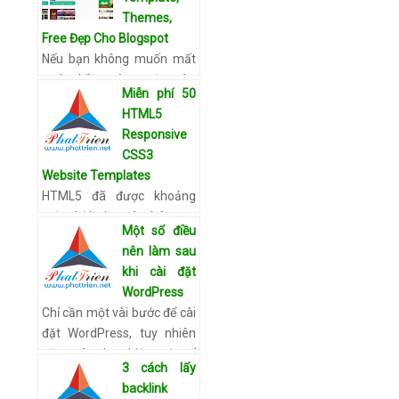
KHIÊM Kính thưa quý
Themes,
khách, Công ty PCCC THIỆN
Free Đẹp Cho Blogspot
KHIÊM hiện là đơn vị cung …
Nếu bạn không muốn mất
Xem chi tiết
quá nhiều công sức vào
Miễn phí 50
việc thiết kế blog của mình
HTML5
thì việc tham khảo 10 trang
Responsive
template free này sẽ rất
CSS3
hiệu quả đó. Nên nhớ, h…
Website Templates
Xem chi tiết
HTML5 đã được khoảng
một thời gian và chúng ta
Một số điều
có thể xem tất cả các nhà
nên làm sau
phát triển đã bắt đầu chia
khi cài đặt
sẻ tài nguyên miễn phí
WordPress
trong HTML5, CSS3. Các
Chỉ cần một vài bước để cài
mẫ…
Xem chi tiết
đặt WordPress, tuy nhiên
cũng nên thực hiện một số
3 cách lấy
tùy chỉnh để trang web tối
backlink
ưu hơn cũng như tăng tính