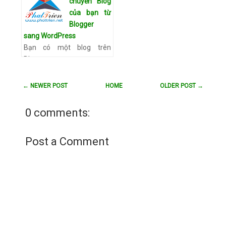
chuyển Blog
nhanh nhất Để bắt đầu bài
của bạn từ
viết SEO này, hãy…
Xem chi
Blogger
tiết
sang WordPress
Bạn có một blog trên
Blogger
(abc.blogspot.com) và bây
giờ, bạn muốn chuyển nó
← NEWER POST
HOME
OLDER POST →
sang WordPress (self-
hosted) với tên miền và
0 comments:
server riêng như abc.com.
…
Xem chi tiết
Post a Comment