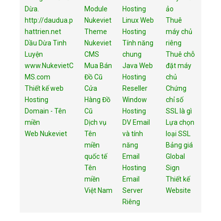
Dừa.
Module
Hosting
ảo
http://daudua.p
Nukeviet
Linux Web
Thuê
hattrien.net
Theme
Hosting
máy chủ
Dầu Dừa Tinh
Nukeviet
Tính năng
riêng
Luyện
CMS
chung
Thuê chỗ
www.NukevietC
Mua Bán
Java Web
đặt máy
MS.com
Đồ Cũ
Hosting
chủ
Thiết kế web
Cửa
Reseller
Chứng
Hosting
Hàng Đồ
Window
chỉ số
Domain - Tên
Cũ
Hosting
SSL là gì
miền
Dịch vụ
DV Email
Lựa chọn
Web Nukeviet
Tên
và tính
loại SSL
miền
năng
Bảng giá
quốc tế
Email
Global
Tên
Hosting
Sign
miền
Email
Thiết kế
Việt Nam
Server
Website
Riêng