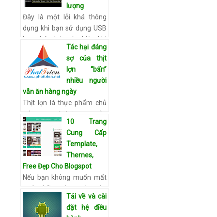
lượng
tiết
Đây là một lỗi khá thông
dụng khi bạn sử dụng USB
hay thẻ nhớ. Đặc biệt, khi
Tác hại đáng
bạn không thể sửa lỗi bằng
sợ của thịt
Format ổ USB theo cách
lợn “bẩn”
thông thường, hãy thử…
nhiều người
Xem chi tiết
vẫn ăn hàng ngày
Thịt lợn là thực phẩm chủ
yếu trong các bữa cơm của
10 Trang
gia đình. Tuy nhiên, hiện
Cung Cấp
nay "thịt lợn bẩn" đang
Template,
được bày bán tràn lan,
Themes,
người tiêu dùng không có…
Free Đẹp Cho Blogspot
Xem chi tiết
Nếu bạn không muốn mất
quá nhiều công sức vào
Tải về và cài
việc thiết kế blog của mình
đặt hệ điều
thì việc tham khảo 10 trang