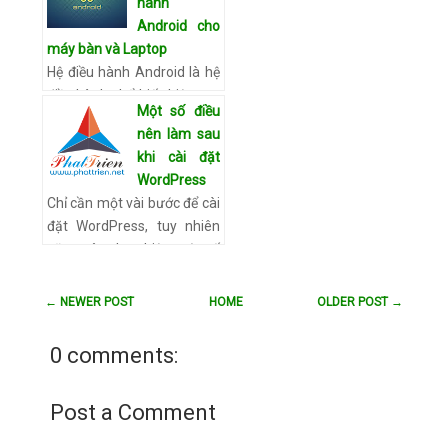
hành
template free này sẽ rất
Android cho
hiệu quả đó. Nên nhớ, h…
máy bàn và Laptop
Xem chi tiết
Hệ điều hành Android là hệ
điều hành phổ biến hiện nay
Một số điều
dành cho các điện thoại
nên làm sau
cảm ứng, máy tính
khi cài đặt
bảng,các bạn có muốn trải
WordPress
nghiệm hệ điều hành này
Chỉ cần một vài bước để cài
trê…
Xem chi tiết
đặt WordPress, tuy nhiên
cũng nên thực hiện một số
tùy chỉnh để trang web tối
ưu hơn cũng như tăng tính
← NEWER POST
HOME
OLDER POST →
bảo mật cho bạn. …
Xem
chi tiết
0 comments:
Post a Comment