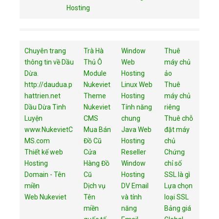
Hosting
Chuyên trang
Trà Hà
Window
Thuê
thông tin về Dầu
Thủ Ô
Web
máy chủ
Dừa.
Module
Hosting
ảo
http://daudua.p
Nukeviet
Linux Web
Thuê
hattrien.net
Theme
Hosting
máy chủ
Dầu Dừa Tinh
Nukeviet
Tính năng
riêng
Luyện
CMS
chung
Thuê chỗ
www.NukevietC
Mua Bán
Java Web
đặt máy
MS.com
Đồ Cũ
Hosting
chủ
Thiết kế web
Cửa
Reseller
Chứng
Hosting
Hàng Đồ
Window
chỉ số
Domain - Tên
Cũ
Hosting
SSL là gì
miền
Dịch vụ
DV Email
Lựa chọn
Web Nukeviet
Tên
và tính
loại SSL
miền
năng
Bảng giá