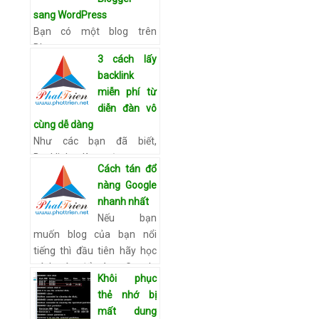
sang WordPress
Bạn có một blog trên
Blogger
3 cách lấy
(abc.blogspot.com) và bây
backlink
giờ, bạn muốn chuyển nó
miễn phí từ
sang WordPress (self-
diễn đàn vô
hosted) với tên miền và
cùng dễ dàng
server riêng như abc.com.
Như các bạn đã biết,
…
Xem chi tiết
Backlink là một trong
Cách tán đổ
những yêu tố quan trọng
nàng Google
khi làm SEO Offpage.
nhanh nhất
Trong bài viết, Cách tán đổ
Nếu bạn
nàng Google nhanh nhất
muốn blog của bạn nổi
mình cũng đ…
Xem chi tiết
tiếng thì đầu tiên hãy học
cách tán đổ nàng Google
Khôi phục
Cách tán đổ nàng Google
thẻ nhớ bị
nhanh nhất Để bắt đầu bài
mất dung
viết SEO này, hãy…
Xem chi