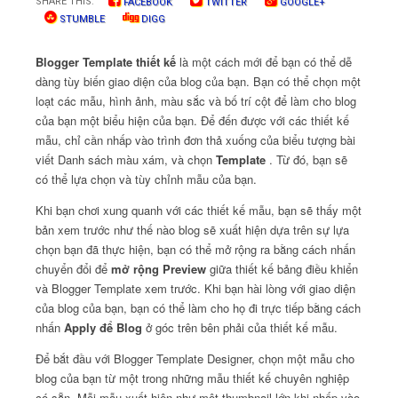
SHARE THIS:
FACEBOOK
TWITTER
GOOGLE+
STUMBLE
DIGG
Blogger Template thiết kế
là một cách mới để bạn có thể dễ
dàng tùy biến giao diện của blog của bạn.
Bạn có thể chọn một
loạt các mẫu, hình ảnh, màu sắc và bố trí cột để làm cho blog
của bạn một biểu hiện của bạn.
Để đến được với các thiết kế
mẫu, chỉ cần nhấp vào trình đơn thả xuống của biểu tượng bài
viết Danh sách màu xám, và chọn
Template
.
Từ đó, bạn sẽ
có thể lựa chọn và tùy chỉnh mẫu của bạn.
Khi bạn chơi xung quanh với các thiết kế mẫu, bạn sẽ thấy một
bản xem trước như thế nào blog sẽ xuất hiện dựa trên sự lựa
chọn bạn đã thực hiện, bạn có thể mở rộng ra bằng cách nhấn
chuyển đổi để
mở rộng Preview
giữa thiết kế bảng điều khiển
và Blogger Template xem trước.
Khi bạn hài lòng với giao diện
của blog của bạn, bạn có thể làm cho họ đi trực tiếp bằng cách
nhấn
Apply để Blog
ở góc trên bên phải của thiết kế mẫu.
Để bắt đầu với Blogger Template Designer, chọn một mẫu cho
blog của bạn từ một trong những mẫu thiết kế chuyên nghiệp
có sẵn.
Mỗi mẫu xuất hiện như một thumbnail lớn khi nhấp vào