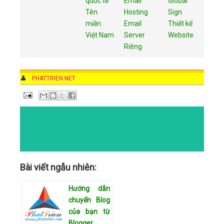
quốc tế
Email
Global
Tên
Hosting
Sign
miền
Email
Thiết kế
Việt Nam
Server
Website
Riêng
AUTHOR
PHATTRIEN.NET
DATE
11:58 AM
COMMENTS
NO COMMENTS
CATEGORIES
Bài viết ngẫu nhiên:
Hướng dẫn
chuyển Blog
của bạn từ
Blogger