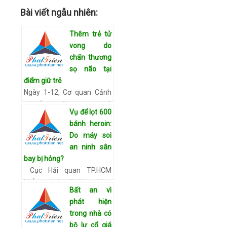
Bài viết ngẫu nhiên:
Thêm trẻ tử
vong do
chấn thương
sọ não tại
điểm giữ trẻ
Ngày 1-12, Cơ quan Cảnh
sát điều tra Công an quận 8
Vụ để lọt 600
(TP.HCM) cho biết đã lập hồ
bánh heroin:
sơ ban đầu để điều tra, làm
Do máy soi
rõ việc bé N.D.L. (13 tháng
an ninh sân
tuổi, ngụ Q.8)…
Xem chi tiết
bay bị hỏng?
Cục Hải quan TP.HCM
khẳng định đã làm đúng
Bất an vì
quy trình, việc để lọt 600
phát hiện
bánh heroin là do máy soi
trong nhà có
an ninh sân bay bị hỏng và
bộ lư cổ giá