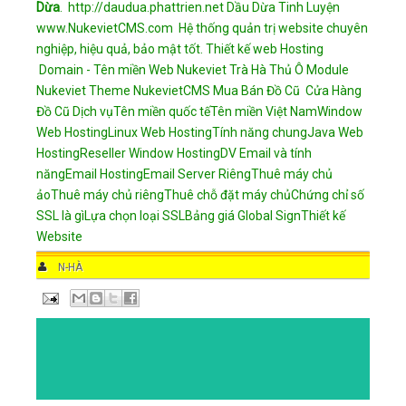
Dừa
.
http://daudua.phattrien.net
Dầu Dừa Tinh Luyện
www.NukevietCMS.com Hệ thống quản trị website chuyên
nghiệp, hiệu quả, bảo mật tốt.
Thiết kế web
Hosting
Domain - Tên miền
Web Nukeviet
Trà Hà Thủ Ô
Module
Nukeviet
Theme NukevietCMS
Mua Bán Đồ Cũ
Cửa Hàng
Đồ Cũ
Dịch vụ
Tên miền quốc tế
Tên miền Việt Nam
Window
Web Hosting
Linux Web Hosting
Tính năng chung
Java Web
Hosting
Reseller Window Hosting
DV Email và tính
năng
Email Hosting
Email Server Riêng
Thuê máy chủ
ảo
Thuê máy chủ riêng
Thuê chỗ đặt máy chủ
Chứng chỉ số
SSL là gì
Lựa chọn loại SSL
Bảng giá Global Sign
Thiết kế
Website
AUTHOR
N-HÀ
DATE
8:40 AM
COMMENTS
NO COMMENTS
CATEGORIES