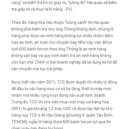
vàng” sẽ kiểm tra hồ sơ giấy tờ, “luồng đỏ” Hải quan sẽ kiểm
tra giấy tờ và thực tế lô hàng - PV).
Theo đó, hàng hóa nếu thuộc “luồng xanh” thì Hải quan
không phải kiểm tra như ông Thông khẳng định, nhưng lô
hàng phải được an ninh hàng không soi chiếu nhằm đảm
bảo an ninh, an toàn cho chuyến bay. Như vậy, việc để lọt
lưới 600 bánh heroin theo ông Thông là an ninh hàng
không sân bay và quy trình kiểm tra an ninh hàng không
còn hạn chế. Chính vì thế doanh nghiệp đã lợi dụng kẽ hở để
vận chuyển ma túy trái phép.
Được biết vào năm 2011, TCS được duyệt chi nhiều tỷ đồng
để đầu tư các hạng mục cơ sở hạ tầng, thiết bị máy móc…
nhằm mở nhiều rộng hoạt động sản xuất kinh doanh.
Trong đó, TCS chi cho việc mua một máy soi hàng hóa
(XR1) trị giá khoảng 1,2 triệu USD và được lắp đặt tại kho
hàng của TCS ở 46 Hậu Giang (phường 4, quận Tân Bình,
TP.HCM), ngày lô hàng chứa 600 bánh heroin lọt qua thì
chiếc máy này đang hư hỏng.