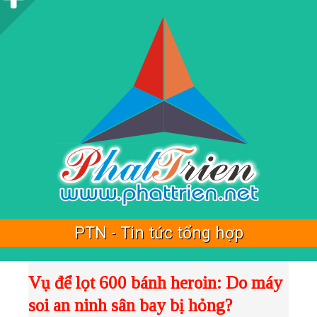
i
d
e
b
a
r
PTN - Tin tức tổng hợp
Vụ để lọt 600 bánh heroin: Do máy
soi an ninh sân bay bị hỏng?