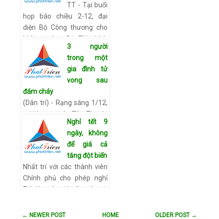
TT - Tại buổi
họp báo chiều 2-12, đại
diện Bộ Công thương cho
biết sẽ cùng Bộ Tài chính
3 người
lập đoàn kiểm tra doanh
trong một
nghiệp kinh doanh gas để
gia đình tử
xem xét yếu…
Xem chi tiết
vong sau
đám cháy
(Dân trí) - Rạng sáng 1/12,
tại khu vực ấp Tân Thạnh,
Nghỉ tết 9
thị trấn Long Bình, huyện
ngày, không
An Phú, (tỉnh An Giang) đã
để giá cả
xảy ra vụ hỏa hoạn nghiệm
tăng đột biến
trọng làm ba ngườ…
Xem
Nhất trí với các thành viên
chi tiết
Chính phủ cho phép nghỉ
Tết Nguyên đán 9 ngày, từ
28.1 đến hết 5.2.2014 (từ
28 tháng chạp đến hết
← NEWER POST
HOME
OLDER POST →