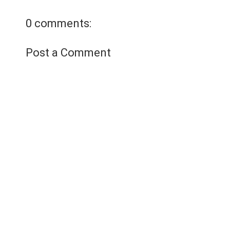
mùng 6 tháng giêng), Th…
Xem chi tiết
0 comments:
Post a Comment