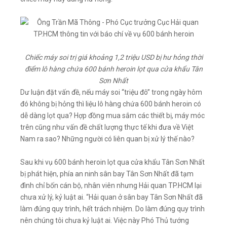
Chiếc máy soi trị giá khoảng 1,2 triệu USD bị hư hỏng thời
điểm lô hàng chứa 600 bánh heroin lọt qua cửa khẩu Tân
Sơn Nhất
Dư luận đặt vấn đề, nếu máy soi “triệu đô” trong ngày hôm
đó không bị hỏng thì liệu lô hàng chứa 600 bánh heroin có
dễ dàng lọt qua? Hợp đồng mua sắm các thiết bị, máy móc
trên cũng như vấn đề chất lượng thực tế khi đưa về Việt
Nam ra sao? Những người có liên quan bị xử lý thế nào?
Sau khi vụ 600 bánh heroin lọt qua cửa khẩu Tân Sơn Nhất
bị phát hiện, phía an ninh sân bay Tân Sơn Nhất đã tạm
đình chỉ bốn cán bộ, nhân viên nhưng Hải quan TP.HCM lại
chưa xử lý, kỷ luật ai. “Hải quan ở sân bay Tân Sơn Nhất đã
làm đúng quy trình, hết trách nhiệm. Do làm đúng quy trình
nên chúng tôi chưa kỷ luật ai. Việc này Phó Thủ tướng