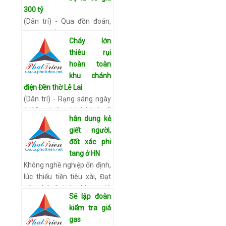
quy trình kiểm tra an…
Xem
300 tỷ
chi tiết
(Dân trí) - Qua đồn đoán,
được biết gia đình ông
Cháy lớn
Thức có bộ lư đồng cổ đổi
thiêu rụi
màu quý hiếm, nhiều người
hoàn toàn
đã tìm đến hỏi mua, trả giá
khu chánh
tới 300 tỷ đồng. Ông …
Xem
điện Đền thờ Lê Lai
chi tiết
(Dân trí) - Rạng sáng ngày
1/12, tại Đền thờ Lê Lai, xã
hân dung kẻ
Kiên Thọ, huyện Ngọc Lặc
giết người,
đã xảy ra một vụ cháy lớn.
đốt xác phi
Đám cháy lan nhanh đã
tang ở HN
thiêu rụi toàn bộ k…
Xem
Không nghề nghiệp ổn định,
chi tiết
lúc thiếu tiền tiêu xài, Đạt
nảy sinh ý định giết người,
Sẽ lập đoàn
cướp tài sản rồi đốt xác phi
kiểm tra giá
tang. Nảy sinh ý định sát
gas
nhân Nhà …
Xem chi tiết