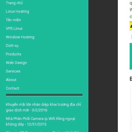
d
Trang chủ
q
W
Linux Hosting
c
Tên miền
VPS Linux
Window Hosting
Dịch vụ
Products
Web Design
Services
B
About
Contact
Khuyễn mãi lớn nhân diệp khai trương địa chỉ
giao dịch mới
- 3/2/2016
Nhà Phân Phối Camera ip Wifi hồng ngoại
không dây
- 12/31/2015