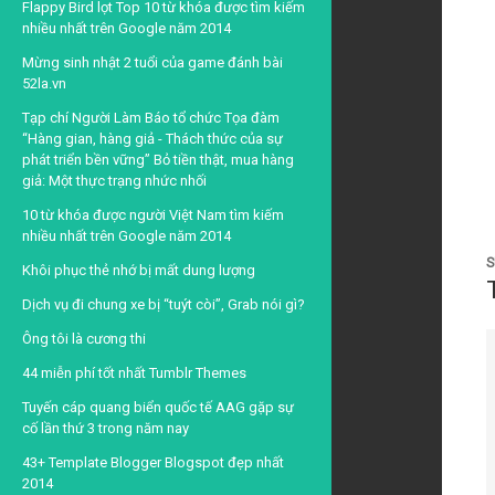
Flappy Bird lọt Top 10 từ khóa được tìm kiếm
nhiều nhất trên Google năm 2014
Mừng sinh nhật 2 tuổi của game đánh bài
52la.vn
Tạp chí Người Làm Báo tổ chức Tọa đàm
“Hàng gian, hàng giả - Thách thức của sự
phát triển bền vững” Bỏ tiền thật, mua hàng
giả: Một thực trạng nhức nhối
10 từ khóa được người Việt Nam tìm kiếm
nhiều nhất trên Google năm 2014
S
Khôi phục thẻ nhớ bị mất dung lượng
Dịch vụ đi chung xe bị “tuýt còi”, Grab nói gì?
Ông tôi là cương thi
44 miễn phí tốt nhất Tumblr Themes
Tuyến cáp quang biển quốc tế AAG gặp sự
cố lần thứ 3 trong năm nay
43+ Template Blogger Blogspot đẹp nhất
2014