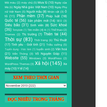
Mưa lũ
(10)
Mã màu
(2)
máy chủ
(5)
Ngày của
Ngày Nhà giáo Việt Nam
(10)
Mẹ
(6)
Ngày Phụ
Người mẫu
(8)
Ô
nữ Việt Nam
(5)
Nhân vật
(3)
Phần mềm
(37)
tô
(11)
Pháp luật
(18)
Quốc tế
(56)
Sản phẩm mới
(14)
SEO
(3)
Siêu bão
(31)
Sức khoẻ
Sinh viên
(8)
(36)
Tên miền
(4)
Thể thao
(2)
Template
(1)
th
(1)
Thiên tai
(44)
Thị trường
(7)
Themes
(2)
Thời sự
(83)
Thủ thuật
Thời trang
(6)
(17)
Tình yêu - Giới tính
(21)
Triều cường
(5)
Văn hoá
tuyển sinh
(2)
Tuyển dụng - Việc làm
(1)
(21)
Võ Nguyên Giáp
(11)
Viễn Thông
(3)
Website
(55)
Windows
(3)
WordPress
(2)
Xã hội
(145)
Xe
WordPress Themes
(3)
máy
(10)
Y tế
(14)
XEM THEO THỜI GIAN
ĐỌC NHIỀU TRONG THÁNG