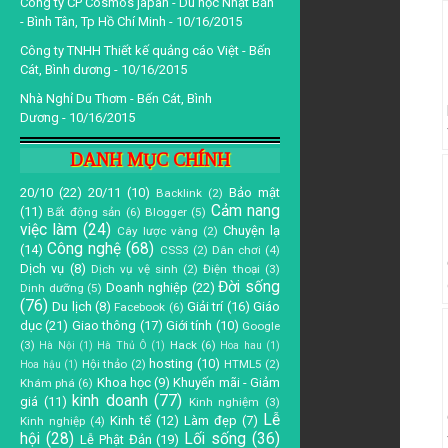
Công ty CP Cosmos japan - Du học Nhật Bản
- Bình Tân, Tp Hồ Chí Minh
- 10/16/2015
Công ty TNHH Thiết kế quảng cáo Việt - Bến
Cát, Bình dương
- 10/16/2015
Nhà Nghỉ Du Thơm - Bến Cát, Bình
Dương
- 10/16/2015
DANH MỤC CHÍNH
20/10
(22)
20/11
(10)
Bảo mật
Backlink
(2)
Cảm nang
(11)
Bất động sản
(6)
Blogger
(5)
việc làm
(24)
Chuyện lạ
Cây lược vàng
(2)
Công nghệ
(68)
(14)
CSS3
(2)
Dân chơi
(4)
Dịch vụ
(8)
Dịch vụ vệ sinh
(2)
Điện thoại
(3)
Đời sống
Doanh nghiệp
(22)
Dinh dưỡng
(5)
(76)
Du lịch
(8)
Giải trí
(16)
Giáo
Facebook
(6)
dục
(21)
Giao thông
(17)
Giới tính
(10)
Google
(3)
Hack
(6)
Hà Nội
(1)
Hà Thủ Ô
(1)
Hoa hau
(1)
hosting
(10)
Hội thảo
(2)
HTML5
(2)
Hoa hậu
(1)
Khoa học
(9)
Khuyến mãi - Giảm
Khám phá
(6)
kinh doanh
(77)
giá
(11)
Kinh nghiệm
(3)
Lễ
Kinh tế
(12)
Làm đẹp
(7)
Kinh nghiệp
(4)
hội
(28)
Lối sống
(36)
Lễ Phật Đản
(19)