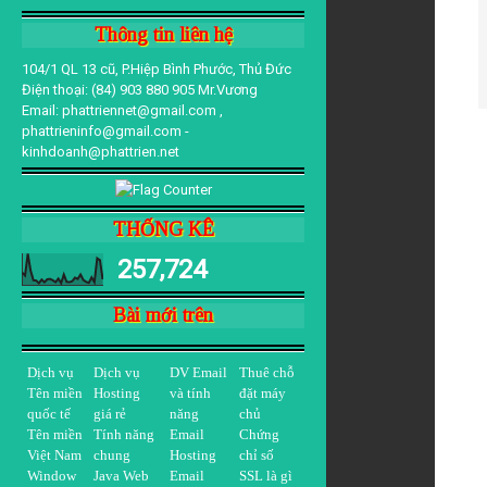
Thông tin liên hệ
104/1 QL 13 cũ, P.Hiệp Bình Phước, Thủ Đức
Điện thoại: (84) 903 880 905 Mr.Vương
Email: phattriennet@gmail.com ,
phattrieninfo@gmail.com -
kinhdoanh@phattrien.net
THỐNG KÊ
257,724
Bài mới trên
Dịch vụ
Dịch vụ
DV Email
Thuê chỗ
Tên miền
Hosting
và tính
đặt máy
quốc tế
giá rẻ
năng
chủ
Tên miền
Tính năng
Email
Chứng
Việt Nam
chung
Hosting
chỉ số
Window
Java Web
Email
SSL là gì