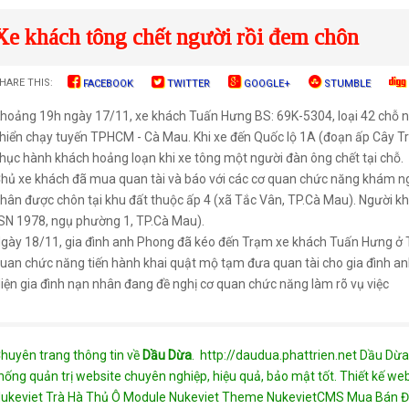
Xe khách tông chết người rồi đem chôn
HARE THIS:
FACEBOOK
TWITTER
GOOGLE+
STUMBLE
hoảng 19h ngày 17/11, xe khách Tuấn Hưng BS: 69K-5304, loại 42 chỗ 
hiển chạy tuyến TPHCM - Cà Mau. Khi xe đến Quốc lộ 1A (đoạn ấp Cây Tr
hục hành khách hoảng loạn khi xe tông một người đàn ông chết tại chỗ.
hủ xe khách đã mua quan tài và báo với các cơ quan chức năng khám ng
hân được chôn tại khu đất thuộc ấp 4 (xã Tắc Vân, TP.Cà Mau). Người k
SN 1978, ngụ phường 1, TP.Cà Mau).
gày 18/11, gia đình anh Phong đã kéo đến Trạm xe khách Tuấn Hưng ở T
uan chức năng tiến hành khai quật mộ tạm đưa quan tài cho gia đình a
iện gia đình nạn nhân đang đề nghị cơ quan chức năng làm rõ vụ việc
huyên trang thông tin về
Dầu Dừa
.
http://daudua.phattrien.net
Dầu Dừa
hống quản trị website chuyên nghiệp, hiệu quả, bảo mật tốt.
Thiết kế we
ukeviet
Trà Hà Thủ Ô
Module Nukeviet
Theme NukevietCMS
Mua Bán Đ