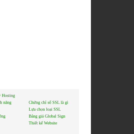
 Hosting
nh năng
Chứng chỉ số SSL là gì
Lựa chọn loại SSL
êng
Bảng giá Global Sign
Thiết kế Website