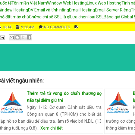
uốc tế
Tên miền Việt Nam
Window Web Hosting
Linux Web Hosting
Tính n
indow Hosting
DV Email và tính năng
Email Hosting
Email Server Riêng
T
hỗ đặt máy chủ
Chứng chỉ số SSL là gì
Lựa chọn loại SSL
Bảng giá Global 
AUT
N-HÀ
DATE
9:26 AM
COMMENTS
NO COMMENTS
C
HOR
A
T
E
G
O
R
I
E
ài viết ngẫu nhiên:
S
Thêm trẻ tử vong do chấn thương sọ
B
não tại điểm giữ trẻ
l
Ngày 1-12, Cơ quan Cảnh sát điều tra
Công an quận 8 (TP.HCM) cho biết đã
H
lập hồ sơ ban đầu để điều tra, làm rõ việc bé N.D.L. (13
trường cơ động
tháng tuổi, ngụ Q.8)…
Xem chi tiết
thông kiểm tra 