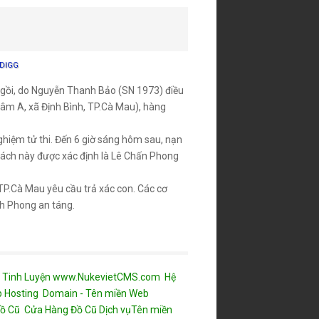
DIGG
ngồi, do Nguyễn Thanh Bảo (SN 1973) điều
âm A, xã Định Bình, TP.Cà Mau), hàng
hiệm tử thi. Đến 6 giờ sáng hôm sau, nạn
hách này được xác định là Lê Chấn Phong
P.Cà Mau yêu cầu trả xác con. Các cơ
nh Phong an táng.
 Tinh Luyện
www.NukevietCMS.com Hệ
b
Hosting
Domain - Tên miền
Web
ồ Cũ
Cửa Hàng Đồ Cũ
Dịch vụ
Tên miền