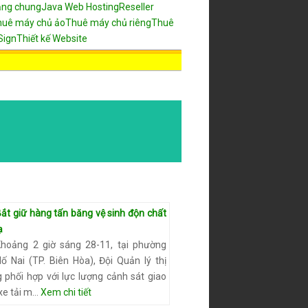
ăng chung
Java Web Hosting
Reseller
huê máy chủ ảo
Thuê máy chủ riêng
Thuê
Sign
Thiết kế Website
ắt giữ hàng tấn băng vệ sinh độn chất
ạ
Khoảng 2 giờ sáng 28-11, tại phường
ố Nai (TP. Biên Hòa), Đội Quản lý thị
 phối hợp với lực lượng cảnh sát giao
xe tải m…
Xem chi tiết