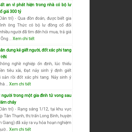
ất an vì phát hiện trong nhà có bộ lư
ổ giá 300 tỷ
Dân trí) - Qua đồn đoán, được biết gia
đình ông Thức có bộ lư đồng cổ đổi
hiều người đã tìm đến hỏi mua, trả giá
. Ông …
Xem chi tiết
ân dung kẻ giết người, đốt xác phi tang
ở HN
Không nghề nghiệp ổn định, lúc thiếu
iền tiêu xài, Đạt nảy sinh ý định giết
i sản rồi đốt xác phi tang. Nảy sinh ý
Nhà …
Xem chi tiết
 người trong một gia đình tử vong sau
đám cháy
Dân trí) - Rạng sáng 1/12, tại khu vực
p Tân Thạnh, thị trấn Long Bình, huyện
An Giang) đã xảy ra vụ hỏa hoạn nghiệm
ngườ…
Xem chi tiết