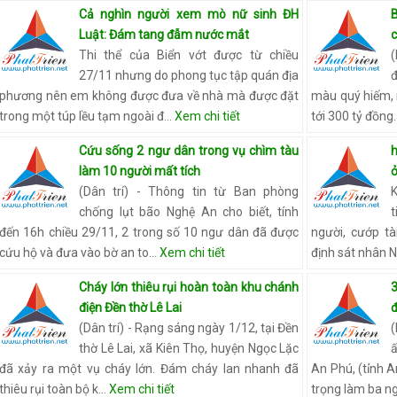
Cả nghìn người xem mò nữ sinh ĐH
B
Luật: Đám tang đẫm nước mắt
c
Thi thể của Biển vớt được từ chiều
(
27/11 nhưng do phong tục tập quán địa
phương nên em không được đưa về nhà mà được đặt
màu quý hiếm, n
trong một túp lều tạm ngoài đ…
Xem chi tiết
tới 300 tỷ đồng
Cứu sống 2 ngư dân trong vụ chìm tàu
h
làm 10 người mất tích
(Dân trí) - Thông tin từ Ban phòng
chống lụt bão Nghệ An cho biết, tính
t
đến 16h chiều 29/11, 2 trong số 10 ngư dân đã được
người, cướp tà
cứu hộ và đưa vào bờ an to…
Xem chi tiết
định sát nhân 
Cháy lớn thiêu rụi hoàn toàn khu chánh
3
điện Đền thờ Lê Lai
(Dân trí) - Rạng sáng ngày 1/12, tại Đền
(
thờ Lê Lai, xã Kiên Thọ, huyện Ngọc Lặc
ấ
đã xảy ra một vụ cháy lớn. Đám cháy lan nhanh đã
An Phú, (tỉnh 
thiêu rụi toàn bộ k…
Xem chi tiết
trọng làm ba 