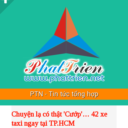
i
d
e
b
a
r
PTN - Tin tức tổng hợp
Chuyện lạ có thật 'Cướp'… 42 xe
taxi ngay tại TP.HCM