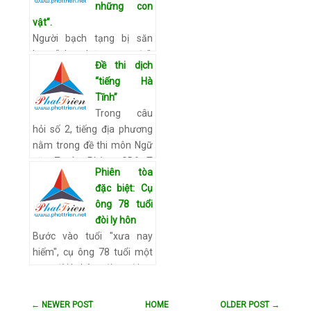
những con
vật”.
Người bạch tạng bị săn
lung “như những con vật”.
Đề thi dịch
Nhiều người tin rằng các bộ
“tiếng Hà
phận cơ thể của người bạch
Tĩnh”
tạng sẽ giúp họ giàu có,
Trong câu
gặp may mắn, nên sẳn…
hỏi số 2, tiếng địa phương
Xem chi tiết
nằm trong đề thi môn Ngữ
văn 7 của Phòng GD&ĐT
Phiên tòa
huyện Lộc Hà, Hà Tĩnh đã
đặc biệt: Cụ
gây nhiều tranh cãi. Đề thi…
ông 78 tuổi
Xem chi tiết
đòi ly hôn
Bước vào tuổi "xưa nay
hiếm", cụ ông 78 tuổi một
mực đòi ly hôn với người vợ
đã gần 60 năm gắn bó.
Cuối tháng 4/2015, TAND
← NEWER POST
HOME
OLDER POST →