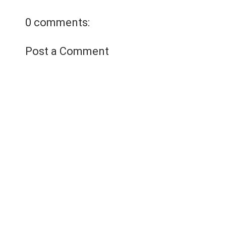
TP Hà Nội mở phiên tòa
dân…
Xem chi tiết
0 comments:
Post a Comment