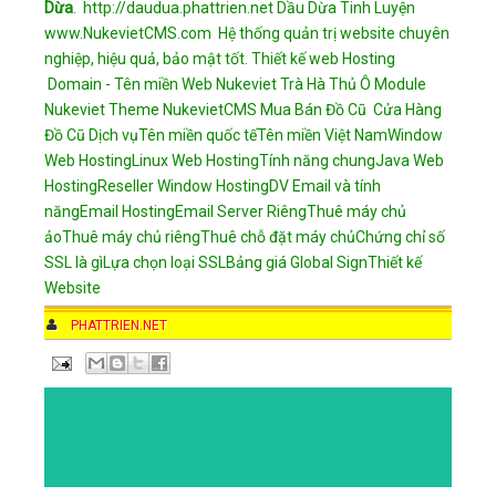
Dừa
.
http://daudua.phattrien.net
Dầu Dừa Tinh Luyện
www.NukevietCMS.com Hệ thống quản trị website chuyên
nghiệp, hiệu quả, bảo mật tốt.
Thiết kế web
Hosting
Domain - Tên miền
Web Nukeviet
Trà Hà Thủ Ô
Module
Nukeviet
Theme NukevietCMS
Mua Bán Đồ Cũ
Cửa Hàng
Đồ Cũ
Dịch vụ
Tên miền quốc tế
Tên miền Việt Nam
Window
Web Hosting
Linux Web Hosting
Tính năng chung
Java Web
Hosting
Reseller Window Hosting
DV Email và tính
năng
Email Hosting
Email Server Riêng
Thuê máy chủ
ảo
Thuê máy chủ riêng
Thuê chỗ đặt máy chủ
Chứng chỉ số
SSL là gì
Lựa chọn loại SSL
Bảng giá Global Sign
Thiết kế
Website
AUTHOR
PHATTRIEN.NET
DATE
2:01 PM
COMMENTS
NO COMMENTS
CATEGORIES