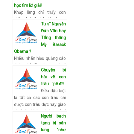
cu…
Xem chi tiết
học tìm lời giải!
Khắp làng chỉ thấy còn
giống loài 2 chân là gà, vịt,
Tu sĩ Nguyễn
ngan và 2 loài 4 chân là
Đức Vân hay
mèo và chuột. Kỳ 3: Không
Tổng thống
thể giải thích Hiện tượng
Mỹ Barack
trâu, bò, lợn, ch…
Xem chi
Obama ?
tiết
Nhiều nhãn hiệu quảng cáo
thậm chí đã mời vị tu sĩ trẻ
Chuyện bi
nhằm tận dụng “nhân diện”
hài về con
đặc biệt hiếm thấy mà anh
trâu… ‘pê đê’
sở hữu. Trên ngọn núi
Điều đặc biệt
Phương Bối (thôn 2,…
Xem
là tất cả các con trâu cái
chi tiết
được con trâu đực này giao
phối đều không thể thụ thai
Người bạch
và sự “trắng đen” chỉ rõ khi
tạng bị săn
họ làm thịt nó. Trâu đự…
lung “như
Xem chi tiết