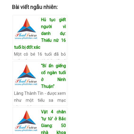
Bài viết ngẫu nhiên:
Hủ tục giết
người vì
danh dự:
Thiếu nữ 16
tuổi bị đốt xác
Một cô bé 16 tuổi đã bỏ
trốn cùng người tình đã có
"Bí ẩn giếng
vợ. Kết quả, cô gái bị chính
cổ ngàn tuổi
người nhà giết hại rồi đốt
ở Ninh
xác. Sự việc đau lòng này
Thuận"
xảy ra h…
Xem chi tiết
Làng Thành Tín - được xem
như một tiểu sa mạc
nhưng hàng trăm năm nay,
Vật 4 chân
cánh đồng làng vẫn xanh
‘tự tử’ ở Bắc
tốt như một biệt lệ của tự
Giang: 50
nhiên nhờ hai giếng cổ ở
nhà khoa