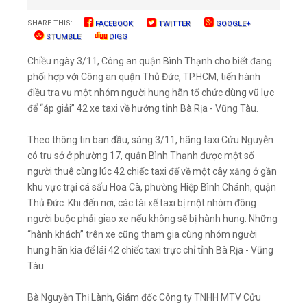
SHARE THIS:
FACEBOOK
TWITTER
GOOGLE+
STUMBLE
DIGG
Chiều ngày 3/11, Công an quận Bình Thạnh cho biết đang
phối hợp với Công an quận Thủ Đức, TP.HCM, tiến hành
điều tra vụ một nhóm người hung hãn tổ chức dùng vũ lực
để “áp giải” 42 xe taxi về hướng tỉnh Bà Rịa - Vũng Tàu.
Theo thông tin ban đầu, sáng 3/11, hãng taxi Cửu Nguyễn
có trụ sở ở phường 17, quận Bình Thạnh được một số
người thuê cùng lúc 42 chiếc taxi để về một cây xăng ở gần
khu vực trại cá sấu Hoa Cà, phường Hiệp Bình Chánh, quận
Thủ Đức. Khi đến nơi, các tài xế taxi bị một nhóm đông
người buộc phải giao xe nếu không sẽ bị hành hung. Những
“hành khách” trên xe cũng tham gia cùng nhóm người
hung hãn kia để lái 42 chiếc taxi trực chỉ tỉnh Bà Rịa - Vũng
Tàu.
Bà Nguyễn Thị Lành, Giám đốc Công ty TNHH MTV Cửu