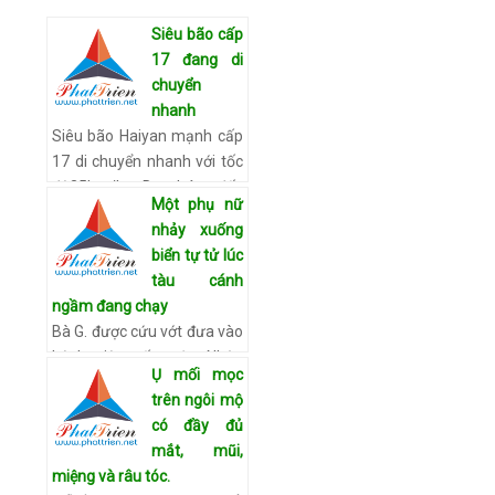
Siêu bão cấp
17 đang di
chuyển
nhanh
Siêu bão Haiyan mạnh cấp
17 di chuyển nhanh với tốc
độ35km/h. Dự báo đến
Một phụ nữ
rạng sáng mai (9/11) bão
nhảy xuống
cách đảo Song Tử Tây
biển tự tử lúc
360km. Chiều nay Thủ
tàu cánh
tướng Chín…
Xem chi tiết
ngầm đang chạy
Bà G. được cứu vớt đưa vào
bệnh viện cấp cứu Nhận
Ụ mối mọc
được thông tin của nhân
trên ngôi mộ
viên, thuyền trưởng tàu
có đầy đủ
Đổng Văn Danh đã nhanh
mắt, mũi,
chóng thông báo cho các
miệng và râu tóc.
cơ…
Xem chi tiết