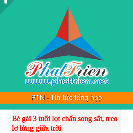
i
d
e
b
a
r
PTN - Tin tức tổng hợp
Bé gái 3 tuổi lọt chấn song sắt, treo
lơ lửng giữa trời