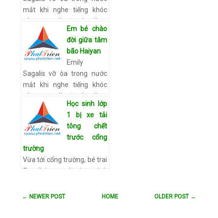
Xem chi tiết
mắt khi nghe tiếng khóc
của con gái vừa lọt lòng
Em bé chào
giữa cảnh hoang tàn ở
đời giữa tâm
Tacloban. Con gái của
bão Haiyan
Sagalis vừa chào đời hô…
Emily
Xem chi tiết
Sagalis vỡ òa trong nước
mắt khi nghe tiếng khóc
của con gái vừa lọt lòng
Học sinh lớp
giữa cảnh hoang tàn ở
1 bị xe tải
Tacloban. Con gái của
tông chết
Sagalis chào đời hô…
Xem
trước cổng
chi tiết
trường
Vừa tới cổng trường, bé trai
7 tuổi bị xe tải tông chết
trước sự sửng sốt của ông
nội. Đoạn đường bé trai bị
← NEWER POST
HOME
OLDER POST →
xe tải cán chết. Ảnh: An
Nhơn 13h3…
Xem chi tiết