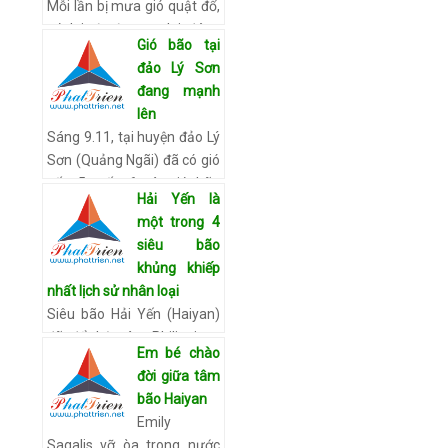
Mỗi lần bị mưa gió quật đổ,
nó lại từ từ mọc lại đúng
Gió bão tại
như ban đầu. Câu chuyện ụ
đảo Lý Sơn
mối hình đầu người xuất
đang mạnh
hiện trên ngôi mộ ở thôn
lên
Phú Sơn Nam (huyện Hò…
Sáng 9.11, tại huyện đảo Lý
Xem chi tiết
Sơn (Quảng Ngãi) đã có gió
cấp 5, cấp 6 và gió bão
Hải Yến là
đang mạnh lên. Công
một trong 4
tác phòng chống bão đang
siêu bão
được chính quyền và …
khủng khiếp
Xem chi tiết
nhất lịch sử nhân loại
Siêu bão Hải Yến (Haiyan)
đã đổ bộ vào Philippines
Em bé chào
vào sáng sớm 8.11 (giờ địa
đời giữa tâm
phương). Đây là cơn bão
bão Haiyan
mạnh nhất năm 2013 và là
Emily
một trong 4 siêu bão mạ…
Sagalis vỡ òa trong nước