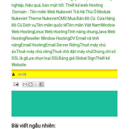
nghiệp, hiệu quả, bảo mật tốt.
Thiết kế web
Hosting
Domain - Tên miền
Web Nukeviet
Trà Hà Thủ Ô
Module
Nukeviet
Theme NukevietCMS
Mua Bán Đồ Cũ
Cửa Hàng
Đồ Cũ
Dịch vụ
Tên miền quốc tế
Tên miền Việt Nam
Window
Web Hosting
Linux Web Hosting
Tính năng chung
Java Web
Hosting
Reseller Window Hosting
DV Email và tính
năng
Email Hosting
Email Server Riêng
Thuê máy chủ
ảo
Thuê máy chủ riêng
Thuê chỗ đặt máy chủ
Chứng chỉ số
SSL là gì
Lựa chọn loại SSL
Bảng giá Global Sign
Thiết kế
Website
AUTHOR
N-HÀ
DATE
11:43 AM
COMMENTS
NO COMMENTS
CATEGORIES
Bài viết ngẫu nhiên: