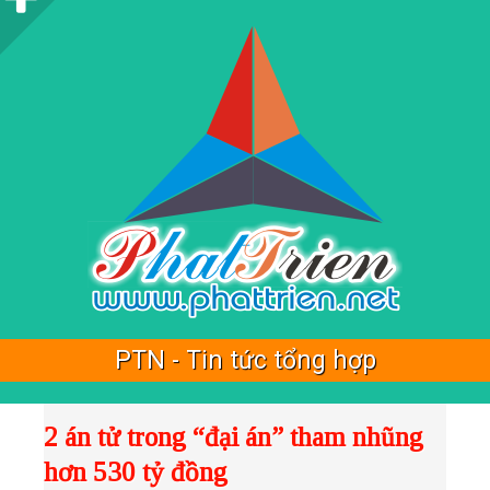
i
d
e
b
a
r
PTN - Tin tức tổng hợp
2 án tử trong “đại án” tham nhũng
hơn 530 tỷ đồng