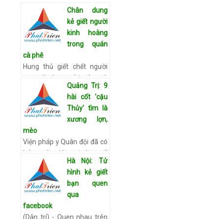
Chân dung
kẻ giết người
kinh hoàng
trong quán
cà phê
Hung thủ giết chết người
con gái cùng ngồi uống cà
Quảng Trị: 9
phê bên hồ ở TP.Cần Thơ
hài cốt 'cậu
được xác định là chồng, đã
Thủy' tìm là
đăng ký kết hôn được 4
xương lợn,
năm nhưng chưa tổ chức
mèo
cư…
Xem chi tiết
Viện pháp y Quân đội đã có
kết quả giám định cuối
Hà Nội: Tử
cùng gửi các cơ các quan
hình kẻ giết
chức năng Quảng Trị. Kết
bạn quen
quả này cho thấy 9 hài cốt
qua
mà “cậu Thủy” tìm và c…
facebook
Xem chi tiết
(Dân trí) - Quen nhau trên