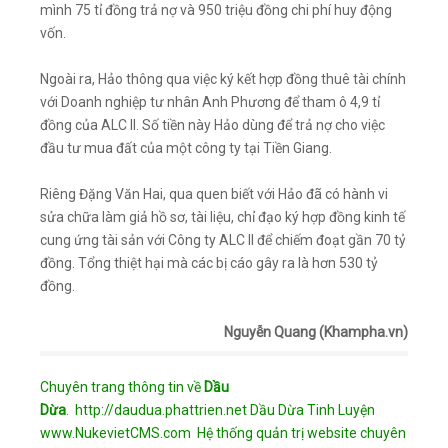
mình 75 tỉ đồng trả nợ và 950 triệu đồng chi phí huy động
vốn.
Ngoài ra, Hảo thông qua việc ký kết hợp đồng thuê tài chính
với Doanh nghiệp tư nhân Anh Phương để tham ô 4,9 tỉ
đồng của ALC II. Số tiền này Hảo dùng để trả nợ cho việc
đầu tư mua đất của một công ty tại Tiền Giang.
Riêng Đặng Văn Hai, qua quen biết với Hảo đã có hành vi
sửa chữa làm giả hồ sơ, tài liệu, chỉ đạo ký hợp đồng kinh tế
cung ứng tài sản với Công ty ALC II để chiếm đoạt gần 70 tỷ
đồng. Tổng thiệt hại mà các bị cáo gây ra là hơn 530 tỷ
đồng.
Nguyễn Quang (Khampha.vn)
Chuyên trang thông tin về
Dầu
Dừa
.
http://daudua.phattrien.net
Dầu Dừa Tinh Luyện
www.NukevietCMS.com Hệ thống quản trị website chuyên