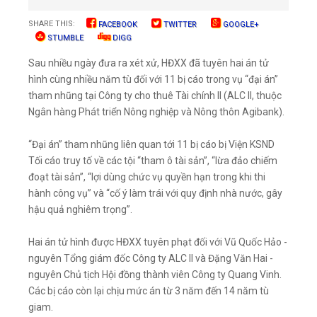
SHARE THIS:
FACEBOOK
TWITTER
GOOGLE+
STUMBLE
DIGG
Sau nhiều ngày đưa ra xét xử, HĐXX đã tuyên hai án tử
hình cùng nhiều năm tù đối với 11 bị cáo trong vụ “đại án”
tham nhũng tại Công ty cho thuê Tài chính II (ALC II, thuộc
Ngân hàng Phát triển Nông nghiệp và Nông thôn Agibank).
“Đại án” tham nhũng liên quan tới 11 bị cáo bị Viện KSND
Tối cáo truy tố về các tội “tham ô tài sản”, “lừa đảo chiếm
đoạt tài sản”, “lợi dùng chức vụ quyền hạn trong khi thi
hành công vụ” và “cố ý làm trái với quy định nhà nước, gây
hậu quả nghiêm trọng”.
Hai án tử hình được HĐXX tuyên phạt đối với Vũ Quốc Hảo -
nguyên Tổng giám đốc Công ty ALC II và Đặng Văn Hai -
nguyên Chủ tịch Hội đồng thành viên Công ty Quang Vinh.
Các bị cáo còn lại chịu mức án từ 3 năm đến 14 năm tù
giam.