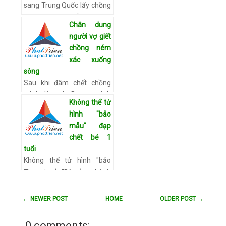
sang Trung Quốc lấy chồng
giàu sang, hai đối tượng đã
Chân dung
thực hiện thành công hành
người vợ giết
vi mua bán người. Ngày
chồng ném
25/11, nguồn tin từ Công…
xác xuống
Xem chi tiết
sông
Sau khi đâm chết chồng
mình là anh Dương Đình
Không thể tử
Bằng, hung thủ Dương Thị
hình "bảo
Thưa đã chở xác người
mẫu" đạp
chồng ra sông Cầu để ném
chết bé 1
xác phi tang. Sau đó nói
tuổi
chồng …
Xem chi tiết
Không thể tử hình "bảo
Tinmoi.vn) "Dù rằng hành
động đánh một đứa trẻ mới
hơn 1 tuổi dẫn đến tử vong
← NEWER POST
HOME
OLDER POST →
của Hồ Ngọc Nhờ là quá dã
man, nhưng không thể t…
0 comments: