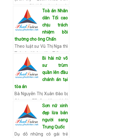
mạng xã hội facebook, anh
Toà án Nhân
Nguyễn Vũ Vỹ đã mời
dân Tối cao
Cường về nhà nấu cơm ăn
chịu trách
tối và ngủ lại. Sáng hôm
nhiệm bồi
sau tỉnh dậy trước, Cường
thường cho ông Chấn
đã…
Xem chi tiết
Theo luật sư Vũ Thị Nga thì
Toà án Nhân dân Tối cao
Bi hài nữ võ
phải chịu trách nhiệm thỏa
sư trùm
thuận bồi thường những
quần lên đầu
tổn thất cho ông Chấn, nạn
chánh án tại
nhân trong vụ án oan …
tòa án
Xem chi tiết
Bà Nguyễn Thị Xuân Đào bị
Công an TP. Quy Nhơn khởi
Sơn nữ xinh
tố về tội Làm nhục người
đẹp lừa bán
khác khi được cho là đã lấy
người sang
từ trong túi xách một chiếc
Trung Quốc
quần dài, quàng …
Xem chi
Dụ dỗ những cô gái trẻ
tiết