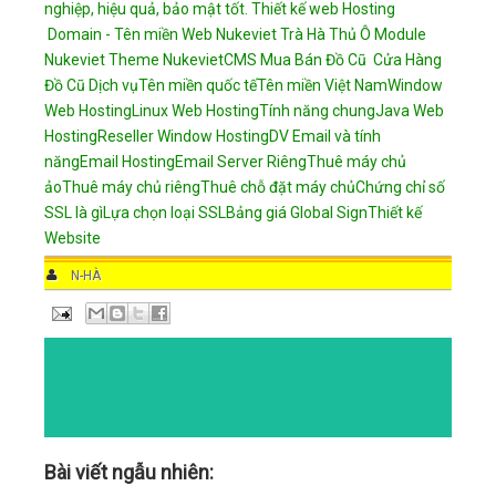
nghiệp, hiệu quả, bảo mật tốt.
Thiết kế web
Hosting
Domain - Tên miền
Web Nukeviet
Trà Hà Thủ Ô
Module
Nukeviet
Theme NukevietCMS
Mua Bán Đồ Cũ
Cửa Hàng
Đồ Cũ
Dịch vụ
Tên miền quốc tế
Tên miền Việt Nam
Window
Web Hosting
Linux Web Hosting
Tính năng chung
Java Web
Hosting
Reseller Window Hosting
DV Email và tính
năng
Email Hosting
Email Server Riêng
Thuê máy chủ
ảo
Thuê máy chủ riêng
Thuê chỗ đặt máy chủ
Chứng chỉ số
SSL là gì
Lựa chọn loại SSL
Bảng giá Global Sign
Thiết kế
Website
AUTHOR
N-HÀ
DATE
10:38 AM
COMMENTS
NO COMMENTS
CATEGORIES
Bài viết ngẫu nhiên: