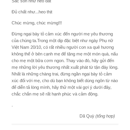
Sắc son như heo đất
Đủ chất như...heo thịt
Chúc mừng, chúc mừng!!!
Đừng ngại bày tỏ cảm xúc đến người mẹ yêu thương
của chúng ta.Trong một dịp đặc biệt như ngày Phụ nữ
Việt Nam 20/10, có rất nhiều người con xa quê hương
không thể ở bên cạnh mẹ để tặng mẹ một món quà, nấu
cho mẹ một bữa cơm ngon. Thay vào đó, hãy gửi đến
mẹ những lời yêu thương nhất xuất phát từ tận đáy lòng.
Nhất là những chàng trai, đừng ngần ngại bày tỏ cảm
xúc đối với mẹ, cho dù bạn không biết dùng ngôn từ nào
để diễn tả lòng mình, hãy thử một vài gợi ý dưới đây,
chắc chắn mẹ sẽ rất hạnh phúc và cảm động.
.
Dã Quỳ
(tổng hợp)