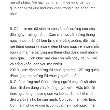
mẹ rất nhiều. Mẹ hãy luôn mạnh khỏe và ở bên con,
giúp con vượt qua mọi khó khăn trong cuộc sống, mẹ
nhé!
5. Cám ơn mẹ đã sinh ra con và nuôi dưỡng con cho
đến ngày trưởng thành. Cám ơn mẹ, về những tháng
ngày nhọc nhằn đã làm lưng mẹ còng xuống, đôi mắt
mẹ thâm quầng vì những đêm không ngủ, về những nỗi
buồn lo mà mẹ đã từng âm thầm chịu đựng suốt những
năm qua… Con chúc mẹ của con mỗi ngày đều vui vẻ
và sống khỏe, con yêu mẹ nhiều.
20/10 - xúc động những lời chúc tặng mẹ - 2Đừng quên
dành tặng mẹ những lời chúc ý nghĩa nhất.
6. Chúc mừng mẹ! Chúc mừng người phụ nữ rất xinh
đẹp, rất đảm đang và vô cùng tuyệt vời... Đặc biệt rất
thương chồng, thương con và luôn chăm lo hết mình
đến gia đình nhỏ bé của mình. Con yêu mẹ nhiều lắm.
Con hạnh phúc vì con là con của mẹ - một người mẹ