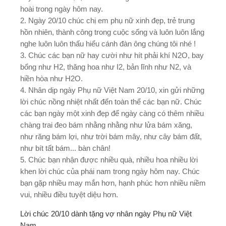
hoài trong ngày hôm nay.
2. Ngày 20/10 chúc chị em phụ nữ xinh đẹp, trẻ trung
hồn nhiên, thành công trong cuộc sống và luôn luôn lắng
nghe luôn luôn thấu hiểu cánh đàn ông chúng tôi nhé !
3. Chúc các bạn nữ hay cười như hít phải khí N2O, bay
bổng như H2, thăng hoa như I2, bản lĩnh như N2, và
hiền hòa như H2O.
4. Nhân dịp ngày Phụ nữ Việt Nam 20/10, xin gửi những
lời chúc nồng nhiệt nhất đến toàn thể các bạn nữ. Chúc
các bạn ngày một xinh đẹp để ngày càng có thêm nhiều
chàng trai đeo bám nhằng nhằng như lửa bám xăng,
như răng bám lợi, như trời bám mây, như cây bám đất,
như bít tất bám... bàn chân!
5. Chúc bạn nhận được nhiều quà, nhiều hoa nhiều lời
khen lời chúc của phái nam trong ngày hôm nay. Chúc
bạn gặp nhiều may mắn hơn, hạnh phúc hơn nhiều niềm
vui, nhiều điều tuyệt diệu hơn.
Lời chúc 20/10 dành tặng vợ nhân ngày Phụ nữ Việt
Nam