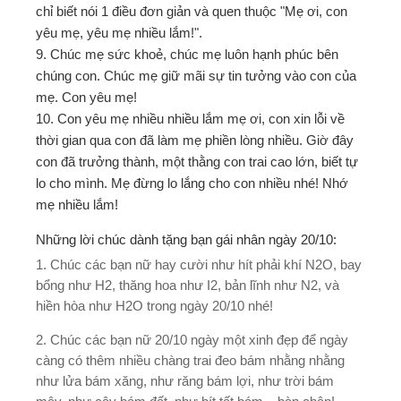
chỉ biết nói 1 điều đơn giản và quen thuộc "Mẹ ơi, con
yêu mẹ, yêu mẹ nhiều lắm!".
9. Chúc mẹ sức khoẻ, chúc mẹ luôn hạnh phúc bên
chúng con. Chúc mẹ giữ mãi sự tin tưởng vào con của
mẹ. Con yêu mẹ!
10. Con yêu mẹ nhiều nhiều lắm mẹ ơi, con xin lỗi về
thời gian qua con đã làm mẹ phiền lòng nhiều. Giờ đây
con đã trưởng thành, một thằng con trai cao lớn, biết tự
lo cho mình. Mẹ đừng lo lắng cho con nhiều nhé! Nhớ
mẹ nhiều lắm!
Những lời chúc dành tặng bạn gái nhân ngày 20/10:
1. Chúc các bạn nữ hay cười như hít phải khí N2O, bay
bổng như H2, thăng hoa như I2, bản lĩnh như N2, và
hiền hòa như H2O trong ngày 20/10 nhé!
2. Chúc các bạn nữ 20/10 ngày một xinh đẹp để ngày
càng có thêm nhiều chàng trai đeo bám nhằng nhằng
như lửa bám xăng, như răng bám lợi, như trời bám