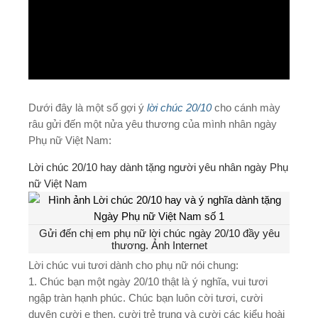
Ad
Dưới đây là một số gợi ý
lời chúc 20/10
cho cánh mày
râu gửi đến một nửa yêu thương của mình nhân ngày
Phụ nữ Việt Nam:
Lời chúc 20/10 hay dành tặng người yêu nhân ngày Phụ
nữ Việt Nam
Gửi đến chị em phụ nữ lời chúc ngày 20/10 đầy yêu
thương. Ảnh Internet
Lời chúc vui tươi dành cho phụ nữ nói chung:
1. Chúc bạn một
ngày 20/10
thật là ý nghĩa, vui tư­ơi
ngập tràn hạnh phúc. Chúc bạn luôn c­ời tư­ơi, cư­ời
duyên cư­ời e thẹn, cư­ời trẻ trung và cư­ời các kiểu hoài