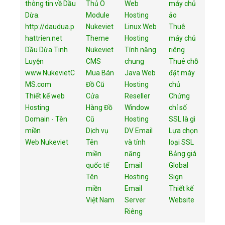
thông tin về Dầu
Thủ Ô
Web
máy chủ
Dừa.
Module
Hosting
ảo
http://daudua.p
Nukeviet
Linux Web
Thuê
hattrien.net
Theme
Hosting
máy chủ
Dầu Dừa Tinh
Nukeviet
Tính năng
riêng
Luyện
CMS
chung
Thuê chỗ
www.NukevietC
Mua Bán
Java Web
đặt máy
MS.com
Đồ Cũ
Hosting
chủ
Thiết kế web
Cửa
Reseller
Chứng
Hosting
Hàng Đồ
Window
chỉ số
Domain - Tên
Cũ
Hosting
SSL là gì
miền
Dịch vụ
DV Email
Lựa chọn
Web Nukeviet
Tên
và tính
loại SSL
miền
năng
Bảng giá
quốc tế
Email
Global
Tên
Hosting
Sign
miền
Email
Thiết kế
Việt Nam
Server
Website
Riêng