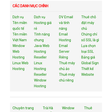
CÁC DANH MỤC CHÍNH
Dịch vụ
Dịch vụ
DV Email
Thuê chỗ
Tên miền
Hosting giá
và tính
đặt máy
quốc tế
rẻ
năng
chủ
Tên miền
Tính năng
Email
Chứng chỉ
Việt Nam
chung
Hosting
số SSL là gì
Window
Java Web
Email
Lựa chọn
Web
Hosting
Server
loại SSL
Hosting
Reseller
Riêng
Bảng giá
Linux Web
Linux
Thuê máy
Global Sign
Hosting
Hosting
chủ ảo
Thiết kế
Reseller
Thuê máy
Website
Window
chủ riêng
Hosting
Chuyên trang
Trà Hà
Window
Thuê