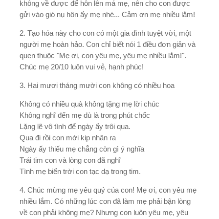
không về được để hôn lên má mẹ, nên cho con được
gửi vào gió nụ hôn ấy mẹ nhé... Cảm ơn mẹ nhiều lắm!
2. Tạo hóa này cho con có một gia đình tuyệt vời, một
người mẹ hoàn hảo. Con chỉ biết nói 1 điều đơn giản và
quen thuộc "Mẹ ơi, con yêu mẹ, yêu mẹ nhiều lắm!".
Chúc mẹ 20/10 luôn vui vẻ, hạnh phúc!
3. Hai mươi tháng mười con không có nhiều hoa
Không có nhiều quà không tặng mẹ lời chúc
Không nghĩ đến mẹ dù là trong phút chốc
Lặng lẽ vô tình để ngày ấy trôi qua.
Qua đi rồi con mới kịp nhận ra
Ngày ấy thiếu mẹ chẳng còn gì ý nghĩa
Trái tim con và lòng con đã nghĩ
Tình mẹ biển trời con tạc dạ trong tim.
4. Chúc mừng mẹ yêu quý của con! Mẹ ơi, con yêu mẹ
nhiều lắm. Có những lúc con đã làm mẹ phải bận lòng
về con phải không mẹ? Nhưng con luôn yêu mẹ, yêu