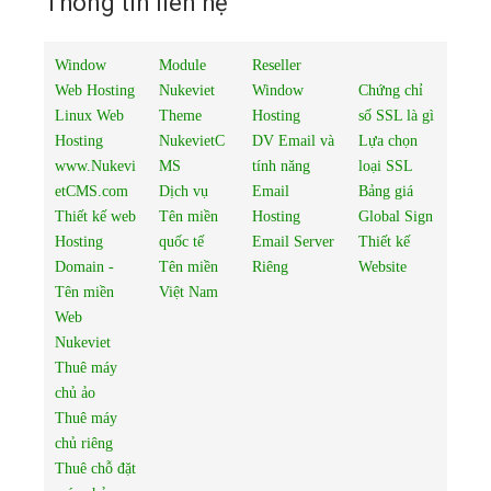
Thông tin liên hệ
Window
Module
Reseller
Web Hosting
Nukeviet
Window
Chứng chỉ
Linux Web
Theme
Hosting
số SSL là gì
Hosting
NukevietC
DV Email và
Lựa chọn
www.Nukevi
MS
tính năng
loại SSL
etCMS.com
Dịch vụ
Email
Bảng giá
Thiết kế web
Tên miền
Hosting
Global Sign
Hosting
quốc tế
Email Server
Thiết kế
Domain -
Tên miền
Riêng
Website
Tên miền
Việt Nam
Web
Nukeviet
Thuê máy
chủ ảo
Thuê máy
chủ riêng
Thuê chỗ đặt