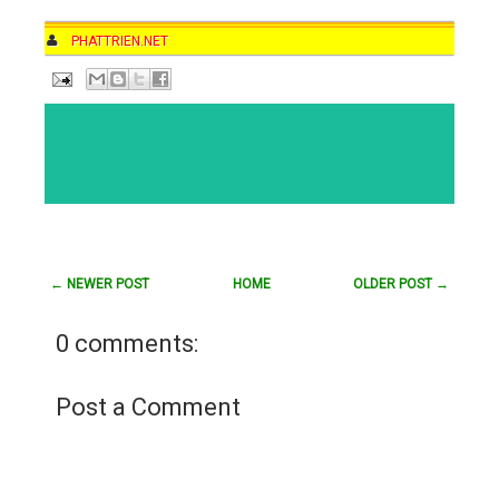
AUTHOR
PHATTRIEN.NET
DATE
8:51 AM
COMMENTS
NO COMMENTS
CATEGORIES
← NEWER POST
HOME
OLDER POST →
0 comments:
Post a Comment