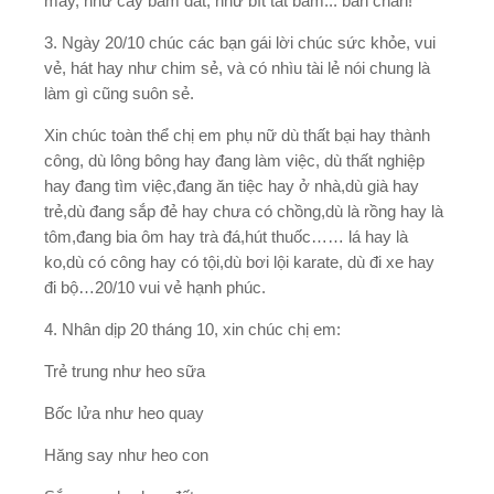
mây, như cây bám đất, như bít tất bám... bàn chân!
3. Ngày 20/10 chúc các bạn gái lời chúc sức khỏe, vui
vẻ, hát hay như chim sẻ, và có nhìu tài lẻ nói chung là
làm gì cũng suôn sẻ.
Xin chúc toàn thể chị em phụ nữ dù thất bại hay thành
công, dù lông bông hay đang làm việc, dù thất nghiệp
hay đang tìm việc,đang ăn tiệc hay ở nhà,dù già hay
trẻ,dù đang sắp đẻ hay chưa có chồng,dù là rồng hay là
tôm,đang bia ôm hay trà đá,hút thuốc…… lá hay là
ko,dù có công hay có tội,dù bơi lội karate, dù đi xe hay
đi bộ…20/10 vui vẻ hạnh phúc.
4. Nhân dịp 20 tháng 10, xin chúc chị em:
Trẻ trung như heo sữa
Bốc lửa như heo quay
Hăng say như heo con