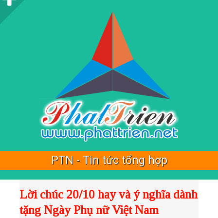
i
d
e
b
a
r
PTN - Tin tức tổng hợp
Lời chúc 20/10 hay và ý nghĩa dành
tặng Ngày Phụ nữ Việt Nam