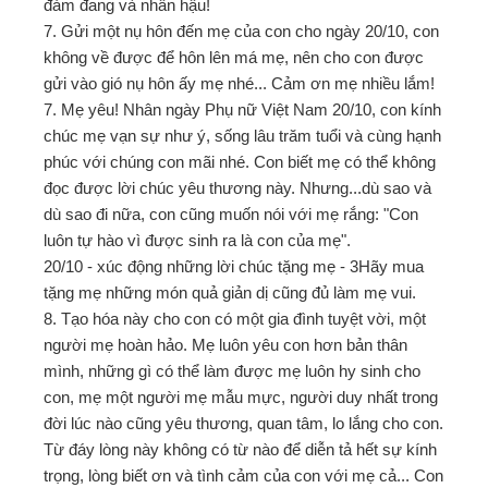
đảm đang và nhân hậu!
7. Gửi một nụ hôn đến mẹ của con cho ngày 20/10, con
không về được để hôn lên má mẹ, nên cho con được
gửi vào gió nụ hôn ấy mẹ nhé... Cảm ơn mẹ nhiều lắm!
7. Mẹ yêu! Nhân ngày Phụ nữ Việt Nam 20/10, con kính
chúc mẹ vạn sự như ý, sống lâu trăm tuổi và cùng hạnh
phúc với chúng con mãi nhé. Con biết mẹ có thể không
đọc được lời chúc yêu thương này. Nhưng...dù sao và
dù sao đi nữa, con cũng muốn nói với mẹ rắng: "Con
luôn tự hào vì được sinh ra là con của mẹ".
20/10 - xúc động những lời chúc tặng mẹ - 3Hãy mua
tặng mẹ những món quả giản dị cũng đủ làm mẹ vui.
8. Tạo hóa này cho con có một gia đình tuyệt vời, một
người mẹ hoàn hảo. Mẹ luôn yêu con hơn bản thân
mình, những gì có thể làm được mẹ luôn hy sinh cho
con, mẹ một người mẹ mẫu mực, người duy nhất trong
đời lúc nào cũng yêu thương, quan tâm, lo lắng cho con.
Từ đáy lòng này không có từ nào để diễn tả hết sự kính
trọng, lòng biết ơn và tình cảm của con với mẹ cả... Con