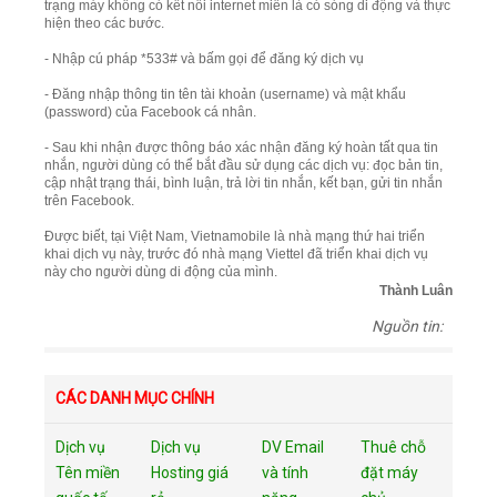
trạng máy không có kết nối internet miễn là có sóng di động và thực
hiện theo các bước.
- Nhập cú pháp *533# và bấm gọi để đăng ký dịch vụ
- Đăng nhập thông tin tên tài khoản (username) và mật khẩu
(password) của Facebook cá nhân.
- Sau khi nhận được thông báo xác nhận đăng ký hoàn tất qua tin
nhắn, người dùng có thể bắt đầu sử dụng các dịch vụ: đọc bản tin,
cập nhật trạng thái, bình luận, trả lời tin nhắn, kết bạn, gửi tin nhắn
trên Facebook.
Được biết, tại Việt Nam, Vietnamobile là nhà mạng thứ hai triển
khai dịch vụ này, trước đó nhà mạng Viettel đã triển khai dịch vụ
này cho người dùng di động của mình.
Thành Luân
Nguồn tin:
CÁC DANH MỤC CHÍNH
Dịch vụ
Dịch vụ
DV Email
Thuê chỗ
Tên miền
Hosting giá
và tính
đặt máy