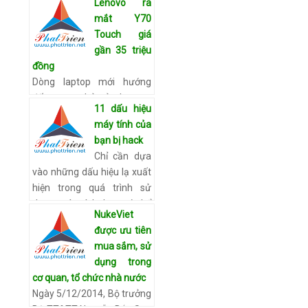
Lenovo ra
trong việc đếm các website
mắt Y70
sống và chết. Bài viết được
Touch giá
đăng tải lại từ …
Xem chi
gần 35 triệu
tiết
đồng
Dòng laptop mới hướng
đến game thủ của Lenovo
11 dấu hiệu
vừa ra mắt chính thức tại
máy tính của
Việt Nam. Bài viết được
bạn bị hack
đăng tải lại từ báo
Chỉ cần dựa
VnExpress. Lenovo Y70
vào những dấu hiệu lạ xuất
Touch mỏ…
Xem chi tiết
hiện trong quá trình sử
dụng máy tính, bạn có thể
NukeViet
biết được máy của bạn đã
được ưu tiên
và đang bị tấn công để tìm
mua sắm, sử
cách khắ…
Xem chi tiết
dụng trong
cơ quan, tổ chức nhà nước
Ngày 5/12/2014, Bộ trưởng