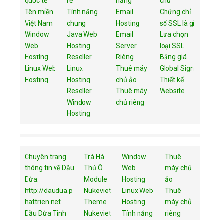
quốc tế
rẻ
năng
chủ
Tên miền
Tính năng
Email
Chứng chỉ
Việt Nam
chung
Hosting
số SSL là gì
Window
Java Web
Email
Lựa chọn
Web
Hosting
Server
loại SSL
Hosting
Reseller
Riêng
Bảng giá
Linux Web
Linux
Thuê máy
Global Sign
Hosting
Hosting
chủ ảo
Thiết kế
Reseller
Thuê máy
Website
Window
chủ riêng
Hosting
Chuyên trang
Trà Hà
Window
Thuê
thông tin về Dầu
Thủ Ô
Web
máy chủ
Dừa.
Module
Hosting
ảo
http://daudua.p
Nukeviet
Linux Web
Thuê
hattrien.net
Theme
Hosting
máy chủ
Dầu Dừa Tinh
Nukeviet
Tính năng
riêng