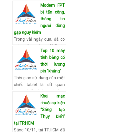
Bộ TT&TT Nguyễn Bắc Son
Modem FPT
đã ký ban hành Thông tư
bị tấn công,
20/2014/TT-BTTTT
thông tin
(Thông tư 20) quy định về
người dùng
các sản phẩm phần mềm
gặp nguy hiểm
nguồn …
Xem chi tiết
Trong vài ngày qua, đã có
một số modem Wi-Fi do
Top 10 máy
FPT Telecom cung cấp cho
tính bảng có
khách hàng bị tin tặc tấn
thời lượng
công. Khách hàng không
pin “khủng”
thể truy cập được vào …
Thời gian sử dụng của một
Xem chi tiết
chiếc tablet là rất quan
trọng bởi chúng thường
Khai mạc
được dùng để làm việc. Hãy
chuỗi sự kiện
cùng điểm danh những
“Sáng tạo
tablet có thời lượng sử
Thụy Điển”
dụn…
Xem chi tiết
tại TP.HCM
Sáng 10/11, tại TP.HCM đã