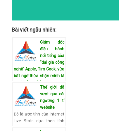
Bài viết ngẫu nhiên:
Giám đốc
điều hành
nổi tiếng của
"đại gia công
nghệ" Apple, Tim Cook, vừa
bất ngờ thừa nhận mình là
người đồng tính
Thế giới đã
Giám đốc điều hành nổi
vượt qua cái
tiếng của "đại gia công
ngưỡng 1 tỉ
nghệ" Apple, Tim Cook, vừa
website
bất ngờ thừa nhận mình là
Đó là ước tính của Internet
người đồng tính. Lời thừa
Live Stats dựa theo tính
nhận này càng trở nên đá…
hình dao động hàng tháng
Xem chi tiết