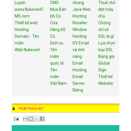
Luyện
CMS
chung
Thuê chỗ
www.NukevietC
Mua Bán
Java Web
đặt máy
MS.com
Đồ Cũ
Hosting
chủ
Thiết kế web
Cửa
Reseller
Chứng
Hosting
Hàng Đồ
Window
chỉ số
Domain - Tên
Cũ
Hosting
SSL là gì
miền
Dịch vụ
DV Email
Lựa chọn
Web Nukeviet
Tên
và tính
loại SSL
miền
năng
Bảng giá
quốc tế
Email
Global
Tên
Hosting
Sign
miền
Email
Thiết kế
Việt Nam
Server
Website
Riêng
AUTHOR
PHATTRIEN.NET
DATE
11:42 PM
COMMENTS
NO COMMENTS
CATEGORIES