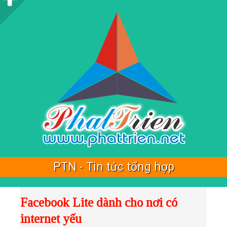
i
d
e
b
a
r
PTN - Tin tức tổng hợp
Facebook Lite dành cho nơi có
internet yếu