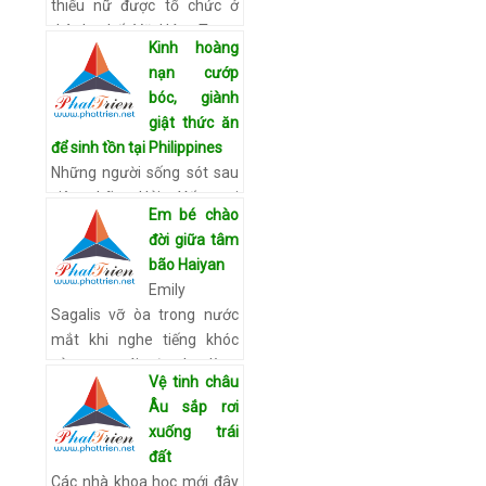
thiếu nữ được tổ chức ở
thành phố Vũ Hán, Trung
Kinh hoàng
Quốc hôm 11/11 Những
nạn cướp
nghệ sĩ tạo ra trang phục
bóc, giành
đầy màu sắc và bắt mắ…
giật thức ăn
Xem chi tiết
để sinh tồn tại Philippines
Những người sống sót sau
siêu bão Hải Yến tại
Em bé chào
Philippines đã cướp phá
đời giữa tâm
các cửa hàng và đào bới
bão Haiyan
khắp nơi để tìm kiếm thức
Emily
ăn nhằm thoát cảnh chết
Sagalis vỡ òa trong nước
đói, h…
Xem chi tiết
mắt khi nghe tiếng khóc
của con gái vừa lọt lòng
Vệ tinh châu
giữa cảnh hoang tàn ở
Âu sắp rơi
Tacloban. Con gái của
xuống trái
Sagalis vừa chào đời hô…
đất
Xem chi tiết
Các nhà khoa học mới đây