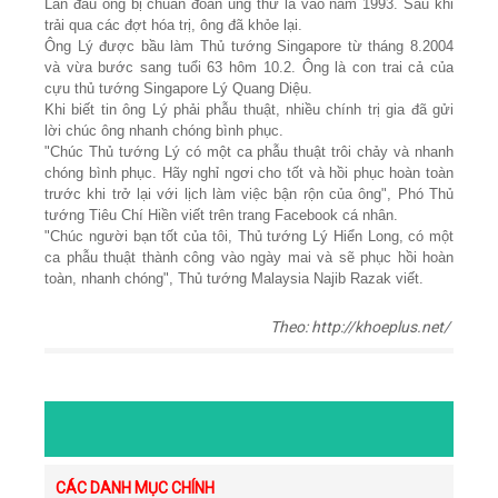
Lần đầu ông bị chuẩn đoán ung thư là vào năm 1993. Sau khi
trải qua các đợt hóa trị, ông đã khỏe lại.
Ông Lý được bầu làm Thủ tướng Singapore từ tháng 8.2004
và vừa bước sang tuổi 63 hôm 10.2. Ông là con trai cả của
cựu thủ tướng Singapore Lý Quang Diệu.
Khi biết tin ông Lý phải phẫu thuật, nhiều chính trị gia đã gửi
lời chúc ông nhanh chóng bình phục.
"Chúc Thủ tướng Lý có một ca phẫu thuật trôi chảy và nhanh
chóng bình phục. Hãy nghỉ ngơi cho tốt và hồi phục hoàn toàn
trước khi trở lại với lịch làm việc bận rộn của ông", Phó Thủ
tướng Tiêu Chí Hiền viết trên trang Facebook cá nhân.
"Chúc người bạn tốt của tôi, Thủ tướng Lý Hiển Long, có một
ca phẫu thuật thành công vào ngày mai và sẽ phục hồi hoàn
toàn, nhanh chóng", Thủ tướng Malaysia Najib Razak viết.
Theo: http://khoeplus.net/
CÁC DANH MỤC CHÍNH