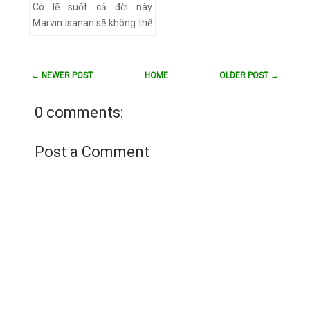
Có lẽ suốt cả đời này
Xem chi tiết
Marvin Isanan sẽ không thể
nào quên được giây phút
cả ba cô con gái, trong đó
đứa nhỏ nhất mới 8 tuổi, bị
← NEWER POST
HOME
OLDER POST →
bão cướp khỏi tay anh.…
Xem chi tiết
0 comments:
Post a Comment