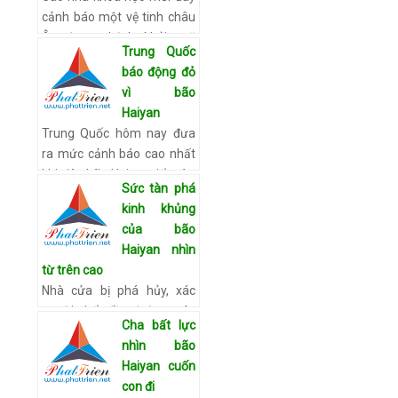
cảnh báo một vệ tinh châu
Âu đang chệch khỏi quỹ
Trung Quốc
đạo và sẽ rơi xuống trái đất,
báo động đỏ
nhưng chưa xác định được
vì bão
địa điểm chính xác. …
Xem
Haiyan
chi tiết
Trung Quốc hôm nay đưa
ra mức cảnh báo cao nhất
khi siêu bão Haiyan tiến vào
Sức tàn phá
miền nam nước này và 7
kinh khủng
thủy thủ trên một tàu chở
của bão
hàng được thông báo mất…
Haiyan nhìn
Xem chi tiết
từ trên cao
Nhà cửa bị phá hủy, xác
người chết đầy đường, cây
Cha bất lực
cối bật gốc là những thảm
nhìn bão
cảnh được ghi lại trong
Haiyan cuốn
những bức ảnh được chụp
con đi
từ trên cao tại vùng bị si…