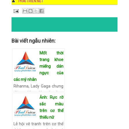
AUTHOR
PHATTRIEN.NET
DATE
12:26 AM
COMMENTS
NO COMMENTS
CATEGORIES
Bài viết ngẫu nhiên:
Mốt thời
trang khoe
miếng dán
ngực của
các mỹ nhân
Rihanna, Lady Gaga chưng
diện miếng dán nhũ hoa
Ảnh: Rực rỡ
qua làn vải xuyên thấu, Dita
sắc màu
Von Teese, Nicki Minaj lại
trên cơ thể
táo bạo ngại thả rông
thiếu nữ
miếng dán. Vũ nữ số 1 …
Lễ hội vẽ tranh trên cơ thể
Xem chi tiết