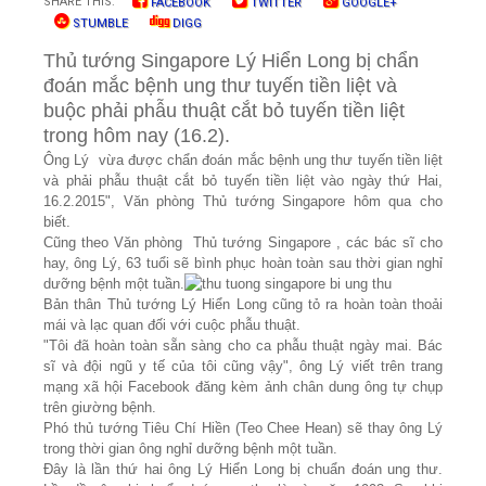
SHARE THIS:
FACEBOOK
TWITTER
GOOGLE+
STUMBLE
DIGG
Thủ tướng Singapore Lý Hiển Long bị chẩn
đoán mắc bệnh ung thư tuyến tiền liệt và
buộc phải phẫu thuật cắt bỏ tuyến tiền liệt
trong hôm nay (16.2).
Ông Lý vừa được chẩn đoán mắc bệnh ung thư tuyến tiền liệt
và phải phẫu thuật cắt bỏ tuyến tiền liệt vào ngày thứ Hai,
16.2.2015", Văn phòng Thủ tướng Singapore hôm qua cho
biết.
Cũng theo Văn phòng Thủ tướng Singapore , các bác sĩ cho
hay, ông Lý, 63 tuổi sẽ bình phục hoàn toàn sau thời gian nghỉ
dưỡng bệnh một tuần.
Bản thân Thủ tướng Lý Hiển Long cũng tỏ ra hoàn toàn thoải
mái và lạc quan đối với cuộc phẫu thuật.
"Tôi đã hoàn toàn sẵn sàng cho ca phẫu thuật ngày mai. Bác
sĩ và đội ngũ y tế của tôi cũng vậy", ông Lý viết trên trang
mạng xã hội Facebook đăng kèm ảnh chân dung ông tự chụp
trên giường bệnh.
Phó thủ tướng Tiêu Chí Hiền (Teo Chee Hean) sẽ thay ông Lý
trong thời gian ông nghỉ dưỡng bệnh một tuần.
Đây là lần thứ hai ông Lý Hiển Long bị chuẩn đoán ung thư.