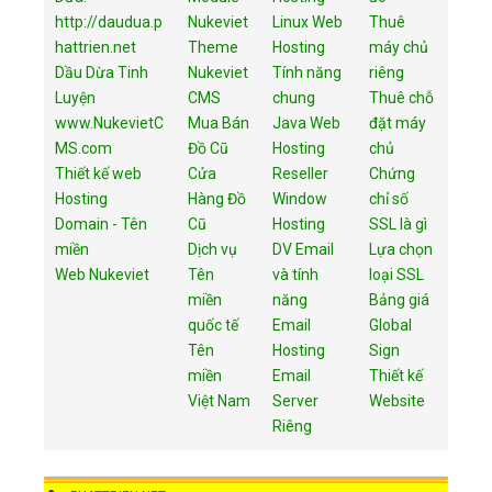
http://daudua.p
Nukeviet
Linux Web
Thuê
hattrien.net
Theme
Hosting
máy chủ
Dầu Dừa Tinh
Nukeviet
Tính năng
riêng
Luyện
CMS
chung
Thuê chỗ
www.NukevietC
Mua Bán
Java Web
đặt máy
MS.com
Đồ Cũ
Hosting
chủ
Thiết kế web
Cửa
Reseller
Chứng
Hosting
Hàng Đồ
Window
chỉ số
Domain - Tên
Cũ
Hosting
SSL là gì
miền
Dịch vụ
DV Email
Lựa chọn
Web Nukeviet
Tên
và tính
loại SSL
miền
năng
Bảng giá
quốc tế
Email
Global
Tên
Hosting
Sign
miền
Email
Thiết kế
Việt Nam
Server
Website
Riêng