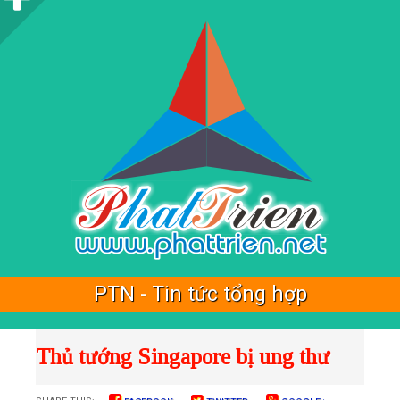
i
d
e
b
a
r
PTN - Tin tức tổng hợp
Thủ tướng Singapore bị ung thư