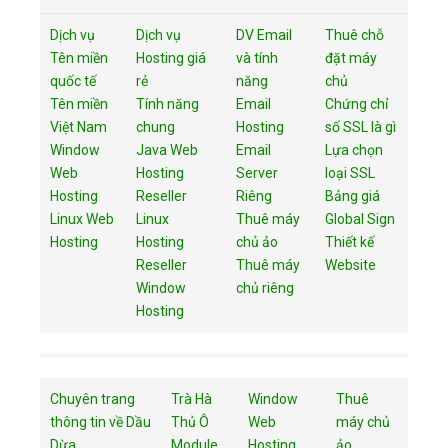
Dịch vụ
Dịch vụ
DV Email
Thuê chỗ
Tên miền
Hosting giá
và tính
đặt máy
quốc tế
rẻ
năng
chủ
Tên miền
Tính năng
Email
Chứng chỉ
Việt Nam
chung
Hosting
số SSL là gì
Window
Java Web
Email
Lựa chọn
Web
Hosting
Server
loại SSL
Hosting
Reseller
Riêng
Bảng giá
Linux Web
Linux
Thuê máy
Global Sign
Hosting
Hosting
chủ ảo
Thiết kế
Reseller
Thuê máy
Website
Window
chủ riêng
Hosting
Chuyên trang
Trà Hà
Window
Thuê
thông tin về Dầu
Thủ Ô
Web
máy chủ
Dừa.
Module
Hosting
ảo