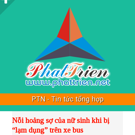
i
d
e
b
a
r
PTN - Tin tức tổng hợp
Nỗi hoảng sợ của nữ sinh khi bị
“lạm dụng” trên xe bus