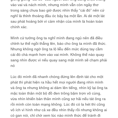
vào vai và nách mình, nhưng mình vẫn còn ngây thơ
trong sáng chưa bao giờ được nhìn thấy “cái đó” nên cứ
nghĩ là thỉnh thoảng đầu óc bậy bạ một lần. Ai dè một lát
sau phát hoảng bởi vì cảm nhận của mình là hoàn toàn
chính xác.
Mình cứ tưởng ông ta nghĩ mình đang ngủ nên đã điều
chỉnh tư thế ngồi thẳng lên, báo cho ông ta mình đã thức.
Nhưng không ngờ ông ta lộ liễu đến mức dùng tay cầm
cái đó chà mạnh hơn vào vai mình. Không thể nào quay
sang nhìn được vì nếu quay sang mặt mình sẽ chạm phải
nó
Lúc đó mình đã nhanh chóng đứng lên định tát cho một
phát thì phát hiện ra hầu hết mọi người đang nhìn mình
và ông ta nhưng không ai dám lên tiếng, nhìn kỹ lại ông ta
mặc toàn thân một bộ đồ đen trông bặm trợn vô cùng,
vừa nhìn khiến bản thân mình cũng sợ hãi nếu tát ông ra
rồi mình còn toàn mạng không. Lúc đó có la hét thì cũng
vô ích vì hình như cả xe đều nhìn thấy rồi nhưng không ai
có gan nói, chỉ chờ xem lúc nào mình thức để tránh đi