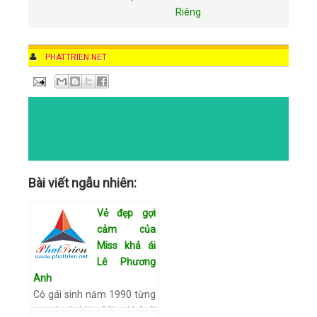
Riêng
AUTHOR
PHATTRIEN.NET
DATE
11:30 PM
COMMENTS
NO COMMENTS
CATEGORIES
Bài viết ngẫu nhiên:
Vẻ đẹp gợi
cảm của
Miss khả ái
Lê Phương
Anh
Cô gái sinh năm 1990 từng
đạt danh hiệu Miss khả ái