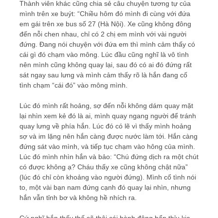
Thành viên khác cũng chia sẻ câu chuyện tương tự của
mình trên xe buýt: “Chiều hôm đó mình đi cùng với đứa
em gái trên xe bus số 27 (Hà Nội). Xe cũng không đông
đến nỗi chen nhau, chỉ có 2 chị em mình với vài người
đứng. Đang nói chuyện với đứa em thì mình cảm thấy có
cái gì đó chạm vào mông. Lúc đầu cũng nghĩ là vô tình
nên mình cũng không quay lại, sau đó có ai đó đứng rất
sát ngay sau lưng và mình cảm thấy rõ là hắn đang cố
tình chạm “cái đó” vào mông mình.
Lúc đó mình rất hoảng, sợ đến nỗi không dám quay mặt
lại nhìn xem kẻ đó là ai, mình quay ngang người để tránh
quay lưng về phía hắn. Lúc đó có lẽ vì thấy mình hoảng
sợ và im lặng nên hắn càng được nước làm tới. Hắn càng
đứng sát vào mình, và tiếp tục chạm vào hông của mình.
Lúc đó mình nhìn hắn và bảo: “Chú đứng dịch ra một chút
có được không ạ? Cháu thấy xe cũng không chật nữa”
(lúc đó chỉ còn khoảng vào người đứng). Mình cố tình nói
to, một vài bạn nam đứng cạnh đó quay lại nhìn, nhưng
hắn vẫn tỉnh bơ và không hề nhích ra.