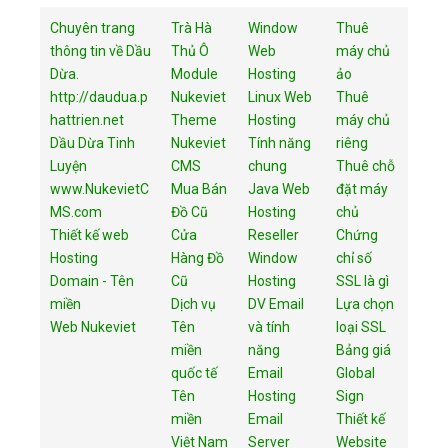
Chuyên trang
Trà Hà
Window
Thuê
thông tin về Dầu
Thủ Ô
Web
máy chủ
Dừa.
Module
Hosting
ảo
http://daudua.p
Nukeviet
Linux Web
Thuê
hattrien.net
Theme
Hosting
máy chủ
Dầu Dừa Tinh
Nukeviet
Tính năng
riêng
Luyện
CMS
chung
Thuê chỗ
www.NukevietC
Mua Bán
Java Web
đặt máy
MS.com
Đồ Cũ
Hosting
chủ
Thiết kế web
Cửa
Reseller
Chứng
Hosting
Hàng Đồ
Window
chỉ số
Domain - Tên
Cũ
Hosting
SSL là gì
miền
Dịch vụ
DV Email
Lựa chọn
Web Nukeviet
Tên
và tính
loại SSL
miền
năng
Bảng giá
quốc tế
Email
Global
Tên
Hosting
Sign
miền
Email
Thiết kế
Việt Nam
Server
Website