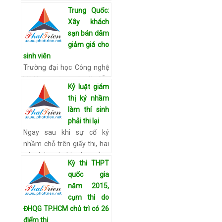
Nội đã dám xuất hiện công
Trung Quốc:
khai để chia sẻ về tình... Lê
Xây khách
Minh Trang và Jin đều sinh
sạn bán dâm
năm 1989, là cặp đôi đồng
giảm giá cho
tính nữ đã yêu …
Xem chi
sinh viên
tiết
Trường đại học Công nghệ
Vũ Xương được cho là diễn
Kỷ luật giám
ra hoạt động mại dâm
thị ký nhầm
trong một khách sạn sang
làm thí sinh
trọng nằm trong khuôn
phải thi lại
viên nhà trường. Tờ Thờ…
Ngay sau khi sự cố ký
Xem chi tiết
nhầm chỗ trên giấy thi, hai
cán bộ coi thi và trưởng
Kỳ thi THPT
điểm thi đã bị buộc thôi làm
quốc gia
nhiệm vụ tại điểm thi.
năm 2015,
PGS.TS Nguyễn Đức…
Xem
cụm thi do
chi tiết
ĐHQG TP.HCM chủ trì có 26
điểm thi