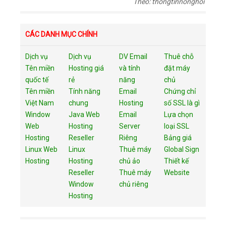
Theo: thongtinnonghoi
CÁC DANH MỤC CHÍNH
Dịch vụ
Dịch vụ
DV Email
Thuê chỗ
Tên miền
Hosting giá
và tính
đặt máy
quốc tế
rẻ
năng
chủ
Tên miền
Tính năng
Email
Chứng chỉ
Việt Nam
chung
Hosting
số SSL là gì
Window
Java Web
Email
Lựa chọn
Web
Hosting
Server
loại SSL
Hosting
Reseller
Riêng
Bảng giá
Linux Web
Linux
Thuê máy
Global Sign
Hosting
Hosting
chủ ảo
Thiết kế
Reseller
Thuê máy
Website
Window
chủ riêng
Hosting