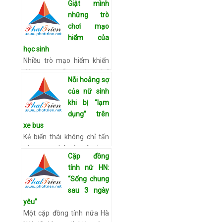
Giật mình
ĐH Sân khấu điện ảnh năm
những trò
2010, Hoa khôi MXH
chơi mạo
TamTay 2010... Mặc dù tốt
hiểm của
nghiệp Khoa thiết kế mỹ
học sinh
thu…
Xem chi tiết
Nhiều trò mạo hiểm khiến
dân mạng “rợn tóc gáy”
Nỗi hoảng sợ
Thời gian gần đây liên tục
của nữ sinh
xuất hiện nhiều hình ảnh về
khi bị “lạm
những trò đùa của học sinh
dụng” trên
khiến cộng đồng mạ…
Xem
xe bus
chi tiết
Kẻ biến thái không chỉ tấn
công nạn nhân ở ngõ vắng,
Cặp đồng
đường hẹp, xe khách… mà
tính nữ HN:
còn xuất hiện trên các
“Sống chung
tuyến xe buýt công cộng.
sau 3 ngày
Đáng báo động, hiện nay,…
yêu”
Xem chi tiết
Một cặp đồng tính nữa Hà