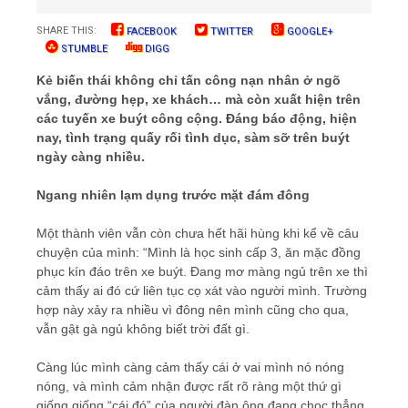
SHARE THIS:
FACEBOOK
TWITTER
GOOGLE+
STUMBLE
DIGG
Kẻ biến thái không chỉ tấn công nạn nhân ở ngõ
vắng, đường hẹp, xe khách… mà còn xuất hiện trên
các tuyến xe buýt công cộng. Đáng báo động, hiện
nay, tình trạng quấy rối tình dục, sàm sỡ trên buýt
ngày càng nhiều.
Ngang nhiên lạm dụng trước mặt đám đông
Một thành viên vẫn còn chưa hết hãi hùng khi kể về câu
chuyện của mình: “Mình là học sinh cấp 3, ăn mặc đồng
phục kín đáo trên xe buýt. Đang mơ màng ngủ trên xe thì
cảm thấy ai đó cứ liên tục cọ xát vào người mình. Trường
hợp này xảy ra nhiều vì đông nên mình cũng cho qua,
vẫn gật gà ngủ không biết trời đất gì.
Càng lúc mình càng cảm thấy cái ở vai mình nó nóng
nóng, và mình cảm nhận được rất rõ ràng một thứ gì
giống giống “cái đó” của người đàn ông đang chọc thẳng