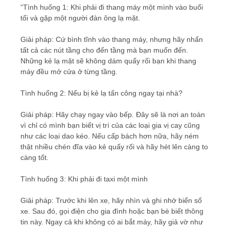
“Tình huống 1: Khi phải đi thang máy một mình vào buổi
tối và gặp một người đàn ông lạ mặt.
Giải pháp: Cứ bình tĩnh vào thang máy, nhưng hãy nhấn
tất cả các nút tầng cho đến tầng mà bạn muốn đến.
Những kẻ lạ mặt sẽ không dám quấy rối bạn khi thang
máy đều mở cửa ở từng tầng.
Tình huống 2: Nếu bị kẻ lạ tấn công ngay tại nhà?
Giải pháp: Hãy chạy ngay vào bếp. Đây sẽ là nơi an toàn
vì chỉ có mình bạn biết vị trí của các loại gia vị cay cũng
như các loại dao kéo. Nếu cấp bách hơn nữa, hãy ném
thật nhiều chén đĩa vào kẻ quấy rối và hãy hét lên càng to
càng tốt.
Tình huống 3: Khi phải đi taxi một mình
Giải pháp: Trước khi lên xe, hãy nhìn và ghi nhớ biển số
xe. Sau đó, gọi điện cho gia đình hoặc bạn bè biết thông
tin này. Ngay cả khi không có ai bắt máy, hãy giả vờ như