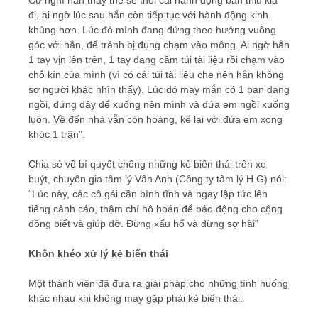
Cứ nghĩ hắn thấy thế sẽ thôi cái hành động bẩn thỉu kia
đi, ai ngờ lúc sau hắn còn tiếp tục với hành động kinh
khủng hơn. Lúc đó mình đang đứng theo hướng vuông
góc với hắn, để tránh bị đụng chạm vào mông. Ai ngờ hắn
1 tay vịn lên trên, 1 tay đang cầm túi tài liệu rồi chạm vào
chỗ kín của mình (vì có cái túi tài liệu che nên hắn không
sợ người khác nhìn thấy). Lúc đó may mắn có 1 bạn đang
ngồi, đứng dậy để xuống nên mình và đứa em ngồi xuống
luôn. Về đến nhà vẫn còn hoảng, kể lại với đứa em xong
khóc 1 trận”.
Chia sẻ về bí quyết chống những kẻ biến thái trên xe
buýt, chuyên gia tâm lý Vân Anh (Công ty tâm lý H.G) nói:
“Lúc này, các cô gái cần bình tĩnh và ngay lập tức lên
tiếng cảnh cáo, thậm chí hô hoán để báo động cho cộng
đồng biết và giúp đỡ. Đừng xấu hổ và đừng sợ hãi”
Khôn khéo xử lý kẻ biến thái
Một thành viên đã đưa ra giải pháp cho những tình huống
khác nhau khi không may gặp phải kẻ biến thái: