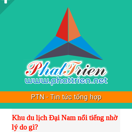
i
d
e
b
a
r
PTN - Tin tức tổng hợp
Khu du lịch Đại Nam nổi tiếng nhờ
lý do gì?