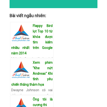
Bài viết ngẫu nhiên:
Flappy Bird
lọt Top 10 từ
khóa được
tìm kiếm
nhiều nhất trên Google
năm 2014
Mới đây, Google đã công bố
Xem phim
danh sách 10 từ khóa được
"Khe nứt
tìm kiếm nhiều nhất trên
Andreas" Khi
thế giới 2014, trong đó có
tình yêu
trò chơi Flappy Bird của
chiến thắng thảm họa
Nguyễn Hà Đông. …
Xem chi
Dwayne Johnson có vai
tiết
diễn ấn tượng trong San
Ông tôi là
Andreas (Nguồn: CGV) Với
cương thi
sự trợ giúp của công nghệ