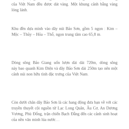
của Việt Nam đều được dát vàng. Một khung cảnh bằng vàng
lóng lánh.
Khu đền dựa mình vào dãy núi Bảo Sơn, gồm 5 ngọn : Kim –
Mộc – Thủy – Hỏa – Thổ, ngọn trung tâm cao 65,8 m.
Dòng sông Bảo Giang uốn lượn dài
dài 720m, dòng sông
này
bao quanh Kim Điện và dãy Bảo Sơn
dài 250m
tạo nên một
cảnh núi non hữu tình đặc trưng của Việt Nam.
Còn dưới chân dãy Bảo Sơn là các hang động đưa bạn về với các
truyền thuyết cội nguồn từ Lạc Long Quân, Âu Cơ, An Dương
Vương, Phù Đổng, trận chiến Bạch Đằng đến các cảnh sinh hoạt
của nền văn minh lúa nước…