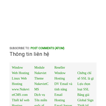
SUBSCRIBE TO:
POST COMMENTS (ATOM)
Thông tin liên hệ
Window
Module
Reseller
Web Hosting
Nukeviet
Window
Chứng chỉ
Linux Web
Theme
Hosting
số SSL là gì
Hosting
NukevietC
DV Email và
Lựa chọn
www.Nukevi
MS
tính năng
loại SSL
etCMS.com
Dịch vụ
Email
Bảng giá
Thiết kế web
Tên miền
Hosting
Global Sign
Hosting
quốc tế
Email Server
Thiết kế