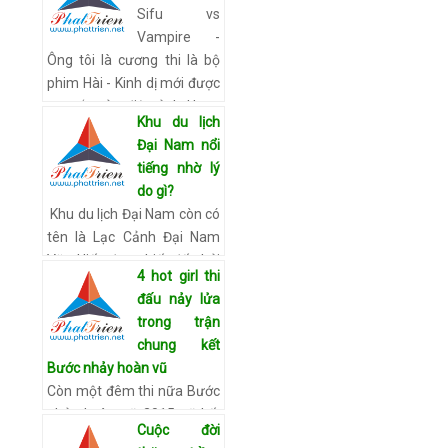
Sifu vs
hiện đại, điện ảnh ngày
Vampire -
càng có những bước tiến
Ông tôi là cương thi là bộ
d…
Xem chi tiết
phim Hài - Kinh dị mới được
ra mắt của điện ảnh Hong
Khu du lịch
Kong. Sifu Vs. Vampire là
Đại Nam nổi
tập hợp của đủ bộ anh tài …
tiếng nhờ lý
Xem chi tiết
do gì?
Khu du lịch Đại Nam còn có
tên là Lạc Cảnh Đại Nam
Văn Hiến được biết đến bởi
4 hot girl thi
những cảnh đẹp mê hồn và
đấu nảy lửa
những công trình vĩ đại hiện
trong trận
tọa lạc tại …
Xem chi tiết
chung kết
Bước nhảy hoàn vũ
Còn một đêm thi nữa Bước
nhảy hoàn vũ 2015 sẽ kết
Cuộc đời
thúc chặng đường tìm kiếm