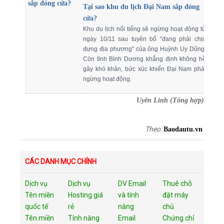
Tại sao khu du lịch Đại Nam sắp đóng
cửa?
Khu du lịch nổi tiếng sẽ ngừng hoạt động từ
ngày 10/11 sau tuyên bố "đang phải chịu
đựng địa phương" của ông Huỳnh Uy Dũng.
Còn tỉnh Bình Dương khẳng định không hề
gây khó khăn, bức xúc khiến Đại Nam phải
ngừng hoạt động.
Uyên Linh (Tổng hợp)
Theo:
Baodautu.vn
CÁC DANH MỤC CHÍNH
Dịch vụ
Dịch vụ
DV Email
Thuê chỗ
Tên miền
Hosting giá
và tính
đặt máy
quốc tế
rẻ
năng
chủ
Tên miền
Tính năng
Email
Chứng chỉ