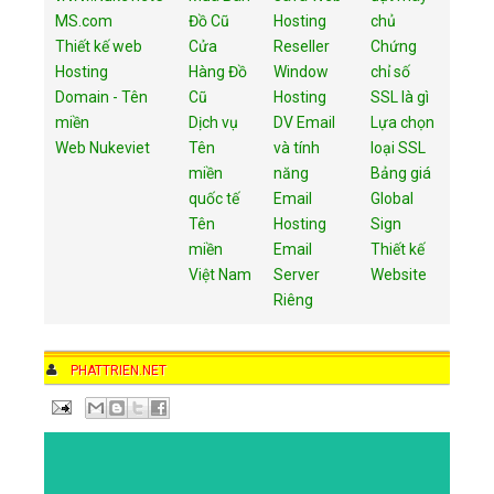
MS.com
Đồ Cũ
Hosting
chủ
Thiết kế web
Cửa
Reseller
Chứng
Hosting
Hàng Đồ
Window
chỉ số
Domain - Tên
Cũ
Hosting
SSL là gì
miền
Dịch vụ
DV Email
Lựa chọn
Web Nukeviet
Tên
và tính
loại SSL
miền
năng
Bảng giá
quốc tế
Email
Global
Tên
Hosting
Sign
miền
Email
Thiết kế
Việt Nam
Server
Website
Riêng
AUTHOR
PHATTRIEN.NET
DATE
11:07 PM
COMMENTS
NO COMMENTS
CATEGORIES