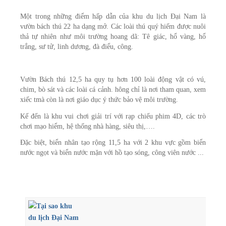
Một trong những điểm hấp dẫn của khu du lịch Đại Nam là
vườn bách thú 22 ha dạng mở. Các loài thú quý hiếm được nuôi
thả tự nhiên như môi trường hoang dã: Tê giác, hổ vàng, hổ
trắng, sư tử, linh dương, đà điểu, công.
Vườn Bách thú 12,5 ha
quy tụ hơn 100 loài động vật có vú,
chim, bò sát và các loài cá cảnh.
hông chỉ là nơi tham quan, xem
xiếc tmà còn là nơi giáo dục ý thức bảo vệ môi trường.
Kế đến là khu vui chơi giải trí với rạp chiếu phim 4D, các trò
chơi mạo hiểm, hệ thống nhà hàng, siêu thị,….
Đặc biệt, biển nhân tạo rộng 11,5 ha với 2 khu vực
gồm biển
nước ngọt và biển nước mặn với
hồ tạo sóng, công viên nước ...