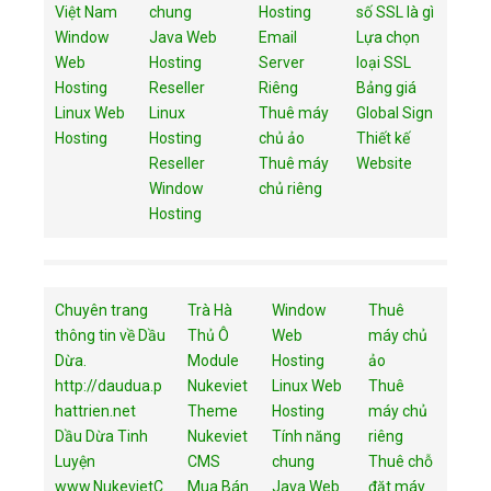
Việt Nam
chung
Hosting
số SSL là gì
Window
Java Web
Email
Lựa chọn
Web
Hosting
Server
loại SSL
Hosting
Reseller
Riêng
Bảng giá
Linux Web
Linux
Thuê máy
Global Sign
Hosting
Hosting
chủ ảo
Thiết kế
Reseller
Thuê máy
Website
Window
chủ riêng
Hosting
Chuyên trang
Trà Hà
Window
Thuê
thông tin về Dầu
Thủ Ô
Web
máy chủ
Dừa.
Module
Hosting
ảo
http://daudua.p
Nukeviet
Linux Web
Thuê
hattrien.net
Theme
Hosting
máy chủ
Dầu Dừa Tinh
Nukeviet
Tính năng
riêng
Luyện
CMS
chung
Thuê chỗ
www.NukevietC
Mua Bán
Java Web
đặt máy