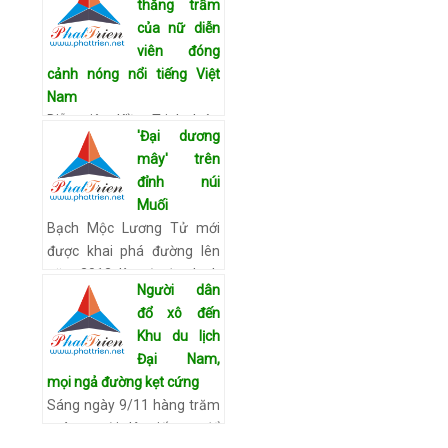
thăng trầm
tài năng nhảy múa ở mùa
của nữ diễn
thứ 6. Hiện tại, cơ hội đang
viên đóng
chia đều cho cả …
Xem chi
cảnh nóng nổi tiếng Việt
tiết
Nam
Diễn viên Kiều Trinh luôn
'Đại dương
được khán giả nhớ tới bởi
mây' trên
những hình ảnh nóng bỏng
đỉnh núi
trên phim. Nhưng câu
Muối
chuyện ngoài đời thật của
Bạch Mộc Lương Tử mới
nữ diễn viên này còn …
Xem
được khai phá đường lên
chi tiết
năm 2012, là một địa danh
Người dân
còn nhiều bí ẩn và vẫn là
đổ xô đến
một cái tên còn khá xa lạ
Khu du lịch
với dân xê dịch. Tuy nhi…
Đại Nam,
Xem chi tiết
mọi ngả đường kẹt cứng
Sáng ngày 9/11 hàng trăm
ngàn người dân tiếp tục đổ