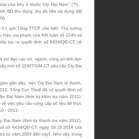
hừa của khu ở thuộc Cty Đại Nam" (?!)...
ỉnh BD thu đúng, thu đủ tiền sử dụng đất
DN).
V.I, gửi Tổng TTCP cho biết: Thủ tướng
u hiệu sai phạm của Kết luận số 1549 và
iếp tục ra quyết định số 6434/QĐ-CT, về
chỉ đạo các sở, ngành, công an tỉnh làm
Giấy mời số 11947/GM-CT yêu cầu Cty Đại
an gần đây, việc Cty Đại Nam bị thanh,
2012, Tổng Cục Thuế đã có quyết định số
ần Đại Nam (thời kỳ kiểm tra năm 2011).
về việc yêu cầu cung cấp số liệu để thực
10 - 2012.
ty Đại Nam (thời kỳ thanh tra năm 2012).
huế số 6434/QĐ-CT, ngày 16.10.2014 của
 tra từ năm 2009 đến nay). Như vậy, trong