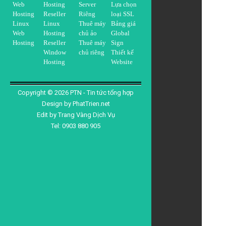
Web
Hosting
Server
Lựa chọn
Hosting
Reseller
Riêng
loại SSL
Linux
Linux
Thuê máy
Bảng giá
Web
Hosting
chủ ảo
Global
Hosting
Reseller
Thuê máy
Sign
Window
chủ riêng
Thiết kế
Hosting
Website
Copyright ©
2026
PTN - Tin tức tổng hợp
Design by
PhatTrien.net
Edit by
Trang Vàng Dịch Vụ
Tel: 0903 880 905