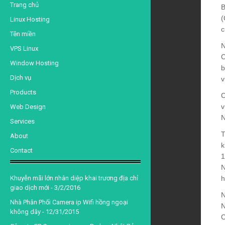
d
Trang chủ
B
(
Linux Hosting
c
Tên miền
N
VPS Linux
C
Window Hosting
b
Dịch vụ
v
Products
C
v
Web Design
N
Services
T
About
k
Contact
1
N
Khuyễn mãi lớn nhân diệp khai trương địa chỉ
h
giao dịch mới
- 3/2/2016
N
Nhà Phân Phối Camera ip Wifi hồng ngoại
N
không dây
- 12/31/2015
C