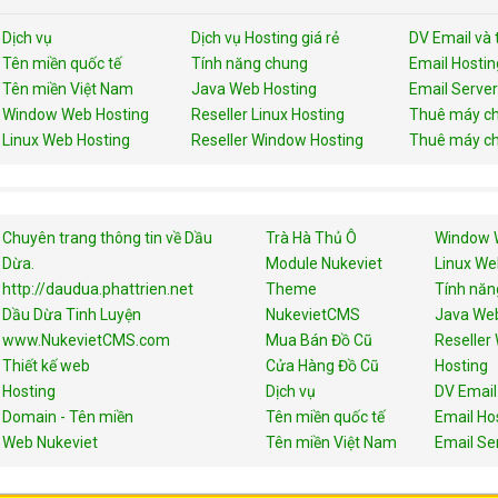
Dịch vụ
Dịch vụ Hosting giá rẻ
DV Email và 
Tên miền quốc tế
Tính năng chung
Email Hostin
Tên miền Việt Nam
Java Web Hosting
Email Server
Window Web Hosting
Reseller Linux Hosting
Thuê máy ch
Linux Web Hosting
Reseller Window Hosting
Thuê máy ch
Chuyên trang thông tin về Dầu
Trà Hà Thủ Ô
Window 
Dừa.
Module Nukeviet
Linux We
http://daudua.phattrien.net
Theme
Tính năn
Dầu Dừa Tinh Luyện
NukevietCMS
Java Web
www.NukevietCMS.com
Mua Bán Đồ Cũ
Reseller
Thiết kế web
Cửa Hàng Đồ Cũ
Hosting
Hosting
Dịch vụ
DV Email
Domain - Tên miền
Tên miền quốc tế
Email Ho
Web Nukeviet
Tên miền Việt Nam
Email Se