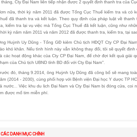
 tháng, Cty Đại Nam liên tiếp nhận được 2 quyết định thanh tra của C
ơn nữa, thời kỳ năm 2011 đã được Tổng Cục Thuế kiểm tra và có kế
huế đã thanh tra và kết luận. Theo quy định của pháp luật về thanh
ra, kiểm tra lại vụ việc mà Tổng Cục Thuế đã kết luận, cũng như nhữ
hời kỳ năm năm 2011 và năm 2012 đã được thanh tra, kiểm tra, tại sao
ng Huỳnh Uy Dũng - Tổng GĐ kiêm Chủ tịch HĐQT Cty CP Đại Nam -
ào khó khăn. Nếu tình hình này vẫn không thay đổi, tôi sẽ quyết địn
à các hoạt động khác của Cty CP Đại Nam, để chờ đợi kết quả giải qu
hạm của Chủ tịch UBND tỉnh BD đối với Cty Đại Nam".
rước đó, tháng 9.2014, ông Huỳnh Uy Dũng đã công bố sẽ mang toàn
ăm (2014 - 2030), cùng phối hợp với Bệnh viện Đại học Y dược TP HC
ả nước... Việc khu du lịch Đại Nam và Cty Đại Nam bị đóng cửa, coi n
m được mổ tim miễn phí.
CÁC DANH MỤC CHÍNH