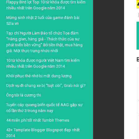
Flappy Bird lọt Top 10 từ khóa được tìm kiếm
nhiều nhất trên Google năm 2014
Mừng sinh nhật 2 tuổi của game đánh bài
52la.vn
Tạp chí Người Làm Báo tổ chức Tọa đàm
“Hàng gian, hàng giả - Thách thức của sự
phát triển bền vững” Bỏ tiền thật, mua hàng
giả: Một thực trạng nhức nhối
B
10 từ khóa được người Việt Nam tìm kiếm
nhiều nhất trên Google năm 2014
Khôi phục thẻ nhớ bị mất dung lượng
Dịch vụ đi chung xe bị “tuýt còi”, Grab nói gì?
Ông tôi là cương thi
Tuyến cáp quang biển quốc tế AAG gặp sự
cố lần thứ 3 trong năm nay
44 miễn phí tốt nhất Tumblr Themes
43+ Template Blogger Blogspot đẹp nhất
2014