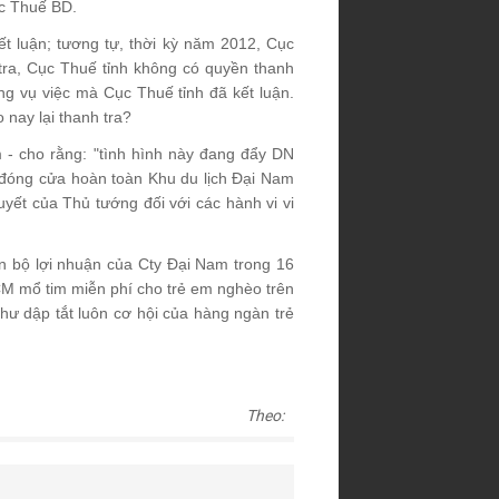
ục Thuế BD.
t luận; tương tự, thời kỳ năm 2012, Cục
 tra, Cục Thuế tỉnh không có quyền thanh
ng vụ việc mà Cục Thuế tỉnh đã kết luận.
 nay lại thanh tra?
 cho rằng: "tình hình này đang đẩy DN
h đóng cửa hoàn toàn Khu du lịch Đại Nam
yết của Thủ tướng đối với các hành vi vi
 bộ lợi nhuận của Cty Đại Nam trong 16
M mổ tim miễn phí cho trẻ em nghèo trên
hư dập tắt luôn cơ hội của hàng ngàn trẻ
Theo: