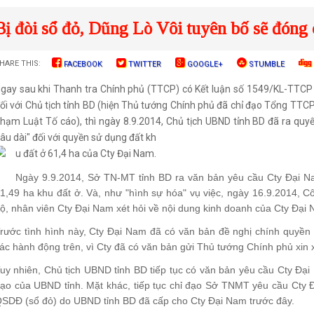
Bị đòi sổ đỏ, Dũng Lò Vôi tuyên bố sẽ đóng
HARE THIS:
FACEBOOK
TWITTER
GOOGLE+
STUMBLE
gay sau khi Thanh tra Chính phủ (TTCP) có Kết luận số 1549/KL-TTCP 
ối với Chủ tịch tỉnh BD (hiện Thủ tướng Chính phủ đã chỉ đạo Tổng TTCP x
hạm Luật Tố cáo), thì ngày 8.9.2014, Chủ tịch UBND tỉnh BD đã ra quy
lâu dài" đối với quyền sử dụng đất kh
u đất ở 61,4 ha của Cty Đại Nam.
Ngày 9.9.2014, Sở TN-MT tỉnh BD ra văn bản yêu cầu Cty Đại 
1,49 ha khu đất ở. Và, như "hình sự hóa" vụ việc, ngày 16.9.2014, C
ộ, nhân viên Cty Đại Nam xét hỏi về nội dung kinh doanh của Cty Đại N
rước tình hình này, Cty Đại Nam đã có văn bản đề nghị chính quyề
ác hành động trên, vì Cty đã có văn bản gửi Thủ tướng Chính phủ xin x
uy nhiên, Chủ tịch UBND tỉnh BD tiếp tục có văn bản yêu cầu Cty Đạ
ạo của UBND tỉnh. Mặt khác, tiếp tục chỉ đạo Sở TNMT yêu cầu Cty Đ
SDĐ (sổ đỏ) do UBND tỉnh BD đã cấp cho Cty Đại Nam trước đây.