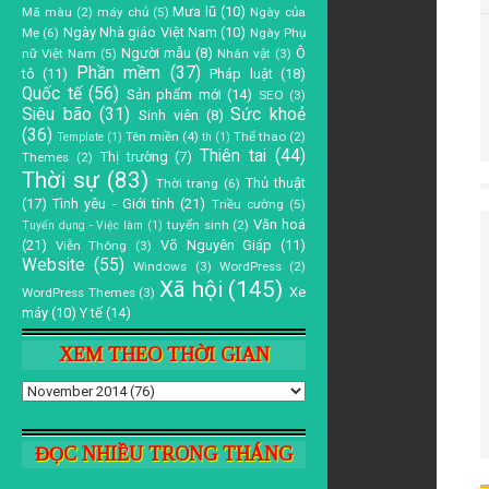
Mưa lũ
(10)
Mã màu
(2)
máy chủ
(5)
Ngày của
Ngày Nhà giáo Việt Nam
(10)
Mẹ
(6)
Ngày Phụ
Người mẫu
(8)
Ô
nữ Việt Nam
(5)
Nhân vật
(3)
Phần mềm
(37)
tô
(11)
Pháp luật
(18)
Quốc tế
(56)
Sản phẩm mới
(14)
SEO
(3)
Siêu bão
(31)
Sức khoẻ
Sinh viên
(8)
(36)
Tên miền
(4)
Thể thao
(2)
Template
(1)
th
(1)
Thiên tai
(44)
Thị trường
(7)
Themes
(2)
Thời sự
(83)
Thủ thuật
Thời trang
(6)
(17)
Tình yêu - Giới tính
(21)
Triều cường
(5)
Văn hoá
tuyển sinh
(2)
Tuyển dụng - Việc làm
(1)
(21)
Võ Nguyên Giáp
(11)
Viễn Thông
(3)
Website
(55)
Windows
(3)
WordPress
(2)
Xã hội
(145)
Xe
WordPress Themes
(3)
máy
(10)
Y tế
(14)
XEM THEO THỜI GIAN
ĐỌC NHIỀU TRONG THÁNG