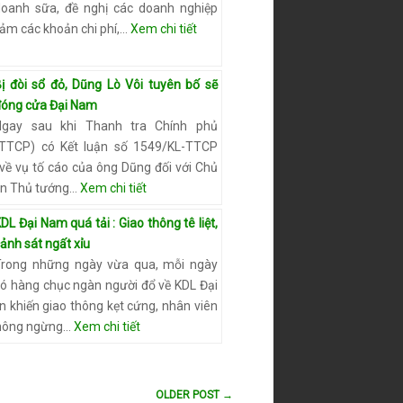
doanh sữa, đề nghị các doanh nghiệp
giảm các khoản chi phí,…
Xem chi tiết
Bị đòi sổ đỏ, Dũng Lò Vôi tuyên bố sẽ
đóng cửa Đại Nam
Ngay sau khi Thanh tra Chính phủ
(TTCP) có Kết luận số 1549/KL-TTCP
 về vụ tố cáo của ông Dũng đối với Chủ
iện Thủ tướng…
Xem chi tiết
DL Đại Nam quá tải : Giao thông tê liệt,
ảnh sát ngất xỉu
Trong những ngày vừa qua, mỗi ngày
có hàng chục ngàn người đổ về KDL Đại
khiến giao thông kẹt cứng, nhân viên
không ngừng…
Xem chi tiết
OLDER POST →