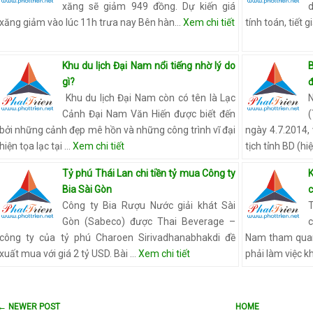
xăng sẽ giảm 949 đồng. Dự kiến giá
xăng giảm vào lúc 11h trưa nay Bên hàn…
Xem chi tiết
tính toán, tiết 
Khu du lịch Đại Nam nổi tiếng nhờ lý do
gì?
Khu du lịch Đại Nam còn có tên là Lạc
Cảnh Đại Nam Văn Hiến được biết đến
bởi những cảnh đẹp mê hồn và những công trình vĩ đại
ngày 4.7.2014,
hiện tọa lạc tại …
Xem chi tiết
tịch tỉnh BD (h
Tỷ phú Thái Lan chi tiền tỷ mua Công ty
K
Bia Sài Gòn
c
Công ty Bia Rượu Nước giải khát Sài
Gòn (Sabeco) được Thai Beverage –
công ty của tỷ phú Charoen Sirivadhanabhakdi đề
Nam tham quan 
xuất mua với giá 2 tỷ USD. Bài …
Xem chi tiết
phải làm việc 
← NEWER POST
HOME