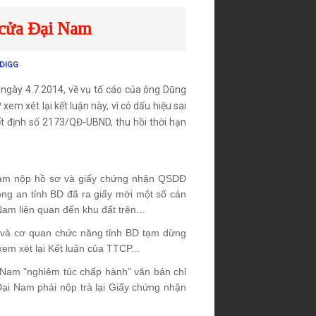
 cửa Đại Nam
DIGG
ngày 4.7.2014, về vụ tố cáo của ông Dũng
em xét lại kết luận này, vì có dấu hiệu sai
ết định số 2173/QĐ-UBND, thu hồi thời hạn
Nam nộp hồ sơ và giấy chứng nhận QSDĐ
ông an tỉnh BD đã ra giấy mời một số cán
am liên quan đến khu đất trên...
n và cơ quan chức năng tỉnh BD tạm dừng
em xét lại Kết luận của TTCP...
i Nam "nghiêm túc chấp hành" văn bản chỉ
ại Nam phải nộp trả lại Giấy chứng nhận