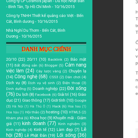
Công ty CP Cosmos japan - Du học Nhật Bản
3
- Bình Tân, Tp Hồ Chí Minh
- 10/16/2015
H
Công ty TNHH Thiết kế quảng cáo Việt - Bến
T
Cát, Bình dương
- 10/16/2015
t
Nhà Nghỉ Du Thơm - Bến Cát, Bình
T
Dương
- 10/16/2015
Ô
DANH MỤC CHÍNH
v
v
20/10
(22)
20/11
(10)
Bảo mật
Backlink
(2)
p
Cảm nang
(11)
Bất động sản
(6)
Blogger
(5)
việc làm
(24)
Chuyện lạ
Cây lược vàng
(2)
T
Công nghệ
(68)
(14)
CSS3
(2)
Dân chơi
(4)
n
Dịch vụ
(8)
Dịch vụ vệ sinh
(2)
Điện thoại
(3)
c
Đời sống
Doanh nghiệp
(22)
Dinh dưỡng
(5)
e
(76)
Du lịch
(8)
Giải trí
(16)
Giáo
Facebook
(6)
dục
(21)
Giao thông
(17)
Giới tính
(10)
Google
(3)
Hack
(6)
Hà Nội
(1)
Hà Thủ Ô
(1)
Hoa hau
(1)
hosting
(10)
Hội thảo
(2)
HTML5
(2)
Hoa hậu
(1)
Khoa học
(9)
Khuyến mãi - Giảm
Khám phá
(6)
kinh doanh
(77)
giá
(11)
Kinh nghiệm
(3)
Lễ
Kinh tế
(12)
Làm đẹp
(7)
Kinh nghiệp
(4)
hội
(28)
Lối sống
(36)
Lễ Phật Đản
(19)