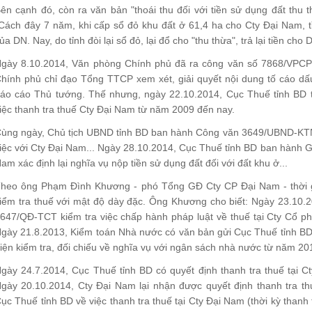
ên cạnh đó, còn ra văn bản "thoái thu đối với tiền sử dụng đất thu t
Cách đây 7 năm, khi cấp sổ đỏ khu đất ở 61,4 ha cho Cty Đại Nam, t
ủa DN. Nay, do tỉnh đòi lại sổ đỏ, lại đổ cho "thu thừa", trả lại tiền cho 
gày 8.10.2014, Văn phòng Chính phủ đã ra công văn số 7868/VPCP-
hính phủ chỉ đạo Tổng TTCP xem xét, giải quyết nội dung tố cáo dấ
áo cáo Thủ tướng. Thế nhưng, ngày 22.10.2014, Cục Thuế tỉnh BD t
iệc thanh tra thuế Cty Đại Nam từ năm 2009 đến nay.
ùng ngày, Chủ tịch UBND tỉnh BD ban hành Công văn 3649/UBND-KTN 
iệc với Cty Đại Nam... Ngày 28.10.2014, Cục Thuế tỉnh BD ban hành 
am xác định lại nghĩa vụ nộp tiền sử dụng đất đối với đất khu ở...
heo ông Phạm Đình Khương - phó Tổng GĐ Cty CP Đại Nam - thời gi
iểm tra thuế với mật độ dày đặc. Ông Khương cho biết: Ngày 23.10.
647/QĐ-TCT kiểm tra việc chấp hành pháp luật về thuế tại Cty Cổ ph
gày 21.8.2013, Kiểm toán Nhà nước có văn bản gửi Cục Thuế tỉnh BD 
iện kiểm tra, đối chiếu về nghĩa vụ với ngân sách nhà nước từ năm 20
gày 24.7.2014, Cục Thuế tỉnh BD có quyết định thanh tra thuế tại C
gày 20.10.2014, Cty Đại Nam lại nhận được quyết định thanh tra t
ục Thuế tỉnh BD về việc thanh tra thuế tại Cty Đại Nam (thời kỳ thanh