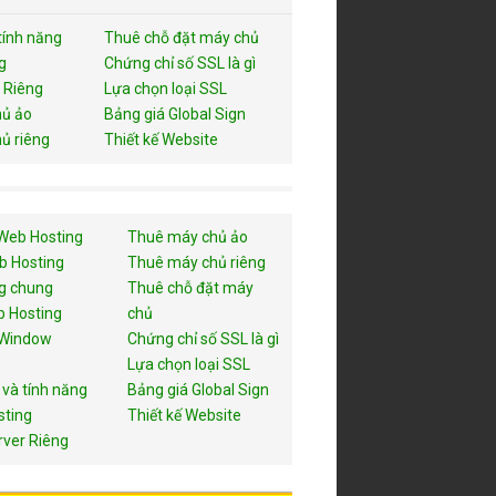
tính năng
Thuê chỗ đặt máy chủ
g
Chứng chỉ số SSL là gì
 Riêng
Lựa chọn loại SSL
ủ ảo
Bảng giá Global Sign
ủ riêng
Thiết kế Website
Web Hosting
Thuê máy chủ ảo
b Hosting
Thuê máy chủ riêng
g chung
Thuê chỗ đặt máy
 Hosting
chủ
 Window
Chứng chỉ số SSL là gì
Lựa chọn loại SSL
 và tính năng
Bảng giá Global Sign
sting
Thiết kế Website
rver Riêng