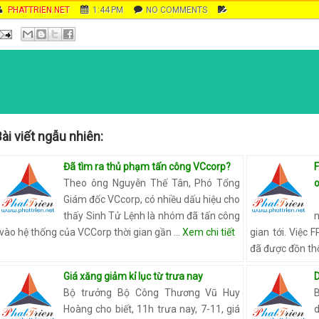
AUTHOR
PHATTRIEN.NET
DATE
1:44 PM
COMMENTS
NO COMMENTS
C
A
T
E
G
O
R
I
E
ài viết ngẫu nhiên:
S
Đã tìm ra thủ phạm tấn công VCcorp?
Theo ông Nguyễn Thế Tân, Phó Tổng
o
Giám đốc VCcorp, có nhiều dấu hiệu cho
thấy Sinh Tử Lệnh là nhóm đã tấn công
vào hệ thống của VCCorp thời gian gần …
Xem chi tiết
gian tới. Việ
đã được đồn thổ
Giá xăng giảm kỉ lục từ trưa nay
Bộ trưởng Bộ Công Thương Vũ Huy
Hoàng cho biết, 11h trưa nay, 7-11, giá
d