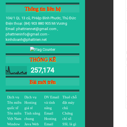
Thông tin liên hệ
104/1 QL 13 cũ, P.Hiệp Bình Phước, Thủ Đức
Điện thoại: (84) 903 880 905 Mr.Vương
Email: phattriennet@gmail.com ,
phattrieninfo@gmail.com -
kinhdoanh@phattrien.net
THỐNG KÊ
257,174
Bài mới trên
Dịch vụ
Dịch vụ
DV Email
Thuê chỗ
Tên miền
Hosting
và tính
đặt máy
quốc tế
giá rẻ
năng
chủ
Tên miền
Tính năng
Email
Chứng
Việt Nam
chung
Hosting
chỉ số
Window
Java Web
Email
SSL là gì