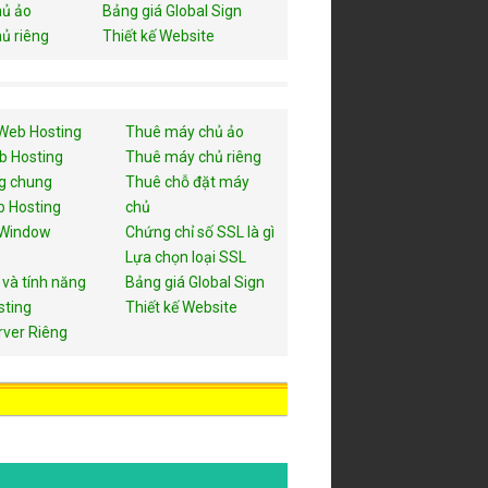
ủ ảo
Bảng giá Global Sign
ủ riêng
Thiết kế Website
Web Hosting
Thuê máy chủ ảo
b Hosting
Thuê máy chủ riêng
g chung
Thuê chỗ đặt máy
 Hosting
chủ
 Window
Chứng chỉ số SSL là gì
Lựa chọn loại SSL
 và tính năng
Bảng giá Global Sign
sting
Thiết kế Website
rver Riêng