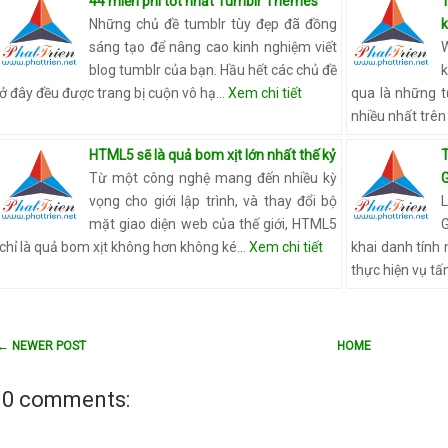
44 miễn phí tốt nhất Tumblr Themes
Những chủ đề tumblr tùy đẹp đã đồng
sáng tạo để nâng cao kinh nghiệm viết
blog tumblr của bạn. Hầu hết các chủ đề
ở đây đều được trang bị cuộn vô hạ…
Xem chi tiết
qua là những 
nhiều nhất trên
HTML5 sẽ là quả bom xịt lớn nhất thế kỷ
Từ một công nghệ mang đến nhiều kỳ
vọng cho giới lập trình, và thay đổi bộ
mặt giao diện web của thế giới, HTML5
chỉ là quả bom xịt không hơn không ké…
Xem chi tiết
khai danh tính
thực hiện vụ tấ
← NEWER POST
HOME
0 comments: