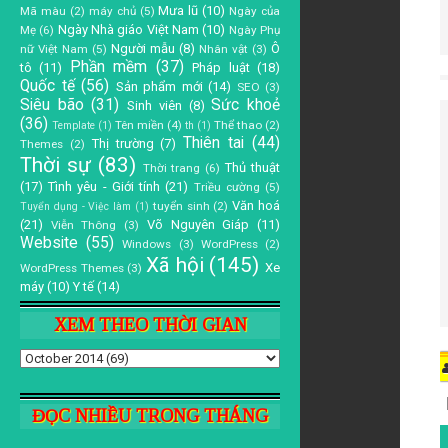
Mưa lũ
(10)
Mã màu
(2)
máy chủ
(5)
Ngày của
Ngày Nhà giáo Việt Nam
(10)
Mẹ
(6)
Ngày Phụ
Người mẫu
(8)
Ô
nữ Việt Nam
(5)
Nhân vật
(3)
Phần mềm
(37)
tô
(11)
Pháp luật
(18)
Quốc tế
(56)
Sản phẩm mới
(14)
SEO
(3)
Siêu bão
(31)
Sức khoẻ
Sinh viên
(8)
(36)
Tên miền
(4)
Thể thao
(2)
Template
(1)
th
(1)
Thiên tai
(44)
Thị trường
(7)
Themes
(2)
Thời sự
(83)
Thủ thuật
Thời trang
(6)
(17)
Tình yêu - Giới tính
(21)
Triều cường
(5)
Văn hoá
tuyển sinh
(2)
Tuyển dụng - Việc làm
(1)
(21)
Võ Nguyên Giáp
(11)
Viễn Thông
(3)
Website
(55)
Windows
(3)
WordPress
(2)
Xã hội
(145)
Xe
WordPress Themes
(3)
máy
(10)
Y tế
(14)
XEM THEO THỜI GIAN
ĐỌC NHIỀU TRONG THÁNG