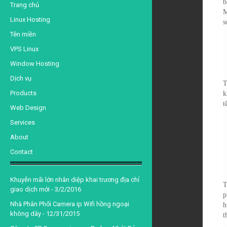
d
b
Trang chủ
M
Linux Hosting
s
Tên miền
VPS Linux
Window Hosting
Dịch vụ
T
Products
k
t
Web Design
Services
About
Contact
Khuyễn mãi lớn nhân diệp khai trương địa chỉ
T
giao dịch mới
- 3/2/2016
p
Nhà Phân Phối Camera ip Wifi hồng ngoại
h
không dây
- 12/31/2015
t