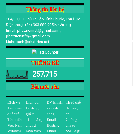
Thông tin liên hệ
104/1 QL 13 cũ, P.Hiệp Bình Phước, Thủ Đức
Điện thoại: (84) 903 880 905 Mr.Vương
Email: phattriennet@gmail.com ,
phattrieninfo@gmail.com -
kinhdoanh@phattrien.net
THỐNG KÊ
257,715
Bài mới trên
Dịch vụ
Dịch vụ
DV Email
Thuê chỗ
Tên miền
Hosting
và tính
đặt máy
quốc tế
giá rẻ
năng
chủ
Tên miền
Tính năng
Email
Chứng
Việt Nam
chung
Hosting
chỉ số
Window
Java Web
Email
SSL là gì