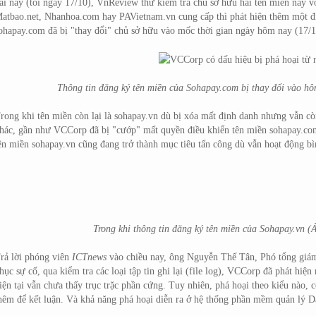
ài này (tối ngày 17/10), VnReview thử kiểm tra chủ sở hữu hai tên miền này vớ
atbao.net, Nhanhoa.com hay PAVietnam.vn cung cấp thì phát hiện thêm một đi
ohapay.com đã bị "thay đổi" chủ sở hữu vào mốc thời gian ngày hôm nay (17
Thông tin đăng ký tên miền của Sohapay.com bị thay đổi vào h
rong khi tên miền còn lại là sohapay.vn dù bị xóa mất định danh nhưng vẫn c
hác, gần như VCCorp đã bị "cướp" mất quyền điều khiển tên miền sohapay.com
ên miền sohapay.vn cũng đang trở thành mục tiêu tấn công dù vẫn hoạt động b
Trong khi thông tin đăng ký tên miền của Sohapay.vn (
rả lời phóng viên
ICTnews
vào chiều nay, ông Nguyễn Thế Tân, Phó tổng giám
hục sự cố, qua kiểm tra các loại tập tin ghi lại (file log), VCCorp đã phát hiện
iện tại vẫn chưa thấy trục trặc phần cứng. Tuy nhiên, phá hoại theo kiểu nào, 
hêm để kết luận. Và khả năng phá hoại diễn ra ở hệ thống phần mềm quản lý Da