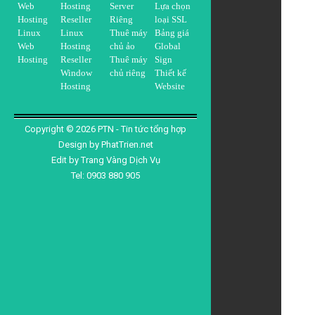
Web
Hosting
Server
Lựa chọn
Hosting
Reseller
Riêng
loại SSL
Linux
Linux
Thuê máy
Bảng giá
Web
Hosting
chủ ảo
Global
Hosting
Reseller
Thuê máy
Sign
Window
chủ riêng
Thiết kế
Hosting
Website
Copyright ©
2026
PTN - Tin tức tổng hợp
Design by
PhatTrien.net
Edit by
Trang Vàng Dịch Vụ
Tel: 0903 880 905