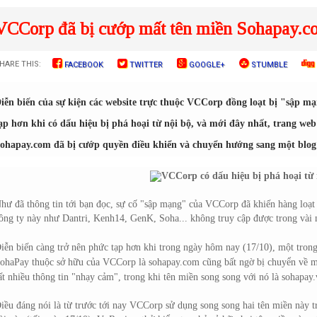
VCCorp đã bị cướp mất tên miền Sohapay.c
HARE THIS:
FACEBOOK
TWITTER
GOOGLE+
STUMBLE
iễn biến của sự kiện các website trực thuộc VCCorp đồng loạt bị "sập m
ạp hơn khi có dấu hiệu bị phá hoại từ nội bộ, và mới đây nhất, trang web
ohapay.com đã bị cướp quyền điều khiển và chuyển hướng sang một blog 
hư đã thông tin tới bạn đọc, sự cố "sập mạng" của VCCorp đã khiến hàng loạt 
ông ty này như Dantri, Kenh14, GenK, Soha... không truy cập được trong vài
iễn biến càng trở nên phức tạp hơn khi trong ngày hôm nay (17/10), một trong
ohaPay thuộc sở hữu của VCCorp là sohapay.com cũng bất ngờ bị chuyển về mộ
ất nhiều thông tin "nhạy cảm", trong khi tên miền song song với nó là sohapay
iều đáng nói là từ trước tới nay VCCorp sử dụng song song hai tên miền này tro