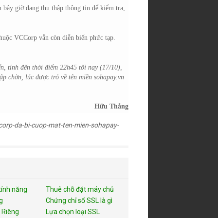
 bây giờ đang thu thập thông tin để kiểm tra,
 thuộc VCCorp vẫn còn diễn biến phức tạp.
n, tính đến thời điểm 22h45 tối nay (17/10),
ập chờn, lúc được trỏ về tên miền sohapay.vn
Hữu Thắng
ccorp-da-bi-cuop-mat-ten-mien-sohapay-
tính năng
Thuê chỗ đặt máy chủ
g
Chứng chỉ số SSL là gì
 Riêng
Lựa chọn loại SSL