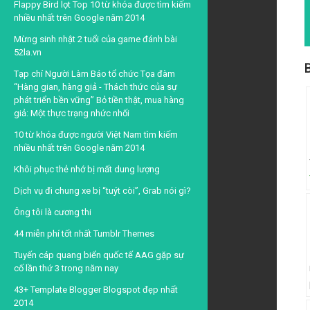
Flappy Bird lọt Top 10 từ khóa được tìm kiếm
nhiều nhất trên Google năm 2014
Mừng sinh nhật 2 tuổi của game đánh bài
52la.vn
B
Tạp chí Người Làm Báo tổ chức Tọa đàm
“Hàng gian, hàng giả - Thách thức của sự
phát triển bền vững” Bỏ tiền thật, mua hàng
giả: Một thực trạng nhức nhối
10 từ khóa được người Việt Nam tìm kiếm
nhiều nhất trên Google năm 2014
Khôi phục thẻ nhớ bị mất dung lượng
Dịch vụ đi chung xe bị “tuýt còi”, Grab nói gì?
Ông tôi là cương thi
44 miễn phí tốt nhất Tumblr Themes
Tuyến cáp quang biển quốc tế AAG gặp sự
cố lần thứ 3 trong năm nay
43+ Template Blogger Blogspot đẹp nhất
2014