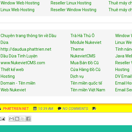
Window Web Hosting
Reseller Linux Hosting
Thuê máy ch
Linux Web Hosting
Reseller Window Hosting
Thuê máy ch
Chuyên trang thông tin về Dầu
Trà Hà Thủ Ô
Window 
Dừa.
Module Nukeviet
Linux We
http://daudua.phattrien.net
Theme
Tính năn
Dầu Dừa Tinh Luyện
NukevietCMS
Java Web
www.NukevietCMS.com
Mua Bán Đồ Cũ
Reseller
Thiết kế web
Cửa Hàng Đồ Cũ
Hosting
Hosting
Dịch vụ
DV Email
Domain - Tên miền
Tên miền quốc tế
Email Ho
Web Nukeviet
Tên miền Việt Nam
Email Se
AUTHOR
PHATTRIEN.NET
DATE
10:39 AM
COMMENTS
NO COMMENTS
C
A
T
E