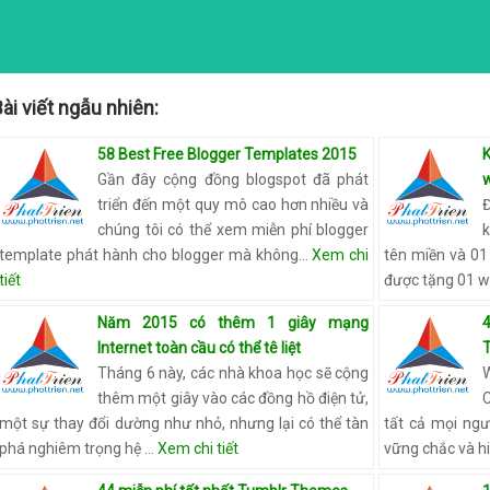
G
O
R
I
E
ài viết ngẫu nhiên:
S
58 Best Free Blogger Templates 2015
Gần đây cộng đồng blogspot đã phát
triển đến một quy mô cao hơn nhiều và
chúng tôi có thể xem miễn phí blogger
template phát hành cho blogger mà không…
Xem chi
tên miền và 01
tiết
được tặng 01 w
Năm 2015 có thêm 1 giây mạng
Internet toàn cầu có thể tê liệt
Tháng 6 này, các nhà khoa học sẽ cộng
thêm một giây vào các đồng hồ điện tử,
một sự thay đổi dường như nhỏ, nhưng lại có thể tàn
tất cả mọi ng
phá nghiêm trọng hệ …
Xem chi tiết
vững chắc và h