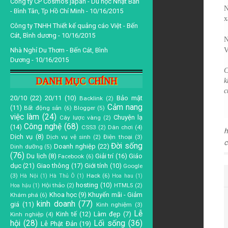
Công ty CP Cosmos japan - Du học Nhật Bản
N
- Bình Tân, Tp Hồ Chí Minh
- 10/16/2015
x
Công ty TNHH Thiết kế quảng cáo Việt - Bến
Cát, Bình dương
- 10/16/2015
N
Nhà Nghỉ Du Thơm - Bến Cát, Bình
V
Dương
- 10/16/2015
C
DANH MỤC CHÍNH
k
c
20/10
(22)
20/11
(10)
Bảo mật
Backlink
(2)
Cảm nang
(11)
Bất động sản
(6)
Blogger
(5)
việc làm
(24)
Chuyện lạ
Cây lược vàng
(2)
Công nghệ
(68)
(14)
CSS3
(2)
Dân chơi
(4)
h
Dịch vụ
(8)
Dịch vụ vệ sinh
(2)
Điện thoại
(3)
Đời sống
Doanh nghiệp
(22)
Dinh dưỡng
(5)
(76)
Du lịch
(8)
Giải trí
(16)
Giáo
Facebook
(6)
dục
(21)
Giao thông
(17)
Giới tính
(10)
Google
(3)
Hack
(6)
Hà Nội
(1)
Hà Thủ Ô
(1)
Hoa hau
(1)
hosting
(10)
Hội thảo
(2)
HTML5
(2)
Hoa hậu
(1)
Khoa học
(9)
Khuyến mãi - Giảm
Khám phá
(6)
kinh doanh
(77)
giá
(11)
Kinh nghiệm
(3)
Lễ
Kinh tế
(12)
Làm đẹp
(7)
Kinh nghiệp
(4)
hội
(28)
Lối sống
(36)
Lễ Phật Đản
(19)