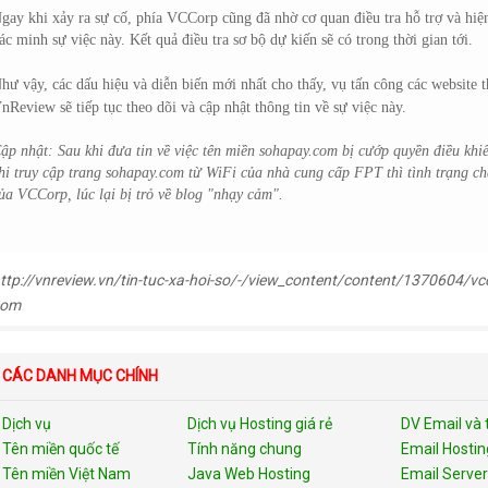
gay khi xảy ra sự cố, phía VCCorp cũng đã nhờ cơ quan điều tra hỗ trợ và hiện
ác minh sự việc này. Kết quả điều tra sơ bộ dự kiến sẽ có trong thời gian tới.
hư vậy, các dấu hiệu và diễn biến mới nhất cho thấy, vụ tấn công các website
nReview sẽ tiếp tục theo dõi và cập nhật thông tin về sự việc này.
ập nhật: Sau khi đưa tin về việc tên miền sohapay.com bị cướp quyền điều khiể
hi truy cập trang sohapay.com từ WiFi của nhà cung cấp FPT thì tình trạng ch
ủa VCCorp, lúc lại bị trỏ về blog "nhạy cảm".
ttp://vnreview.vn/tin-tuc-xa-hoi-so/-/view_content/content/1370604/v
com
CÁC DANH MỤC CHÍNH
Dịch vụ
Dịch vụ Hosting giá rẻ
DV Email và 
Tên miền quốc tế
Tính năng chung
Email Hostin
Tên miền Việt Nam
Java Web Hosting
Email Server