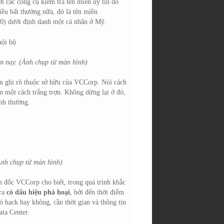
i các công cụ kiểm tra tên miền uy tín do
ều bất thường nữa, đó là tên miền
/10) dưới định danh một cá nhân ở Mỹ.
ôm nay. (Ảnh chụp từ màn hình)
òn ghi rõ thuộc sở hữu của VCCorp. Nói cách
 một cách trắng trợn. Không dừng lại ở đó,
ình thường.
Ảnh chụp từ màn hình)
 đốc VCCorp cho biết, trong quá trình khắc
 ra
có dấu hiệu phá hoại
, bởi đến thời điểm
có hack hay không, cần thời gian và thông tin
ta Center.