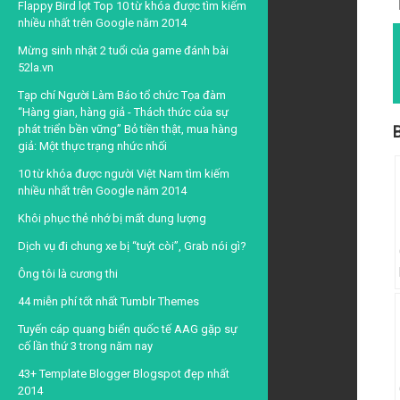
Flappy Bird lọt Top 10 từ khóa được tìm kiếm
nhiều nhất trên Google năm 2014
Mừng sinh nhật 2 tuổi của game đánh bài
52la.vn
Tạp chí Người Làm Báo tổ chức Tọa đàm
“Hàng gian, hàng giả - Thách thức của sự
phát triển bền vững” Bỏ tiền thật, mua hàng
B
giả: Một thực trạng nhức nhối
10 từ khóa được người Việt Nam tìm kiếm
nhiều nhất trên Google năm 2014
Khôi phục thẻ nhớ bị mất dung lượng
Dịch vụ đi chung xe bị “tuýt còi”, Grab nói gì?
Ông tôi là cương thi
44 miễn phí tốt nhất Tumblr Themes
Tuyến cáp quang biển quốc tế AAG gặp sự
cố lần thứ 3 trong năm nay
43+ Template Blogger Blogspot đẹp nhất
2014