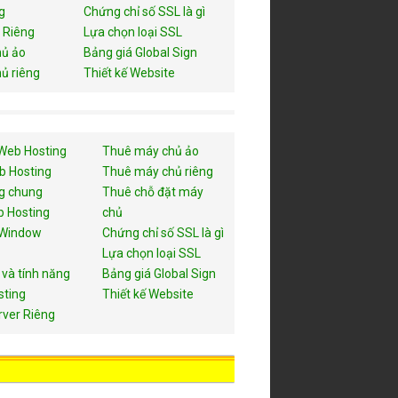
g
Chứng chỉ số SSL là gì
 Riêng
Lựa chọn loại SSL
ủ ảo
Bảng giá Global Sign
ủ riêng
Thiết kế Website
Web Hosting
Thuê máy chủ ảo
b Hosting
Thuê máy chủ riêng
g chung
Thuê chỗ đặt máy
 Hosting
chủ
 Window
Chứng chỉ số SSL là gì
Lựa chọn loại SSL
 và tính năng
Bảng giá Global Sign
sting
Thiết kế Website
rver Riêng