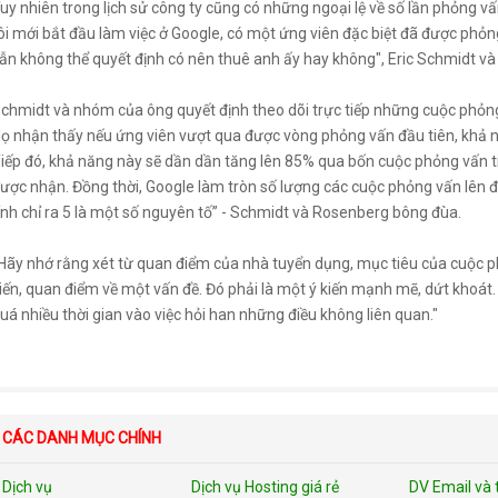
uy nhiên trong lịch sử công ty cũng có những ngoại lệ về số lần phỏng 
ôi mới bắt đầu làm việc ở Google, có một ứng viên đặc biệt đã được phỏn
ẫn không thể quyết định có nên thuê anh ấy hay không", Eric Schmidt và
chmidt và nhóm của ông quyết định theo dõi trực tiếp những cuộc phỏng v
ọ nhận thấy nếu ứng viên vượt qua được vòng phỏng vấn đầu tiên, khả n
iếp đó, khả năng này sẽ dần dần tăng lên 85% qua bốn cuộc phỏng vấn ti
ược nhận. Đồng thời, Google làm tròn số lượng các cuộc phỏng vấn lên 
ính chỉ ra 5 là một số nguyên tố” - Schmidt và Rosenberg bông đùa.
Hãy nhớ rằng xét từ quan điểm của nhà tuyển dụng, mục tiêu của cuộc p
iến, quan điểm về một vấn đề. Đó phải là một ý kiến mạnh mẽ, dứt khoát
uá nhiều thời gian vào việc hỏi han những điều không liên quan."
CÁC DANH MỤC CHÍNH
Dịch vụ
Dịch vụ Hosting giá rẻ
DV Email và 