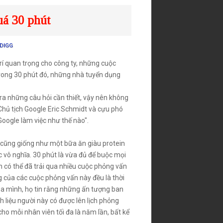
uá 30 phút
DIGG
rí quan trọng cho công ty, những cuộc
 trong 30 phút đó, những nhà tuyển dụng
 ra những câu hỏi cần thiết, vậy nên không
 Chủ tịch Google Eric Schmidt và cựu phó
oogle làm việc như thế nào".
 cũng giống như một bữa ăn giàu protein
c vô nghĩa. 30 phút là vừa đủ để buộc mọi
n có thể đã trải qua nhiều cuộc phỏng vấn
 của các cuộc phỏng vấn này đều là thời
ủa mình, họ tin rằng những ấn tượng ban
 liệu người này có được lên lịch phỏng
ho mỗi nhân viên tối đa là năm lần, bất kể