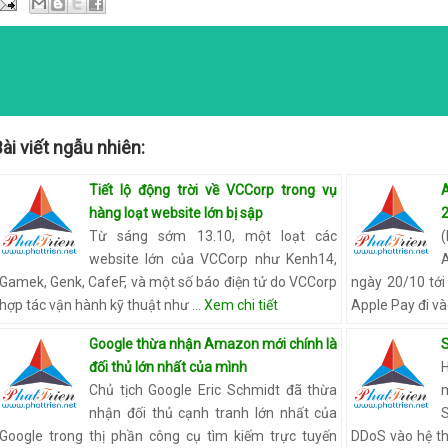
T
E
G
O
R
I
E
ài viết ngẫu nhiên:
S
Tiết lộ động trời về VCCorp trong vụ
hàng loạt website lớn bị sập
Từ sáng sớm 13.10, một loạt các
website lớn của VCCorp như Kenh14,
Gamek, Genk, CafeF, và một số báo điện tử do VCCorp
ngày 20/10 tới
hợp tác vận hành kỹ thuật như …
Xem chi tiết
Apple Pay đi và
Google thừa nhận Amazon mới chính là
đối thủ lớn nhất của mình
Chủ tịch Google Eric Schmidt đã thừa
nhận đối thủ cạnh tranh lớn nhất của
Google trong thị phần công cụ tìm kiếm trực tuyến
DDoS vào hệ t