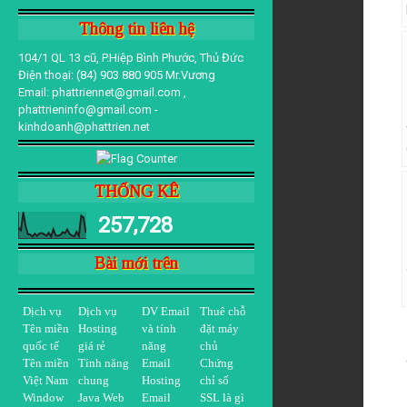
Thông tin liên hệ
104/1 QL 13 cũ, P.Hiệp Bình Phước, Thủ Đức
Điện thoại: (84) 903 880 905 Mr.Vương
Email: phattriennet@gmail.com ,
phattrieninfo@gmail.com -
kinhdoanh@phattrien.net
THỐNG KÊ
257,728
Bài mới trên
Dịch vụ
Dịch vụ
DV Email
Thuê chỗ
Tên miền
Hosting
và tính
đặt máy
quốc tế
giá rẻ
năng
chủ
Tên miền
Tính năng
Email
Chứng
Việt Nam
chung
Hosting
chỉ số
Window
Java Web
Email
SSL là gì