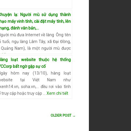
Chuyện lạ: Người mù sử dụng thành
hạo máy vinh tính, cài đặt máy tính, lên
ạng, đánh văn bản,...
Người mù đưa Internet về làng Ông tên
 tuổi, ngụ làng Lâm Tây, xã Đại Đồng,
, Quảng Nam), là một người mù được
tiết
Hàng loạt website thuộc hệ thống
VCCorp bất ngờ gặp sự cố
Ngày hôm nay (13/10), hàng loạt
website tại Việt Nam như
 kenh14.vn, soha.vn,… đều rơi vào tình
 truy cập hoặc truy cập …
Xem chi tiết
OLDER POST →