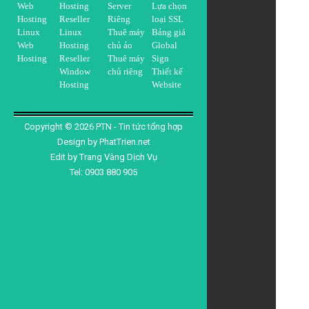
Web
Hosting
Server
Lựa chọn
Hosting
Reseller
Riêng
loại SSL
Linux
Linux
Thuê máy
Bảng giá
Web
Hosting
chủ ảo
Global
Hosting
Reseller
Thuê máy
Sign
Window
chủ riêng
Thiết kế
Hosting
Website
Copyright ©
2026
PTN - Tin tức tổng hợp
Design by
PhatTrien.net
Edit by
Trang Vàng Dịch Vụ
Tel: 0903 880 905