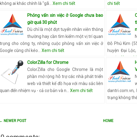
không ai khác chính là "gã…
Xem chi tiết
chi tiết
Phỏng vấn xin việc ở Google chưa bao
giờ quá 30 phút
t
Dù chỉ là một đợt tuyển nhân viên thông
m
thường hay cần tìm kiếm một vị trí quan
trọng cho công ty, những cuộc phỏng vấn xin việc ở
Đỗ Phú Kim (55
Google cũng chỉ kéo…
Xem chi tiết
huyện Đại Lộc
ngườ…
Xem chi 
ColorZilla for Chrome
ColorZilla cho Google Chrome là một
phần mở rộng hỗ trợ các nhà phát triển
web và thiết kế đồ họa với màu sắc liên
quan đến nhiệm vụ - cả cơ bản và n…
Xem chi tiết
dantri.com.vn,
trạng không thể
← NEWER POST
HOME