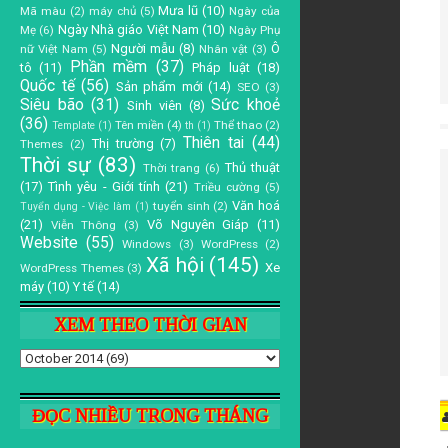
Mưa lũ
(10)
Mã màu
(2)
máy chủ
(5)
Ngày của
Ngày Nhà giáo Việt Nam
(10)
Mẹ
(6)
Ngày Phụ
Người mẫu
(8)
Ô
nữ Việt Nam
(5)
Nhân vật
(3)
Phần mềm
(37)
tô
(11)
Pháp luật
(18)
Quốc tế
(56)
Sản phẩm mới
(14)
SEO
(3)
Siêu bão
(31)
Sức khoẻ
Sinh viên
(8)
(36)
Tên miền
(4)
Thể thao
(2)
Template
(1)
th
(1)
Thiên tai
(44)
Thị trường
(7)
Themes
(2)
Thời sự
(83)
Thủ thuật
Thời trang
(6)
(17)
Tình yêu - Giới tính
(21)
Triều cường
(5)
Văn hoá
tuyển sinh
(2)
Tuyển dụng - Việc làm
(1)
(21)
Võ Nguyên Giáp
(11)
Viễn Thông
(3)
Website
(55)
Windows
(3)
WordPress
(2)
Xã hội
(145)
Xe
WordPress Themes
(3)
máy
(10)
Y tế
(14)
XEM THEO THỜI GIAN
ĐỌC NHIỀU TRONG THÁNG