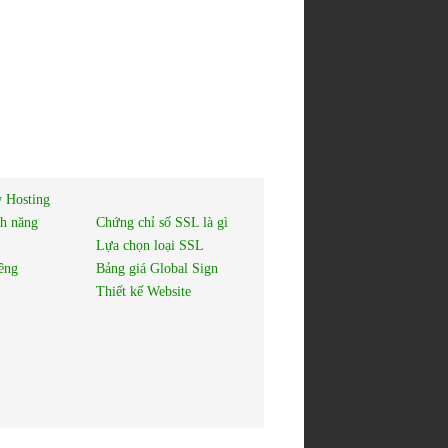
 Hosting
nh năng
Chứng chỉ số SSL là gì
Lựa chọn loại SSL
êng
Bảng giá Global Sign
Thiết kế Website