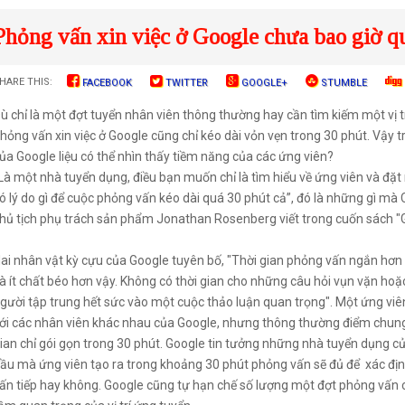
Phỏng vấn xin việc ở Google chưa bao giờ q
HARE THIS:
FACEBOOK
TWITTER
GOOGLE+
STUMBLE
ù chỉ là một đợt tuyển nhân viên thông thường hay cần tìm kiếm một vị t
hỏng vấn xin việc ở Google cũng chỉ kéo dài vỏn vẹn trong 30 phút. Vậy
ủa Google liệu có thể nhìn thấy tiềm năng của các ứng viên?
Là một nhà tuyển dụng, điều bạn muốn chỉ là tìm hiểu về ứng viên và đặt
ó lý do gì để cuộc phỏng vấn kéo dài quá 30 phút cả”, đó là những gì mà
hủ tịch phụ trách sản phẩm Jonathan Rosenberg viết trong cuốn sách "G
ai nhân vật kỳ cựu của Google tuyên bố, "Thời gian phỏng vấn ngắn hơn
à ít chất béo hơn vậy. Không có thời gian cho những câu hỏi vụn vặn hoặ
gười tập trung hết sức vào một cuộc thảo luận quan trọng". Một ứng viê
ới các nhân viên khác nhau của Google, nhưng thông thường điểm chung
ian chỉ gói gọn trong 30 phút. Google tin tưởng những nhà tuyển dụng c
ầu mà ứng viên tạo ra trong khoảng 30 phút phỏng vấn sẽ đủ để xác định
ấn tiếp hay không. Google cũng tự hạn chế số lượng một đợt phỏng vấn c