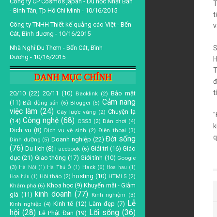
Công ty CP Cosmos japan - Du học Nhật Bản
T
- Bình Tân, Tp Hồ Chí Minh
- 10/16/2015
t
Công ty TNHH Thiết kế quảng cáo Việt - Bến
v
Cát, Bình dương
- 10/16/2015
Nhà Nghỉ Du Thơm - Bến Cát, Bình
S
Dương
- 10/16/2015
H
T
DANH MỤC CHÍNH
đ
t
20/10
(22)
20/11
(10)
Bảo mật
Backlink
(2)
Cảm nang
(11)
Bất động sản
(6)
Blogger
(5)
việc làm
(24)
Chuyện lạ
Cây lược vàng
(2)
"
Công nghệ
(68)
(14)
CSS3
(2)
Dân chơi
(4)
k
Dịch vụ
(8)
Dịch vụ vệ sinh
(2)
Điện thoại
(3)
q
Đời sống
Doanh nghiệp
(22)
Dinh dưỡng
(5)
(76)
Du lịch
(8)
Giải trí
(16)
Giáo
Facebook
(6)
dục
(21)
Giao thông
(17)
Giới tính
(10)
Google
(3)
Hack
(6)
Hà Nội
(1)
Hà Thủ Ô
(1)
Hoa hau
(1)
hosting
(10)
Hội thảo
(2)
HTML5
(2)
Hoa hậu
(1)
Khoa học
(9)
Khuyến mãi - Giảm
Khám phá
(6)
kinh doanh
(77)
giá
(11)
Kinh nghiệm
(3)
Lễ
Kinh tế
(12)
Làm đẹp
(7)
Kinh nghiệp
(4)
hội
(28)
Lối sống
(36)
Lễ Phật Đản
(19)