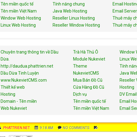
Tên miền quốc tế
Tính năng chung
Email Hostin
Tên miền Việt Nam
Java Web Hosting
Email Server
Window Web Hosting
Reseller Linux Hosting
Thuê máy ch
Linux Web Hosting
Reseller Window Hosting
Thuê máy ch
Chuyên trang thông tin về Dầu
Trà Hà Thủ Ô
Window 
Dừa.
Module Nukeviet
Linux We
http://daudua.phattrien.net
Theme
Tính năn
Dầu Dừa Tinh Luyện
NukevietCMS
Java Web
www.NukevietCMS.com
Mua Bán Đồ Cũ
Reseller
Thiết kế web
Cửa Hàng Đồ Cũ
Hosting
Hosting
Dịch vụ
DV Email
Domain - Tên miền
Tên miền quốc tế
Email Ho
Web Nukeviet
Tên miền Việt Nam
Email Se
AUTHOR
PHATTRIEN.NET
DATE
9:18 AM
COMMENTS
NO COMMENTS
C
A