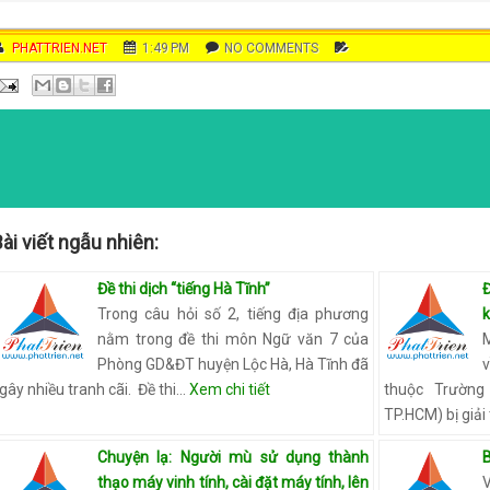
AUTHOR
PHATTRIEN.NET
DATE
1:49 PM
COMMENTS
NO COMMENTS
C
A
T
E
G
O
R
I
E
ài viết ngẫu nhiên:
S
Đề thi dịch “tiếng Hà Tĩnh”
Trong câu hỏi số 2, tiếng địa phương
nằm trong đề thi môn Ngữ văn 7 của
M
Phòng GD&ĐT huyện Lộc Hà, Hà Tĩnh đã
gây nhiều tranh cãi. Đề thi…
Xem chi tiết
thuộc Trường
TP.HCM) bị giải
Chuyện lạ: Người mù sử dụng thành
B
thạo máy vinh tính, cài đặt máy tính, lên