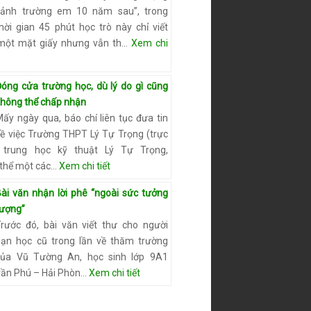
cảnh trường em 10 năm sau”, trong
hời gian 45 phút học trò này chỉ viết
một mặt giấy nhưng vẫn th…
Xem chi
Đóng cửa trường học, dù lý do gì cũng
không thể chấp nhận
ấy ngày qua, báo chí liên tục đưa tin
về việc Trường THPT Lý Tự Trọng (trực
 trung học kỹ thuật Lý Tự Trọng,
 thể một các…
Xem chi tiết
Bài văn nhận lời phê “ngoài sức tưởng
tượng”
Trước đó, bài văn viết thư cho người
bạn học cũ trong lần về thăm trường
ủa Vũ Tường An, học sinh lớp 9A1
rần Phú – Hải Phòn…
Xem chi tiết