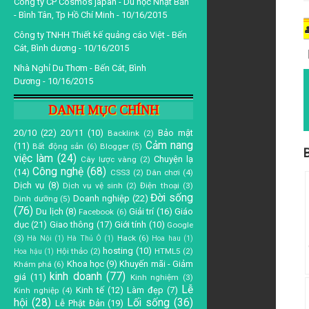
Công ty CP Cosmos japan - Du học Nhật Bản
- Bình Tân, Tp Hồ Chí Minh
- 10/16/2015
Công ty TNHH Thiết kế quảng cáo Việt - Bến
Cát, Bình dương
- 10/16/2015
Nhà Nghỉ Du Thơm - Bến Cát, Bình
Dương
- 10/16/2015
DANH MỤC CHÍNH
20/10
(22)
20/11
(10)
Bảo mật
Backlink
(2)
Cảm nang
(11)
Bất động sản
(6)
Blogger
(5)
B
việc làm
(24)
Chuyện lạ
Cây lược vàng
(2)
Công nghệ
(68)
(14)
CSS3
(2)
Dân chơi
(4)
Dịch vụ
(8)
Dịch vụ vệ sinh
(2)
Điện thoại
(3)
Đời sống
Doanh nghiệp
(22)
Dinh dưỡng
(5)
(76)
Du lịch
(8)
Giải trí
(16)
Giáo
Facebook
(6)
dục
(21)
Giao thông
(17)
Giới tính
(10)
Google
(3)
Hack
(6)
Hà Nội
(1)
Hà Thủ Ô
(1)
Hoa hau
(1)
hosting
(10)
Hội thảo
(2)
HTML5
(2)
Hoa hậu
(1)
Khoa học
(9)
Khuyến mãi - Giảm
Khám phá
(6)
kinh doanh
(77)
giá
(11)
Kinh nghiệm
(3)
Lễ
Kinh tế
(12)
Làm đẹp
(7)
Kinh nghiệp
(4)
hội
(28)
Lối sống
(36)
Lễ Phật Đản
(19)