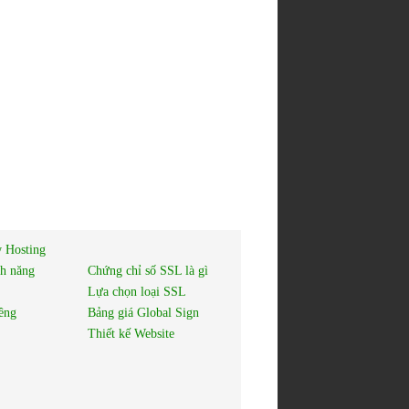
 Hosting
nh năng
Chứng chỉ số SSL là gì
Lựa chọn loại SSL
êng
Bảng giá Global Sign
Thiết kế Website