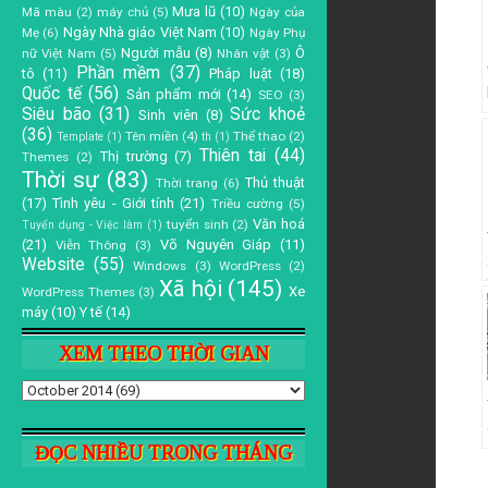
Mưa lũ
(10)
Mã màu
(2)
máy chủ
(5)
Ngày của
Ngày Nhà giáo Việt Nam
(10)
Mẹ
(6)
Ngày Phụ
Người mẫu
(8)
Ô
nữ Việt Nam
(5)
Nhân vật
(3)
Phần mềm
(37)
tô
(11)
Pháp luật
(18)
Quốc tế
(56)
Sản phẩm mới
(14)
SEO
(3)
Siêu bão
(31)
Sức khoẻ
Sinh viên
(8)
(36)
Tên miền
(4)
Thể thao
(2)
Template
(1)
th
(1)
Thiên tai
(44)
Thị trường
(7)
Themes
(2)
Thời sự
(83)
Thủ thuật
Thời trang
(6)
(17)
Tình yêu - Giới tính
(21)
Triều cường
(5)
Văn hoá
tuyển sinh
(2)
Tuyển dụng - Việc làm
(1)
(21)
Võ Nguyên Giáp
(11)
Viễn Thông
(3)
Website
(55)
Windows
(3)
WordPress
(2)
Xã hội
(145)
Xe
WordPress Themes
(3)
máy
(10)
Y tế
(14)
XEM THEO THỜI GIAN
ĐỌC NHIỀU TRONG THÁNG