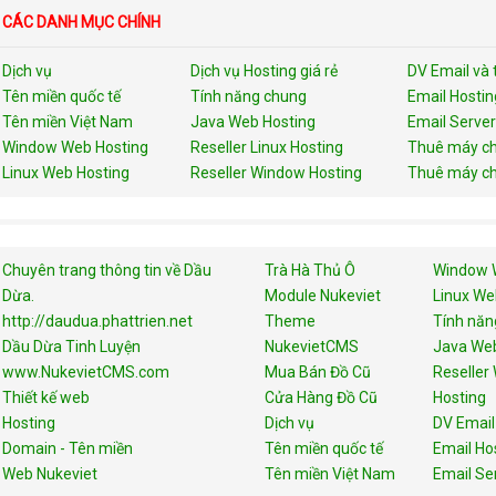
CÁC DANH MỤC CHÍNH
Dịch vụ
Dịch vụ Hosting giá rẻ
DV Email và 
Tên miền quốc tế
Tính năng chung
Email Hostin
Tên miền Việt Nam
Java Web Hosting
Email Server
Window Web Hosting
Reseller Linux Hosting
Thuê máy ch
Linux Web Hosting
Reseller Window Hosting
Thuê máy ch
Chuyên trang thông tin về Dầu
Trà Hà Thủ Ô
Window 
Dừa.
Module Nukeviet
Linux We
http://daudua.phattrien.net
Theme
Tính năn
Dầu Dừa Tinh Luyện
NukevietCMS
Java Web
www.NukevietCMS.com
Mua Bán Đồ Cũ
Reseller
Thiết kế web
Cửa Hàng Đồ Cũ
Hosting
Hosting
Dịch vụ
DV Email
Domain - Tên miền
Tên miền quốc tế
Email Ho
Web Nukeviet
Tên miền Việt Nam
Email Se