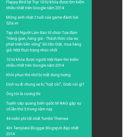
Flappy Bird lọt Top 10 từ khóa được tìm kiếm
nhiều nhất trên Google năm 2014
Mừng sinh nhật 2 tuổi của game đánh bài
52la.vn
Tạp chí Người Làm Báo tổ chức Tọa đàm
“Hàng gian, hàng giả - Thách thức của sự
phát triển bền vững” Bỏ tiền thật, mua hàng
giả: Một thực trạng nhức nhối
10 từ khóa được người Việt Nam tìm kiếm
nhiều nhất trên Google năm 2014
Khôi phục thẻ nhớ bị mất dung lượng
Dịch vụ đi chung xe bị “tuýt còi”, Grab nói gì?
Ông tôi là cương thi
Tuyến cáp quang biển quốc tế AAG gặp sự
cố lần thứ 3 trong năm nay
44 miễn phí tốt nhất Tumblr Themes
43+ Template Blogger Blogspot đẹp nhất
2014