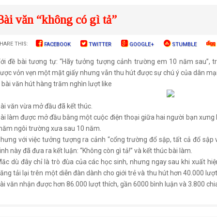
Bài văn “không có gì tả”
HARE THIS:
FACEBOOK
TWITTER
GOOGLE+
STUMBLE
ới đề bài tương tự: “Hãy tưởng tượng cảnh trường em 10 năm sau”, tro
ược vỏn vẹn một mặt giấy nhưng vẫn thu hút được sự chú ý của dân mạ
 bài văn hút hàng trăm nghìn lượt like
ài văn vừa mở đầu đã kết thúc.
ài làm được mở đầu bằng một cuộc điện thoại giữa hai người bạn xưng 
hăm ngôi trường xưa sau 10 năm.
hưng với việc tưởng tượng ra cảnh “cổng trường đổ sập, tất cả đổ sập vì
inh này đã đưa ra kết luận: “Không còn gì tả!” và kết thúc bài làm.
ăc dù đây chỉ là trò đùa của các học sinh, nhưng ngay sau khi xuất hi
ăng tải lại trên một diễn đàn dành cho giới trẻ và thu hút hơn 40.000 l
ài văn nhận được hơn 86.000 lượt thích, gần 6000 bình luận và 3.800 chia