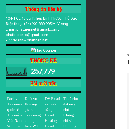
Thông tin liên hệ
104/1 QL 13 cũ, P.Hiệp Bình Phước, Thủ Đức
Điện thoại: (84) 903 880 905 Mr.Vương
Email: phattriennet@gmail.com ,
phattrieninfo@gmail.com -
kinhdoanh@phattrien.net
S
THỐNG KÊ
257,779
Bài mới trên
Dịch vụ
Dịch vụ
DV Email
Thuê chỗ
Tên miền
Hosting
và tính
đặt máy
quốc tế
giá rẻ
năng
chủ
Tên miền
Tính năng
Email
Chứng
Việt Nam
chung
Hosting
chỉ số
Window
Java Web
Email
SSL là gì