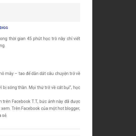
DIGG
ng thời gian 45 phút học trò này chỉ viết
ng.
hô mày – tao để dẫn dắt câu chuyện trở về
 bị sóng thần. Mọi thứ trở về cát bụi”, học
ện trên Facebook T.T, bức ảnh này đã được
ượt xem. Trên Facebook của một hot blogger,
 sẻ.