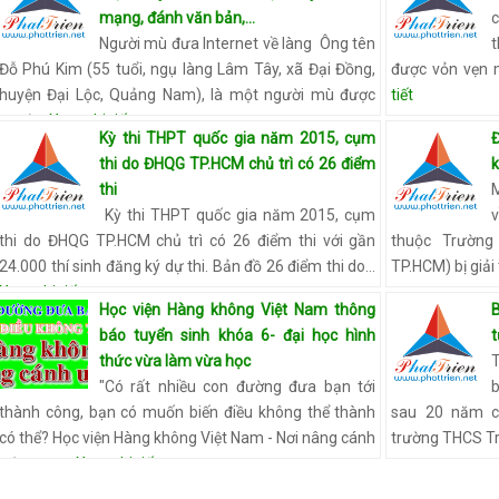
mạng, đánh văn bản,...
Người mù đưa Internet về làng Ông tên
t
Đỗ Phú Kim (55 tuổi, ngụ làng Lâm Tây, xã Đại Đồng,
được vỏn vẹn 
huyện Đại Lộc, Quảng Nam), là một người mù được
tiết
ngườ…
Xem chi tiết
Kỳ thi THPT quốc gia năm 2015, cụm
thi do ĐHQG TP.HCM chủ trì có 26 điểm
thi
M
Kỳ thi THPT quốc gia năm 2015, cụm
thi do ĐHQG TP.HCM chủ trì có 26 điểm thi với gần
thuộc Trường
24.000 thí sinh đăng ký dự thi. Bản đồ 26 điểm thi do…
TP.HCM) bị giải
Xem chi tiết
Học viện Hàng không Việt Nam thông
báo tuyển sinh khóa 6- đại học hình
thức vừa làm vừa học
"Có rất nhiều con đường đưa bạn tới
thành công, bạn có muốn biến điều không thể thành
sau 20 năm c
có thể? Học viện Hàng không Việt Nam - Nơi nâng cánh
trường THCS T
ước mơ...…
Xem chi tiết