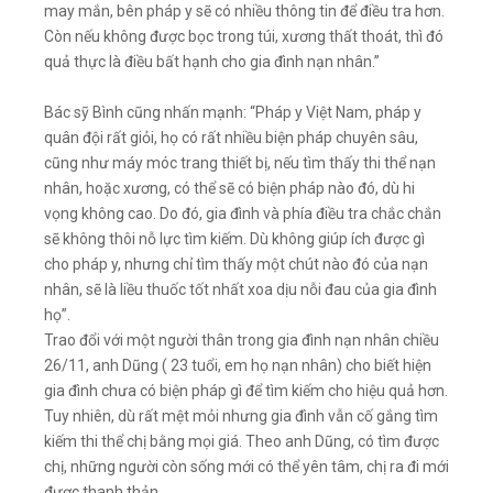
may mắn, bên pháp y sẽ có nhiều thông tin để điều tra hơn.
Còn nếu không được bọc trong túi, xương thất thoát, thì đó
quả thực là điều bất hạnh cho gia đình nạn nhân.”
Bác sỹ Bình cũng nhấn mạnh: “Pháp y Việt Nam, pháp y
quân đội rất giỏi, họ có rất nhiều biện pháp chuyên sâu,
cũng như máy móc trang thiết bị, nếu tìm thấy thi thể nạn
nhân, hoặc xương, có thể sẽ có biện pháp nào đó, dù hi
vọng không cao. Do đó, gia đình và phía điều tra chắc chắn
sẽ không thôi nỗ lực tìm kiếm. Dù không giúp ích được gì
cho pháp y, nhưng chỉ tìm thấy một chút nào đó của nạn
nhân, sẽ là liều thuốc tốt nhất xoa dịu nỗi đau của gia đình
họ”.
Trao đổi với một người thân trong gia đình nạn nhân chiều
26/11, anh Dũng ( 23 tuổi, em họ nạn nhân) cho biết hiện
gia đình chưa có biện pháp gì để tìm kiếm cho hiệu quả hơn.
Tuy nhiên, dù rất mệt mỏi nhưng gia đình vẫn cố gắng tìm
kiếm thi thể chị bằng mọi giá. Theo anh Dũng, có tìm được
chị, những người còn sống mới có thể yên tâm, chị ra đi mới
được thanh thản.