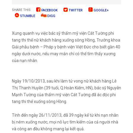
SHARE THIS:
FACEBOOK
TWITTER
GOOGLE+
STUMBLE
DIGG
Xung quanh vụ việc bác sỹ thẩm mỹ viện Cát Tường phi
tang thi thể nữ khách hàng xuống sông Hồng, Trưởng khoa
Giải phẫu bệnh – Pháp y bệnh viện Việt Đức cho biết gần 40
ngày dưới nước, nếu may mắn chỉ có thể tìm thấy xương
của nạn nhân.
Ngày 19/10/2013, sau khi làm tử vong nữ khách hàng Lê
Thị Thanh Huyền (39 tuổi, Q.Hoàn Kiếm, HN), bác sỹ Nguyễn
Mạnh Tường của thẩm mỹ viện Cát Tường đã ác độc phi
tang thi thể xuống sông Hồng.
Tính đến ngày 26/11/2013, đã 39 ngày kể từ khi nạn nhân
bị ném xuống nước, mọi nỗ lực tìm kiếm của cả người nhà
và công an đều không mang lại kết quả.