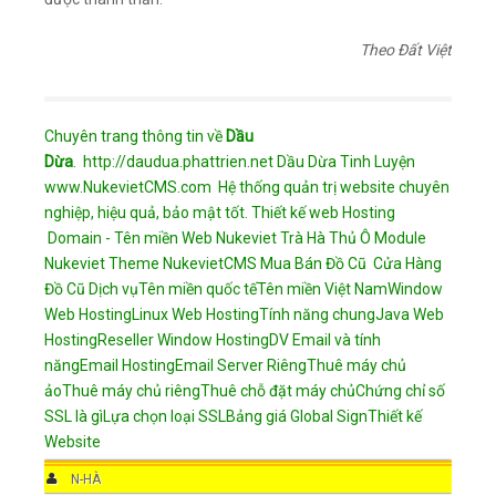
Theo Đất Việt
Chuyên trang thông tin về
Dầu
Dừa
.
http://daudua.phattrien.net
Dầu Dừa Tinh Luyện
www.NukevietCMS.com Hệ thống quản trị website chuyên
nghiệp, hiệu quả, bảo mật tốt.
Thiết kế web
Hosting
Domain - Tên miền
Web Nukeviet
Trà Hà Thủ Ô
Module
Nukeviet
Theme NukevietCMS
Mua Bán Đồ Cũ
Cửa Hàng
Đồ Cũ
Dịch vụ
Tên miền quốc tế
Tên miền Việt Nam
Window
Web Hosting
Linux Web Hosting
Tính năng chung
Java Web
Hosting
Reseller Window Hosting
DV Email và tính
năng
Email Hosting
Email Server Riêng
Thuê máy chủ
ảo
Thuê máy chủ riêng
Thuê chỗ đặt máy chủ
Chứng chỉ số
SSL là gì
Lựa chọn loại SSL
Bảng giá Global Sign
Thiết kế
Website
AUTHOR
N-HÀ