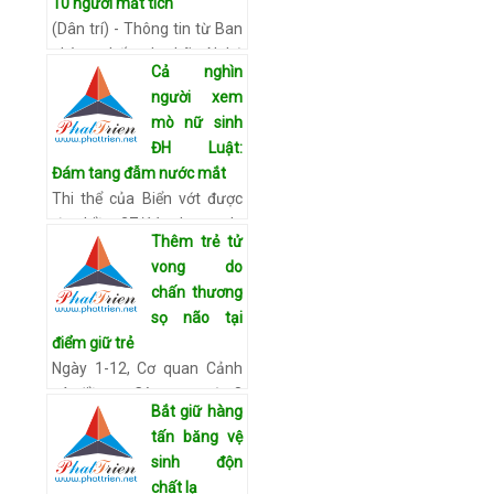
10 người mất tích
Xem chi tiết
(Dân trí) - Thông tin từ Ban
phòng chống lụt bão Nghệ
Cả nghìn
An cho biết, tính đến 16h
người xem
chiều 29/11, 2 trong số 10
mò nữ sinh
ngư dân đã được cứu hộ và
ĐH Luật:
đưa vào bờ an to…
Xem chi
Đám tang đẫm nước mắt
tiết
Thi thể của Biển vớt được
từ chiều 27/11 nhưng do
Thêm trẻ tử
phong tục tập quán địa
vong do
phương nên em không
chấn thương
được đưa về nhà mà được
sọ não tại
đặt trong một túp lều tạm
điểm giữ trẻ
ngoài đ…
Xem chi tiết
Ngày 1-12, Cơ quan Cảnh
sát điều tra Công an quận 8
Bắt giữ hàng
(TP.HCM) cho biết đã lập hồ
tấn băng vệ
sơ ban đầu để điều tra, làm
sinh độn
rõ việc bé N.D.L. (13 tháng
chất lạ