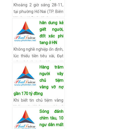
tuổi, ngụ Q.8)…
Xem chi tiết
Khoảng 2 giờ sáng 28-11,
tại phường Hố Nai (TP. Biên
Hòa), Đội Quản lý thị trường
hân dung kẻ
cơ động phối hợp với lực
giết người,
lượng cảnh sát giao thông
đốt xác phi
kiểm tra xe tải m…
Xem chi
tang ở HN
tiết
Không nghề nghiệp ổn định,
lúc thiếu tiền tiêu xài, Đạt
nảy sinh ý định giết người,
Hàng trăm
cướp tài sản rồi đốt xác phi
người vây
tang. Nảy sinh ý định sát
chủ tiệm
nhân Nhà …
Xem chi tiết
vàng vỡ nợ
gần 170 tỷ đồng
Khi biết tin chủ tiệm vàng
không còn khả năng chi trả
Sóng đánh
với số nợ khổng lồ gần 170
chìm tàu, 10
tỷ, hàng trăm người đã kéo
ngư dân mất
đến để đòi nợ. Tối ngày