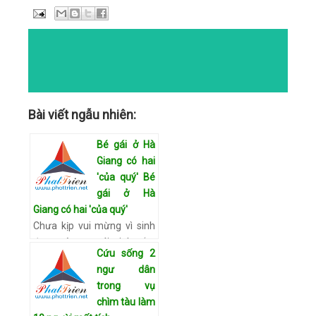
DATE
9:28 AM
COMMENTS
NO COMMENTS
CATEGORIES
Bài viết ngẫu nhiên:
Bé gái ở Hà
Giang có hai
'của quý' Bé
gái ở Hà
Giang có hai 'của quý'
Chưa kịp vui mừng vì sinh
được cô con gái xinh xắn,
Cứu sống 2
vợ chồng chị Sông phát
ngư dân
hiện vùng kín của con mình
trong vụ
mọc "chòi" thêm bộ phận
chìm tàu làm
sinh dục của nam giới. …