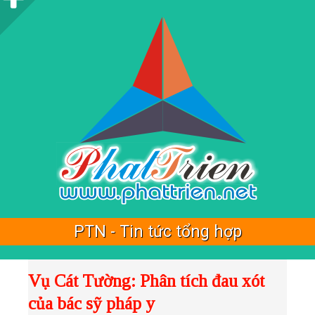
i
d
e
b
a
r
PTN - Tin tức tổng hợp
Vụ Cát Tường: Phân tích đau xót
của bác sỹ pháp y