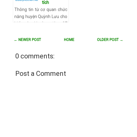
tích
28/11, hàng trăm…
Xem
Thông tin từ cơ quan chức
chi tiết
năng huyện Quỳnh Lưu cho
biết, vào khoảng đêm 27
rạng sáng 28/11 khi đang
đánh bắt tại tọa độ 107,5
← NEWER POST
HOME
OLDER POST →
độ Kinh Đông, vĩ tuyến 1…
Xem chi tiết
0 comments:
Post a Comment