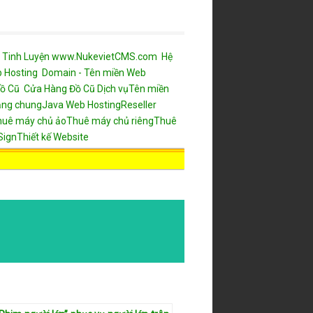
 Tinh Luyện
www.NukevietCMS.com Hệ
b
Hosting
Domain - Tên miền
Web
ồ Cũ
Cửa Hàng Đồ Cũ
Dịch vụ
Tên miền
ăng chung
Java Web Hosting
Reseller
huê máy chủ ảo
Thuê máy chủ riêng
Thuê
Sign
Thiết kế Website