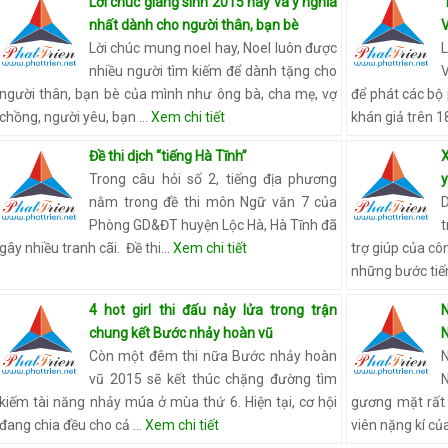
Lời chúc giáng sinh 2015 hay và ý nghĩa
“
nhất dành cho người thân, bạn bè
Lời chúc mung noel hay, Noel luôn được
nhiều người tìm kiếm để dành tặng cho
người thân, bạn bè của mình như ông bà, cha mẹ, vợ
để phát các bộ
chồng, người yêu, bạn …
Xem chi tiết
khán giả trên 1
Đề thi dịch “tiếng Hà Tĩnh”
Trong câu hỏi số 2, tiếng địa phương
nằm trong đề thi môn Ngữ văn 7 của
Phòng GD&ĐT huyện Lộc Hà, Hà Tĩnh đã
gây nhiều tranh cãi. Đề thi…
Xem chi tiết
trợ giúp của cô
những bước tiế
4 hot girl thi đấu nảy lửa trong trận
N
chung kết Bước nhảy hoàn vũ
Còn một đêm thi nữa Bước nhảy hoàn
N
vũ 2015 sẽ kết thúc chặng đường tìm
kiếm tài năng nhảy múa ở mùa thứ 6. Hiện tại, cơ hội
gương mặt rất
đang chia đều cho cả …
Xem chi tiết
viên nặng kí củ