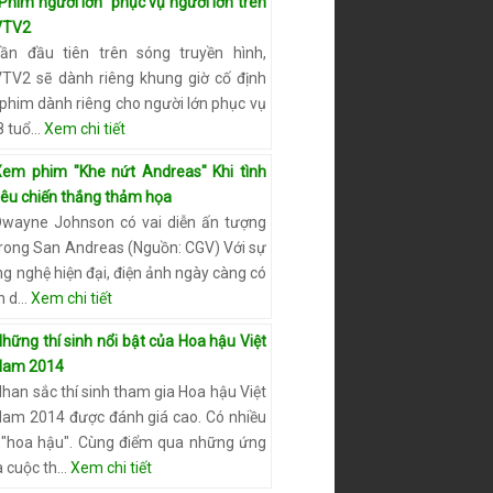
Phim người lớn” phục vụ người lớn trên
VTV2
Lần đầu tiên trên sóng truyền hình,
VTV2 sẽ dành riêng khung giờ cố định
 phim dành riêng cho người lớn phục vụ
8 tuổ…
Xem chi tiết
Xem phim "Khe nứt Andreas" Khi tình
yêu chiến thắng thảm họa
Dwayne Johnson có vai diễn ấn tượng
trong San Andreas (Nguồn: CGV) Với sự
ng nghệ hiện đại, điện ảnh ngày càng có
n d…
Xem chi tiết
hững thí sinh nổi bật của Hoa hậu Việt
Nam 2014
han sắc thí sinh tham gia Hoa hậu Việt
Nam 2014 được đánh giá cao. Có nhiều
 "hoa hậu". Cùng điểm qua những ứng
a cuộc th…
Xem chi tiết