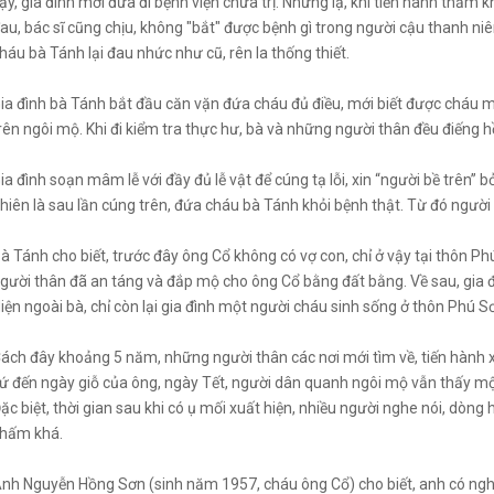
ậy, gia đình mới đưa đi bệnh viện chữa trị. Nhưng lạ, khi tiến hành thăm k
au, bác sĩ cũng chịu, không "bắt" được bệnh gì trong người cậu thanh n
háu bà Tánh lại đau nhức như cũ, rên la thống thiết.
ia đình bà Tánh bắt đầu căn vặn đứa cháu đủ điều, mới biết được cháu 
rên ngôi mộ. Khi đi kiểm tra thực hư, bà và những người thân đều điếng hồ
ia đình soạn mâm lễ với đầy đủ lễ vật để cúng tạ lỗi, xin “người bề trên”
hiên là sau lần cúng trên, đứa cháu bà Tánh khỏi bệnh thật. Từ đó người 
à Tánh cho biết, trước đây ông Cổ không có vợ con, chỉ ở vậy tại thôn P
gười thân đã an táng và đắp mộ cho ông Cổ bằng đất bằng. Về sau, gia đ
iện ngoài bà, chỉ còn lại gia đình một người cháu sinh sống ở thôn Phú 
ách đây khoảng 5 năm, những người thân các nơi mới tìm về, tiến hành
ứ đến ngày giỗ của ông, ngày Tết, người dân quanh ngôi mộ vẫn thấy mộ
ặc biệt, thời gian sau khi có ụ mối xuất hiện, nhiều người nghe nói, dòn
hấm khá.
nh Nguyễn Hồng Sơn (sinh năm 1957, cháu ông Cổ) cho biết, anh có nghe 