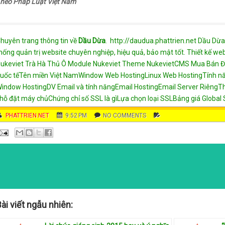
heo Pháp Luật Việt Nam
huyên trang thông tin về
Dầu Dừa
.
http://daudua.phattrien.net
Dầu Dừa
hống quản trị website chuyên nghiệp, hiệu quả, bảo mật tốt.
Thiết kế we
ukeviet
Trà Hà Thủ Ô
Module Nukeviet
Theme NukevietCMS
Mua Bán Đ
uốc tế
Tên miền Việt Nam
Window Web Hosting
Linux Web Hosting
Tính n
indow Hosting
DV Email và tính năng
Email Hosting
Email Server Riêng
T
hỗ đặt máy chủ
Chứng chỉ số SSL là gì
Lựa chọn loại SSL
Bảng giá Global 
AUTHOR
PHATTRIEN.NET
DATE
9:52 PM
COMMENTS
NO COMMENTS
C
A
T
E
G
O
R
I
E
ài viết ngẫu nhiên:
S