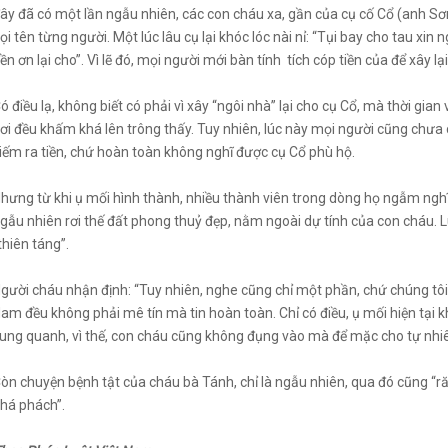
ây đã có một lần ngẫu nhiên, các con cháu xa, gần của cụ cố Cổ (anh S
ọi tên từng người. Một lúc lâu cụ lại khóc lóc nài nỉ: “Tụi bay cho tau xi
ền ơn lại cho”. Vì lẽ đó, mọi người mới bàn tính tích cóp tiền của để xây l
ó điều lạ, không biết có phải vì xây “ngôi nhà” lại cho cụ Cổ, mà thời gia
ơi đều khấm khá lên trông thấy. Tuy nhiên, lúc này mọi người cũng chưa ch
iếm ra tiền, chứ hoàn toàn không nghĩ được cụ Cổ phù hộ.
hưng từ khi ụ mối hình thành, nhiều thành viên trong dòng họ ngẫm nghĩ
gẫu nhiên rơi thế đất phong thuỷ đẹp, nằm ngoài dự tính của con cháu. L
thiên táng”.
gười cháu nhận định: “Tuy nhiên, nghe cũng chỉ một phần, chứ chúng tô
am đều không phải mê tín mà tin hoàn toàn. Chỉ có điều, ụ mối hiện tại
ung quanh, vì thế, con cháu cũng không đụng vào mà để mặc cho tự nhi
òn chuyện bệnh tật của cháu bà Tánh, chỉ là ngẫu nhiên, qua đó cũng “
há phách”.