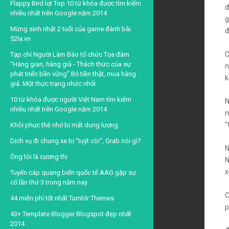
Flappy Bird lọt Top 10 từ khóa được tìm kiếm
đ
nhiều nhất trên Google năm 2014
g
Mừng sinh nhật 2 tuổi của game đánh bài
đ
52la.vn
C
Tạp chí Người Làm Báo tổ chức Tọa đàm
“Hàng gian, hàng giả - Thách thức của sự
n
phát triển bền vững” Bỏ tiền thật, mua hàng
k
giả: Một thực trạng nhức nhối
10 từ khóa được người Việt Nam tìm kiếm
N
nhiều nhất trên Google năm 2014
n
“
Khôi phục thẻ nhớ bị mất dung lượng
Dịch vụ đi chung xe bị “tuýt còi”, Grab nói gì?
N
Ông tôi là cương thi
N
x
Tuyến cáp quang biển quốc tế AAG gặp sự
cố lần thứ 3 trong năm nay
C
44 miễn phí tốt nhất Tumblr Themes
p
43+ Template Blogger Blogspot đẹp nhất
2014