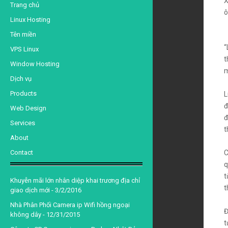
X
d
Trang chủ
ô
Linux Hosting
Tên miền
“
VPS Linux
t
Window Hosting
m
Dịch vụ
Products
L
đ
Web Design
đ
Services
t
About
Contact
C
q
t
Khuyễn mãi lớn nhân diệp khai trương địa chỉ
t
giao dịch mới
- 3/2/2016
Nhà Phân Phối Camera ip Wifi hồng ngoại
Đ
không dây
- 12/31/2015
t