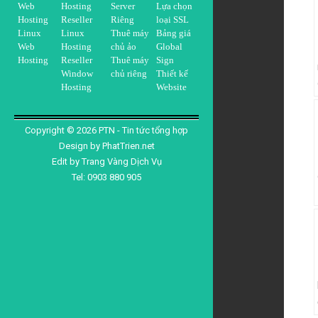
Web
Hosting
Server
Lựa chọn
Hosting
Reseller
Riêng
loại SSL
Linux
Linux
Thuê máy
Bảng giá
Web
Hosting
chủ ảo
Global
Hosting
Reseller
Thuê máy
Sign
Window
chủ riêng
Thiết kế
Hosting
Website
Copyright ©
2026
PTN - Tin tức tổng hợp
Design by
PhatTrien.net
Edit by
Trang Vàng Dịch Vụ
Tel: 0903 880 905