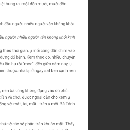
thiệt bung ra, một đồn mười, mười đồn
đầu người, nhiều người vẫn không khỏi kinh
ng theo thời gian, ụ mối cũng dần chìm vào
 dưng đổ bệnh. Kèm theo đó, nhiều chuyện
iều lần hư rồi "mọc", đến giữa năm nay, ụ
en thuộc, nhà lại ở ngay sát bên cạnh nên
, nên bà cũng không đụng vào dù phủi
t lần về chơi, được ngoại dẫn cho xem ụ
 với mắt, tai, mũi... trên ụ mối. Bà Tánh
u nhức ở các bộ phận trên khuôn mặt. Thấy