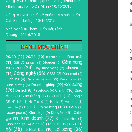
Công ty CP Cosmos japan - Du học Nhật Bản
d
- Bình Tân, Tp Hồ Chí Minh
- 10/16/2015
t
Công ty TNHH Thiết kế quảng cáo Việt - Bến
Cát, Bình dương
- 10/16/2015
Nhà Nghỉ Du Thơm - Bến Cát, Bình
Dương
- 10/16/2015
DANH MỤC CHÍNH
D
20/10
(22)
20/11
(10)
Bảo mật
Backlink
(2)
q
Cảm nang
(11)
Bất động sản
(6)
Blogger
(5)
k
việc làm
(24)
Chuyện lạ
Cây lược vàng
(2)
m
Công nghệ
(68)
(14)
CSS3
(2)
Dân chơi
(4)
h
Dịch vụ
(8)
Dịch vụ vệ sinh
(2)
Điện thoại
(3)
Đời sống
Doanh nghiệp
(22)
Dinh dưỡng
(5)
(76)
Du lịch
(8)
Giải trí
(16)
Giáo
Facebook
(6)
R
dục
(21)
Giao thông
(17)
Giới tính
(10)
Google
m
(3)
Hack
(6)
Hà Nội
(1)
Hà Thủ Ô
(1)
Hoa hau
(1)
m
hosting
(10)
Hội thảo
(2)
HTML5
(2)
Hoa hậu
(1)
c
Khoa học
(9)
Khuyến mãi - Giảm
Khám phá
(6)
kinh doanh
(77)
giá
(11)
Kinh nghiệm
(3)
Lễ
Kinh tế
(12)
Làm đẹp
(7)
Kinh nghiệp
(4)
B
hội
(28)
Lối sống
(36)
Lễ Phật Đản
(19)