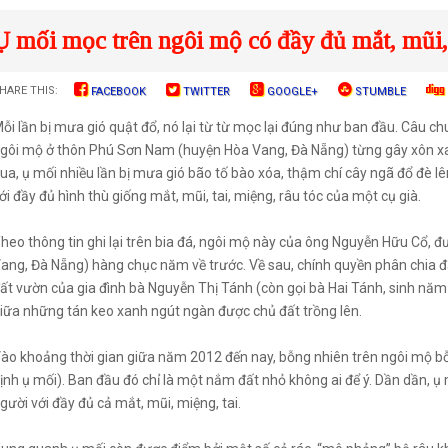
Ụ mối mọc trên ngôi mộ có đầy đủ mắt, mũi,
HARE THIS:
FACEBOOK
TWITTER
GOOGLE+
STUMBLE
ỗi lần bị mưa gió quật đổ, nó lại từ từ mọc lại đúng như ban đầu. Câu ch
gôi mộ ở thôn Phú Sơn Nam (huyện Hòa Vang, Đà Nẵng) từng gây xôn x
ua, ụ mối nhiều lần bị mưa gió bão tố bào xóa, thậm chí cây ngã đổ đè lê
ới đầy đủ hình thù giống mắt, mũi, tai, miệng, râu tóc của một cụ già.
heo thông tin ghi lại trên bia đá, ngôi mộ này của ông Nguyễn Hữu Cổ,
ang, Đà Nẵng) hàng chục năm về trước. Về sau, chính quyền phân chia 
ất vườn của gia đình bà Nguyễn Thị Tánh (còn gọi bà Hai Tánh, sinh nă
iữa những tán keo xanh ngút ngàn được chủ đất trồng lên.
ào khoảng thời gian giữa năm 2012 đến nay, bỗng nhiên trên ngôi mộ bỗ
ịnh ụ mối). Ban đầu đó chỉ là một nắm đất nhỏ không ai để ý. Dần dần, ụ
gười với đầy đủ cả mắt, mũi, miệng, tai.