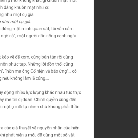
hiến ụ mối không khác gì khuôn mặt một
ình dáng khuôn mặt như cũ.
 như một cụ già.
 khi đứng một mình quan sát, tôi vẫn cảm
t ngờ cả”, một người dân sống cạnh ngôi
ợt kéo về để xem, cùng bàn tán rồi dùng
ở nên phức tạp. Những lời đồn thổi cũng
h”, “hồn ma ông Cổ hiện về báo ứng”… có
g nếu không làm lễ cúng….
y động nhiều lực lượng khác nhau túc trực
ây mê tín dị đoan. Chính quyền cũng đến
là một ụ mối tự nhiên chứ không phải thần
ra các giả thuyết về nguyên nhân của hiện
 khi phát hiện ụ mối, đã dùng một số vật