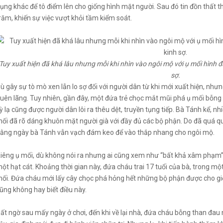
ụng khác để tô điểm lên cho giống hình mặt người. Sau đó tin đồn thất 
răm, khiến sự việc vượt khỏi tầm kiểm soát.
Tuy xuất hiện đã khá lâu nhưng mỗi khi nhìn vào ngôi mộ với ụ mối hình 
sợ.
ù gây sự tò mò xen lẫn lo sợ đối với người dân từ khi mới xuất hiện, như
uên lãng. Tuy nhiên, gần đây, một đứa trẻ chọc mắt mũi phá ụ mối bỗng
ỳ lạ cũng được người dân lôi ra thêu dệt, truyền tụng tiếp. Bà Tánh kể, nh
ối đã rõ dáng khuôn mặt người già với đầy đủ các bộ phận. Do đã quá qu
ằng ngày bà Tánh vẫn vạch đám keo để vào thắp nhang cho ngôi mộ.
iêng ụ mối, dù không nói ra nhưng ai cũng xem như “bất khả xâm phạm”
ột hạt cát. Khoảng thời gian này, đứa cháu trai 17 tuổi của bà, trong mộ
ối. Đứa cháu mới lấy cây chọc phá hỏng hết những bộ phận được cho giống
ũng không hay biết điều này.
ất ngờ sau mấy ngày ở chơi, đến khi về lại nhà, đứa cháu bỗng than đa