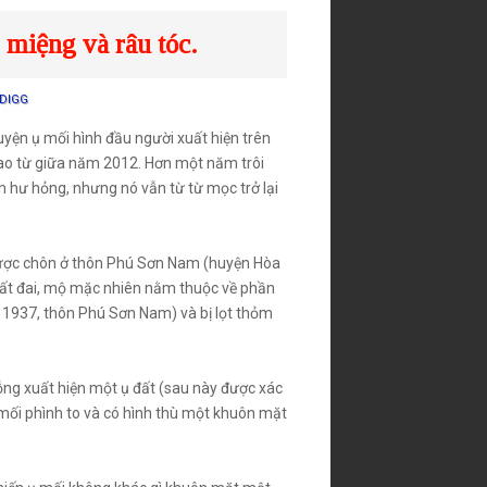
 miệng và râu tóc.
DIGG
uyện ụ mối hình đầu người xuất hiện trên
ao từ giữa năm 2012. Hơn một năm trôi
n hư hỏng, nhưng nó vẫn từ từ mọc trở lại
 được chôn ở thôn Phú Sơn Nam (huyện Hòa
đất đai, mộ mặc nhiên nằm thuộc về phần
m 1937, thôn Phú Sơn Nam) và bị lọt thỏm
ng xuất hiện một ụ đất (sau này được xác
 mối phình to và có hình thù một khuôn mặt