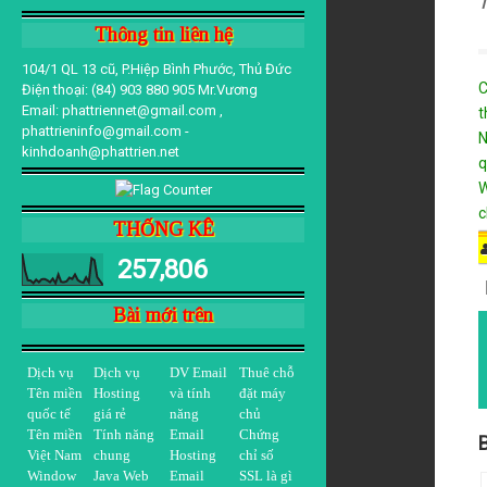
T
Thông tin liên hệ
104/1 QL 13 cũ, P.Hiệp Bình Phước, Thủ Đức
C
Điện thoại: (84) 903 880 905 Mr.Vương
Email: phattriennet@gmail.com ,
t
phattrieninfo@gmail.com -
N
kinhdoanh@phattrien.net
q
W
c
THỐNG KÊ
257,806
Bài mới trên
Dịch vụ
Dịch vụ
DV Email
Thuê chỗ
Tên miền
Hosting
và tính
đặt máy
quốc tế
giá rẻ
năng
chủ
Tên miền
Tính năng
Email
Chứng
B
Việt Nam
chung
Hosting
chỉ số
Window
Java Web
Email
SSL là gì