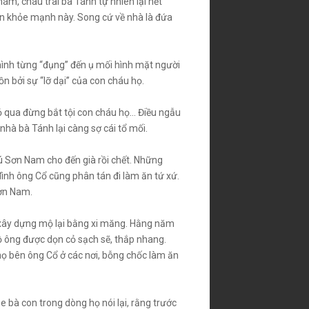
hám, cháu trai bà Tánh tự nhiên lại hết
iên khỏe mạnh này. Song cứ về nhà là đứa
mình từng “đụng” đến ụ mối hình mặt người
n bởi sự “lỡ dại” của con cháu họ.
 bỏ qua đừng bắt tội con cháu họ… Điều ngẫu
nhà bà Tánh lại càng sợ cái tổ mối.
hú Sơn Nam cho đến già rồi chết. Những
ình ông Cổ cũng phân tán đi làm ăn tứ xứ.
Sơn Nam.
 xây dựng mộ lại bằng xi măng. Hằng năm
 ông được dọn cỏ sạch sẽ, thắp nhang.
g họ bên ông Cổ ở các nơi, bỗng chốc làm ăn
bà con trong dòng họ nói lại, rằng trước