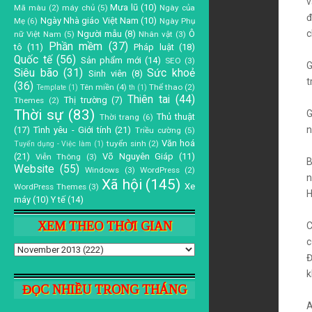
v
Mưa lũ
(10)
Mã màu
(2)
máy chủ
(5)
Ngày của
đ
Ngày Nhà giáo Việt Nam
(10)
Mẹ
(6)
Ngày Phụ
c
Người mẫu
(8)
Ô
nữ Việt Nam
(5)
Nhân vật
(3)
Phần mềm
(37)
tô
(11)
Pháp luật
(18)
Quốc tế
(56)
Sản phẩm mới
(14)
SEO
(3)
G
Siêu bão
(31)
Sức khoẻ
Sinh viên
(8)
t
(36)
Tên miền
(4)
Thể thao
(2)
Template
(1)
th
(1)
Thiên tai
(44)
Thị trường
(7)
Themes
(2)
Thời sự
(83)
G
Thủ thuật
Thời trang
(6)
n
(17)
Tình yêu - Giới tính
(21)
Triều cường
(5)
Văn hoá
tuyển sinh
(2)
Tuyển dụng - Việc làm
(1)
(21)
Võ Nguyên Giáp
(11)
Viễn Thông
(3)
B
Website
(55)
Windows
(3)
WordPress
(2)
n
Xã hội
(145)
Xe
WordPress Themes
(3)
H
máy
(10)
Y tế
(14)
XEM THEO THỜI GIAN
C
c
Đ
k
ĐỌC NHIỀU TRONG THÁNG
A