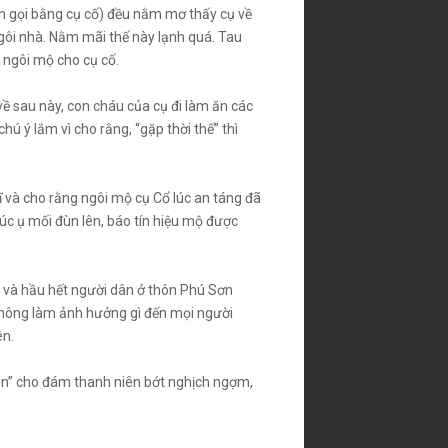
ơn gọi bằng cụ cố) đều nằm mơ thấy cụ về
n ngôi nhà. Nằm mãi thế này lạnh quá. Tau
ại ngôi mộ cho cụ cố.
n về sau này, con cháu của cụ đi làm ăn các
ú ý lắm vì cho rằng, “gặp thời thế” thì
 và cho rằng ngôi mộ cụ Cổ lúc an táng đã
úc ụ mối đùn lên, báo tín hiệu mộ được
i và hầu hết người dân ở thôn Phú Sơn
 không làm ảnh hưởng gì đến mọi người
ên.
răn” cho đám thanh niên bớt nghịch ngợm,