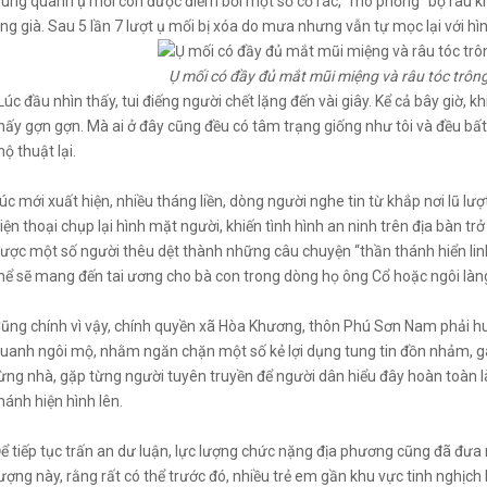
ung quanh ụ mối còn được điểm bởi một số cỏ rác, “mô phỏng” bộ râu k
ng già. Sau 5 lần 7 lượt ụ mối bị xóa do mưa nhưng vẫn tự mọc lại với h
Ụ mối có đầy đủ mắt mũi miệng và râu tóc trông
Lúc đầu nhìn thấy, tui điếng người chết lặng đến vài giây. Kể cả bây giờ,
hấy gợn gợn. Mà ai ở đây cũng đều có tâm trạng giống như tôi và đều bấ
ộ thuật lại.
úc mới xuất hiện, nhiều tháng liền, dòng người nghe tin từ khắp nơi lũ lư
iện thoại chụp lại hình mặt người, khiến tình hình an ninh trên địa bàn tr
ược một số người thêu dệt thành những câu chuyện “thần thánh hiển lin
hể sẽ mang đến tai ương cho bà con trong dòng họ ông Cổ hoặc ngôi làn
ũng chính vì vậy, chính quyền xã Hòa Khương, thôn Phú Sơn Nam phải hu
uanh ngôi mộ, nhằm ngăn chặn một số kẻ lợi dụng tung tin đồn nhảm, g
ừng nhà, gặp từng người tuyên truyền để người dân hiểu đây hoàn toàn 
hánh hiện hình lên.
ể tiếp tục trấn an dư luận, lực lượng chức nặng địa phương cũng đã đưa 
ượng này, rằng rất có thể trước đó, nhiều trẻ em gần khu vực tinh nghịch