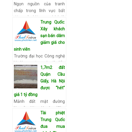
Ngọn nguồn của tranh
chấp trong lĩnh vực bất
động sản hiện nay chính là
Trung Quốc:
do thị trường đã phát triển
Xây khách
quá nóng trước đó, trong
sạn bán dâm
khi việc lỗ lãi của các c…
giảm giá cho
Xem chi tiết
sinh viên
Trường đại học Công nghệ
Vũ Xương được cho là diễn
1,7m2 đất
ra hoạt động mại dâm
Quận Cầu
trong một khách sạn sang
Giấy, Hà Nội
trọng nằm trong khuôn
được “hét”
viên nhà trường. Tờ Thờ…
giá 1 tỷ đồng
Xem chi tiết
Mảnh đất mặt đường
Nguyễn Văn Huyên (Cầu
Tài phiệt
Giấy) rộng 14cm, dài
Trung Quốc
10,85m được rao bán một
đua mua
tỷ đồng. Ông Nguyễn