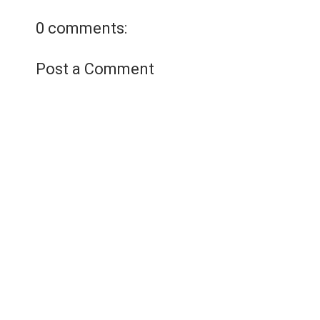
trên một diện tíc…
Xem chi
tiết
0 comments:
Post a Comment