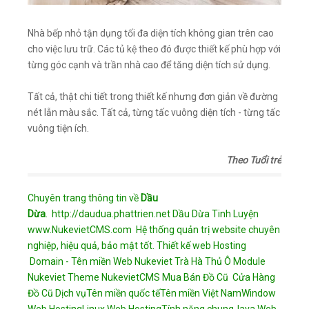
Nhà bếp nhỏ tận dụng tối đa diện tích không gian trên cao
cho việc lưu trữ. Các tủ kệ theo đó được thiết kế phù hợp với
từng góc cạnh và trần nhà cao để tăng diện tích sử dụng.
Tất cả, thật chi tiết trong thiết kế nhưng đơn giản về đường
nét lẫn màu sắc. Tất cả, từng tấc vuông diện tích - từng tấc
vuông tiện ích.
Theo Tuổi trẻ
Chuyên trang thông tin về
Dầu
Dừa
.
http://daudua.phattrien.net
Dầu Dừa Tinh Luyện
www.NukevietCMS.com Hệ thống quản trị website chuyên
nghiệp, hiệu quả, bảo mật tốt.
Thiết kế web
Hosting
Domain - Tên miền
Web Nukeviet
Trà Hà Thủ Ô
Module
Nukeviet
Theme NukevietCMS
Mua Bán Đồ Cũ
Cửa Hàng
Đồ Cũ
Dịch vụ
Tên miền quốc tế
Tên miền Việt Nam
Window
Web Hosting
Linux Web Hosting
Tính năng chung
Java Web