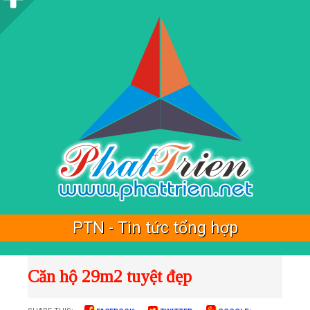
i
d
e
b
a
r
PTN - Tin tức tổng hợp
Căn hộ 29m2 tuyệt đẹp