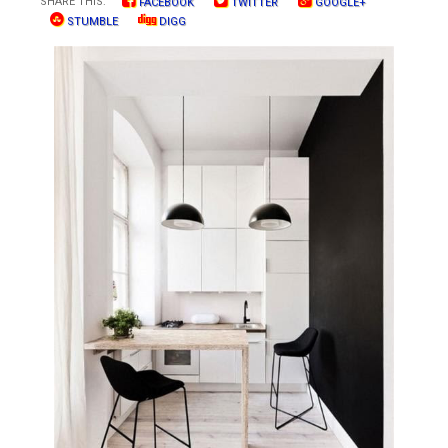
SHARE THIS:
FACEBOOK
TWITTER
GOOGLE+
STUMBLE
DIGG