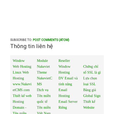
SUBSCRIBE TO:
POST COMMENTS (ATOM)
Thông tin liên hệ
Window
Module
Reseller
Web Hosting
Nukeviet
Window
Chứng chỉ
Linux Web
Theme
Hosting
số SSL là gì
Hosting
NukevietC
DV Email và
Lựa chọn
www.Nukevi
MS
tính năng
loại SSL
etCMS.com
Dịch vụ
Email
Bảng giá
Thiết kế web
Tên miền
Hosting
Global Sign
Hosting
quốc tế
Email Server
Thiết kế
Domain -
Tên miền
Riêng
Website
Tên miền
Việt Nam