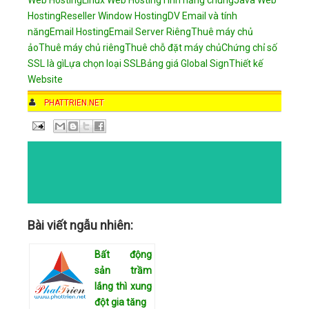
Hosting
Reseller Window Hosting
DV Email và tính
năng
Email Hosting
Email Server Riêng
Thuê máy chủ
ảo
Thuê máy chủ riêng
Thuê chỗ đặt máy chủ
Chứng chỉ số
SSL là gì
Lựa chọn loại SSL
Bảng giá Global Sign
Thiết kế
Website
AUTHOR
PHATTRIEN.NET
DATE
10:38 PM
COMMENTS
NO COMMENTS
CATEGORIES
Bài viết ngẫu nhiên:
Bất động
sản trầm
lắng thì xung
đột gia tăng