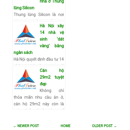
nhà ở Thung
Phương Châm (P.Quan
lũng Silicon
Hoa, Q.Cầu Giấy, Hà Nộ…
Thung lũng Silicon là nơi
Xem chi tiết
tập trung những công ty
Hà Nội xây
công nghệ hàng đầu thế
14 nhà vệ
giới, đồng thời là điểm đến
sinh 'dát
hứa hẹn của nhiều người
vàng' bằng
giàu Trung Quốc đang tì…
ngân sách
Xem chi tiết
Hà Nội quyết định đầu tư 14
nhà vệ sinh công cộng với
Căn hộ
tổng mức đầu tư 15 tỷ
29m2 tuyệt
đồng được lấy từ tiền ngân
đẹp
sách của thành phố. Quyết
Không chỉ
định trên do Phó Chủ …
thỏa mãn nhu cầu ăn ở,
Xem chi tiết
căn hộ 29m2 này còn là
một chốn đi về đáng để
không ít người phải mơ
ước.Để giải bài toán lớn
← NEWER POST
HOME
OLDER POST →