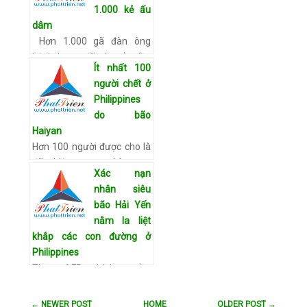
1.000 kẻ ấu
qua miền trung Phili…
Xem
dâm
chi tiết
Hơn 1.000 gã đàn ông
bệnh hoạn đã chuyển tiền
Ít nhất 100
cho một bé gái 10 tuổi gặp
người chết ở
ở các phòng tán gẫu trên
Philippines
mạng để dụ em cởi quần
do bão
áo trước webcam cho chú…
Haiyan
Xem chi tiết
Hơn 100 người được cho là
đã thiệt mạng chỉ trong
Xác nạn
một thành phố, khi cơn bão
nhân siêu
mạnh nhất thế giới Haiyan
bão Hải Yến
càn quét Philippines. Hôm
nằm la liệt
nay, các con số về t…
Xem
khắp các con đường ở
chi tiết
Philippines
Theo AFP, chính quyền
Philippines lúc đầu cho biết
có ít nhất 4 người thiệt
← NEWER POST
HOME
OLDER POST →