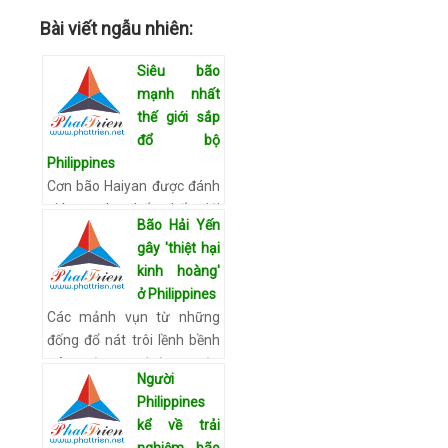
Bài viết ngẫu nhiên:
Siêu bão
mạnh nhất
thế giới sắp
đổ bộ
Philippines
Cơn bão Haiyan được đánh
giá mạnh nhất thế giới
Bão Hải Yến
trong năm nay đang đổ bộ
gây 'thiệt hại
vào Philippines, khiến chính
kinh hoàng'
quyền phải sơ tán người
ở Philippines
dân, đóng cửa trường học…
Các mảnh vụn từ những
Xem chi tiết
đống đổ nát trôi lềnh bềnh
trên một con đường ngập
Người
nước, trong khi mưa lớn
Philippines
vẫn tiếp tục hoành hành tại
kể về trải
thành phố Tacloban (Phi…