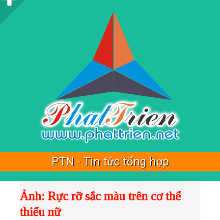
i
d
e
b
a
r
PTN - Tin tức tổng hợp
Ảnh: Rực rỡ sắc màu trên cơ thể
thiếu nữ