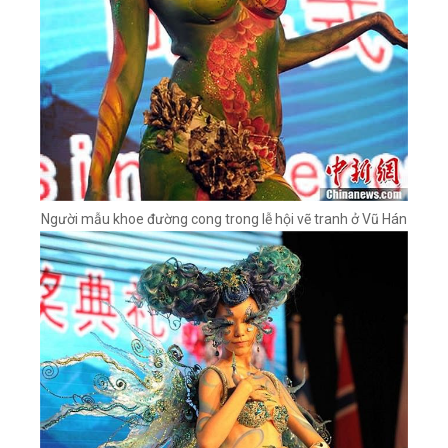
Người mẫu khoe đường cong trong lễ hội vẽ tranh ở Vũ Hán