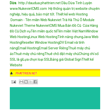
Dừa
.
http://daudua.phattrien.net
Dầu Dừa Tinh Luyện
www.NukevietCMS.com Hệ thống quản trị website chuyên
nghiệp, hiệu quả, bảo mật tốt.
Thiết kế web
Hosting
Domain - Tên miền
Web Nukeviet
Trà Hà Thủ Ô
Module
Nukeviet
Theme NukevietCMS
Mua Bán Đồ Cũ
Cửa Hàng
Đồ Cũ
Dịch vụ
Tên miền quốc tế
Tên miền Việt Nam
Window
Web Hosting
Linux Web Hosting
Tính năng chung
Java Web
Hosting
Reseller Window Hosting
DV Email và tính
năng
Email Hosting
Email Server Riêng
Thuê máy chủ
ảo
Thuê máy chủ riêng
Thuê chỗ đặt máy chủ
Chứng chỉ số
SSL là gì
Lựa chọn loại SSL
Bảng giá Global Sign
Thiết kế
Website
AUTHOR
PHATTRIEN.NET
DATE
2:36 PM
COMMENTS
NO COMMENTS
CATEGORIES