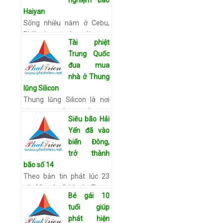
nghiệm bão
Xem chi tiết
Haiyan
Sống nhiều năm ở Cebu,
Philippines, và trải qua
Tài phiệt
nhiều trận động đất, bão
Trung Quốc
lớn, nhưng Chris Ducker
đua mua
chưa bao giờ thấy những
nhà ở Thung
cơn gió mạnh đến vậy khi
lũng Silicon
bão …
Xem chi tiết
Thung lũng Silicon là nơi
tập trung những công ty
Siêu bão Hải
công nghệ hàng đầu thế
Yến đã vào
giới, đồng thời là điểm đến
biển Đông,
hứa hẹn của nhiều người
trở thành
giàu Trung Quốc đang tì…
bão số 14
Xem chi tiết
Theo bản tin phát lúc 23
giờ 30 ngày 8.11 của Trung
Bé gái 10
tâm dự báo khí tượng thủy
tuổi giúp
văn T.Ư, tối nay 8.11, bão
phát hiện
Hải Yến (Haiyan) đã vượt