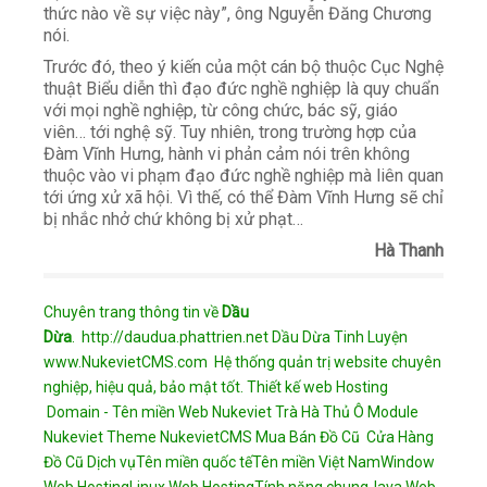
thức nào về sự việc này”, ông Nguyễn Đăng Chương
nói.
Trước đó, theo ý kiến của một cán bộ thuộc Cục Nghệ
thuật Biểu diễn thì đạo đức nghề nghiệp là quy chuẩn
với mọi nghề nghiệp, từ công chức, bác sỹ, giáo
viên… tới nghệ sỹ. Tuy nhiên, trong trường hợp của
Đàm Vĩnh Hưng, hành vi phản cảm nói trên không
thuộc vào vi phạm đạo đức nghề nghiệp mà liên quan
tới ứng xử xã hội. Vì thế, có thể Đàm Vĩnh Hưng sẽ chỉ
bị nhắc nhở chứ không bị xử phạt…
Hà Thanh
Chuyên trang thông tin về
Dầu
Dừa
.
http://daudua.phattrien.net
Dầu Dừa Tinh Luyện
www.NukevietCMS.com Hệ thống quản trị website chuyên
nghiệp, hiệu quả, bảo mật tốt.
Thiết kế web
Hosting
Domain - Tên miền
Web Nukeviet
Trà Hà Thủ Ô
Module
Nukeviet
Theme NukevietCMS
Mua Bán Đồ Cũ
Cửa Hàng
Đồ Cũ
Dịch vụ
Tên miền quốc tế
Tên miền Việt Nam
Window
Web Hosting
Linux Web Hosting
Tính năng chung
Java Web