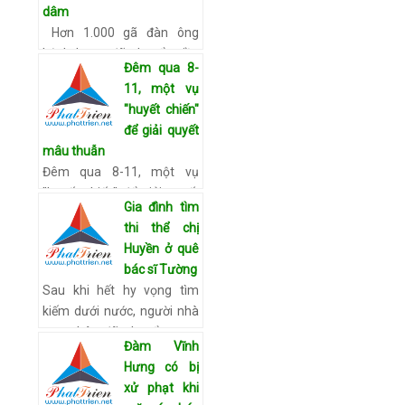
dâm
Hơn 1.000 gã đàn ông
bệnh hoạn đã chuyển tiền
Đêm qua 8-
cho một bé gái 10 tuổi gặp
11, một vụ
ở các phòng tán gẫu trên
"huyết chiến"
mạng để dụ em cởi quần
để giải quyết
áo trước webcam cho chú…
mâu thuẫn
Xem chi tiết
Đêm qua 8-11, một vụ
"huyết chiến" để giải quyết
Gia đình tìm
mâu thuẫn giữa hai thanh
thi thể chị
niên xảy ra tại Khu công
Huyền ở quê
nghiệp Tân Phú Trung
bác sĩ Tường
huyện Củ Chi. Kết quả, một
Sau khi hết hy vọng tìm
ng…
Xem chi tiết
kiếm dưới nước, người nhà
nạn nhân đã chuyển sang
Đàm Vĩnh
tìm kiếm trên cạn theo lời
Hưng có bị
báo mộng. Tối 10/11, ông
xử phạt khi
Phạm Đức Quang (cậu