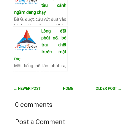
được b…
Xem chi tiết
tàu cánh
ngầm đang chạy
Bà G. được cứu vớt đưa vào
bệnh viện cấp cứu Nhận
Lòng đất
được thông tin của nhân
phát nổ, bé
viên, thuyền trưởng tàu
trai chết
Đổng Văn Danh đã nhanh
trước mặt
chóng thông báo cho các
mẹ
cơ…
Xem chi tiết
Một tiếng nổ lớn phát ra,
hất tung bé Tốt lên không
trung, rơi xuống đất tử
vong. Tận mắt chứng kiến
← NEWER POST
HOME
OLDER POST →
con chết thảm, mẹ bé đã
ngất xỉu. Khoảng 12h …
0 comments:
Xem chi tiết
Post a Comment