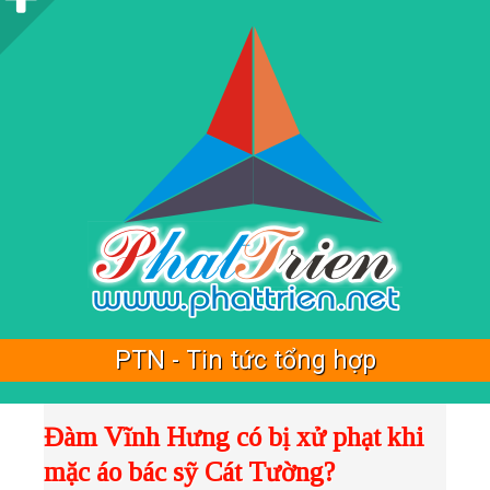
i
d
e
b
a
r
PTN - Tin tức tổng hợp
Đàm Vĩnh Hưng có bị xử phạt khi
mặc áo bác sỹ Cát Tường?