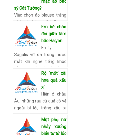
mặc áo bác
ruộ…
Xem chi tiết
sỹ Cát Tường?
Việc chọn áo blouse trắng
có in tên bác sỹ Cát Tường
Em bé chào
để đùa vui trong ngày Lễ
đời giữa tâm
Halloween của Đàm Vĩnh
bão Haiyan
Hưng bị coi là hành vi phản
Emily
cảm. Hiện, phía Cục N…
Sagalis vỡ òa trong nước
Xem chi tiết
mắt khi nghe tiếng khóc
của con gái vừa lọt lòng
Rộ 'mốt' xài
giữa cảnh hoang tàn ở
hoa quả xấu
Tacloban. Con gái của
xí
Sagalis vừa chào đời hô…
Hiện ở châu
Xem chi tiết
Âu, những rau củ quả có vẻ
ngoài bị lỗi, trông xấu xí
đang rất được ưa chuộng
Một phụ nữ
bởi chúng mang hơi hướng
nhảy xuống
tự nhiên. Củ, quả xấu xí
biển tự tử lúc