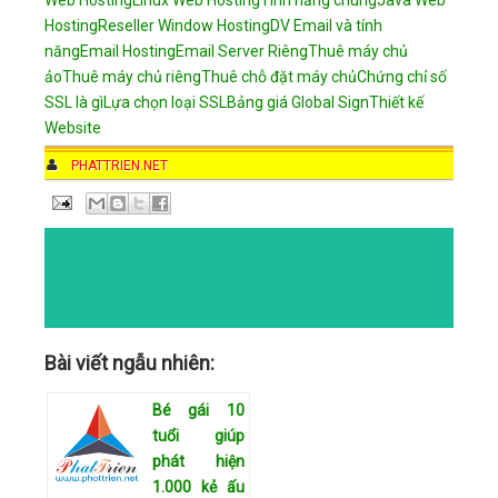
Hosting
Reseller Window Hosting
DV Email và tính
năng
Email Hosting
Email Server Riêng
Thuê máy chủ
ảo
Thuê máy chủ riêng
Thuê chỗ đặt máy chủ
Chứng chỉ số
SSL là gì
Lựa chọn loại SSL
Bảng giá Global Sign
Thiết kế
Website
AUTHOR
PHATTRIEN.NET
DATE
2:06 PM
COMMENTS
NO COMMENTS
CATEGORIES
Bài viết ngẫu nhiên:
Bé gái 10
tuổi giúp
phát hiện
1.000 kẻ ấu