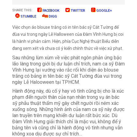
SHARE THIS:
FACEBOOK
TWITTER
GOOGLE+
STUMBLE
DIGG
Việc chọn áo blouse trắng có in tên bác sỹ Cát Tường để
đùa vui trong ngày Lễ Halloween của Đàm Vĩnh Hưng bị coi
là hành vi phản cảm. Hiện, phía Cục Nghệ thuật Biểu diễn
đang xem xét và chưa có ý kiến chính thức về việc xử phạt.
Sau những lùm xùm về việc phát ngôn phản ứng bậc
lão làng trong giới bị dư luận chỉ trích, nam ca sỹ Đàm
Vĩnh Hưng lại vướng vào rắc rối khi diện áo blouse
trắng có bảng in tên bác sỹ Cát Tường đùa vui trong
ngày Lễ Halooween tại TPHCM.
Hành động này, dù cố ý hay vô tình cũng bị cho là xúc
phạm đến người thân của nạn nhân trong vụ án bác
sỹ phẫu thuật thẩm mỹ gây chết người rồi ném xác
xuống sông. Những hình ảnh của nam ca sỹ này được
lan truyền trên mạng khiến dư luận rất bức xúc. Dù
Đàm Vĩnh Hưng giải thích chỉ là mặc vui, không để ý
bảng tên và cũng chỉ là hành động vô tình nhưng vẫn
không xoa dịu được sự chỉ trích…